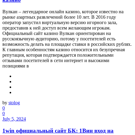
Вулкан – легендарное онлайн казино, которое известно на
рынке азартных развлечений более 10 лет. В 2016 году
оператор запустил виртуальную версию игорного зала,
предоставив к ней доступ всем желающим игрокам.
Официальный сайт казино Вулкан ориентирован на
русскоязычную аудиторию, потому у посетителей есть
возможность делать на площадке ставки в российских рублях.
К главным особенностям казино относится их безупречная
репутация, которая подтверждается положительными
отзывами посетителей в сети интернет и высокими
позициями в
by
stolog
0
0
July 5, 2024
1win официальный сайт БК: 1Вин вход на