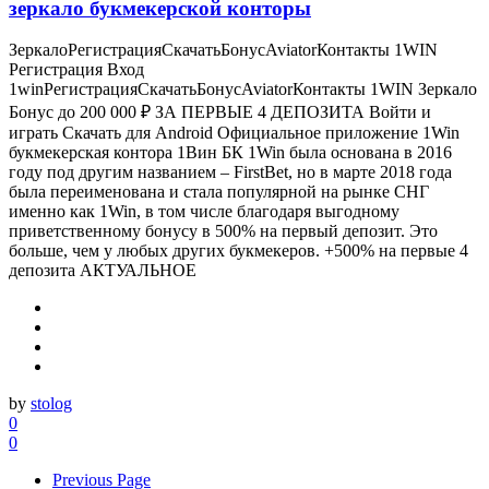
зеркало букмекерской конторы
ЗеркалоРегистрацияСкачатьБонусAviatorКонтакты 1WIN
Регистрация Вход
1winРегистрацияСкачатьБонусAviatorКонтакты 1WIN Зеркало
Бонус до 200 000 ₽ ЗА ПЕРВЫЕ 4 ДЕПОЗИТА Войти и
играть Скачать для Android Официальное приложение 1Win
букмекерская контора 1Вин БК 1Win была основана в 2016
году под другим названием – FirstBet, но в марте 2018 года
была переименована и стала популярной на рынке СНГ
именно как 1Win, в том числе благодаря выгодному
приветственному бонусу в 500% на первый депозит. Это
больше, чем у любых других букмекеров. +500% на первые 4
депозита АКТУАЛЬНОЕ
by
stolog
0
0
Previous Page