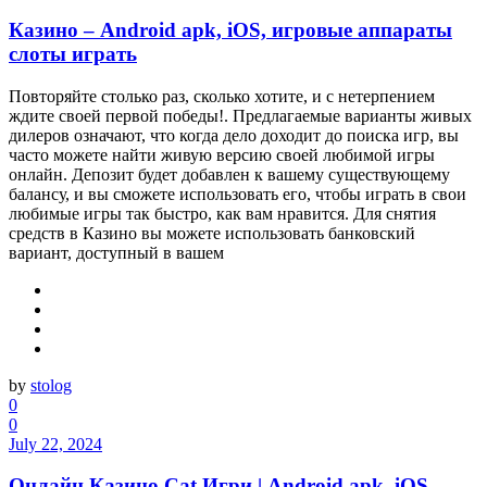
Казино – Android apk, iOS, игровые аппараты
слоты играть
Повторяйте столько раз, сколько хотите, и с нетерпением
ждите своей первой победы!. Предлагаемые варианты живых
дилеров означают, что когда дело доходит до поиска игр, вы
часто можете найти живую версию своей любимой игры
онлайн. Депозит будет добавлен к вашему существующему
балансу, и вы сможете использовать его, чтобы играть в свои
любимые игры так быстро, как вам нравится. Для снятия
средств в Казино вы можете использовать банковский
вариант, доступный в вашем
by
stolog
0
0
July 22, 2024
Онлайн Казино Cat Игри | Android apk, iOS,