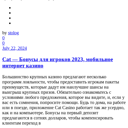
by
stolog
0
0
July 22, 2024
Cat — Бонусы для игроков 2023, мобильное
интернет казино
Большинство крупных казино предлагают несколько
программ лояльности, чтобы предоставить игрокам пакеты
преимуществ, которые дадут им наилучшие шансы на
выигрыш крупных призов. Обязательно ознакомьтесь с
условиями любого предложения, которое вы видите, и, если у
вас есть сомнения, попросите помощи. Будь то дома, на работе
или в поезде, приложение Cat Casino работает так же усердно,
как и на компьютере. Бонусы на первый депозит
предлагаются в сотнях долларов, чтобы компенсировать
клиентам переход в