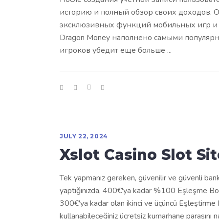
историю и полный обзор своих доходов. О
эксклюзивных функций мобильных игр и 
Dragon Money наполнено самыми популярны
игроков убедит еще больше
JULY 22, 2024
Xslot Casino Slot Si
Tek yapmanız gereken, güvenilir ve güvenli bank
yaptığınızda, 400€'ya kadar %100 Eşleşme Bonus
300€'ya kadar olan ikinci ve üçüncü Eşleştirme 
kullanabileceğiniz ücretsiz kumarhane parasını na