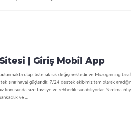
Sitesi | Giriş Mobil App
lunmakta olup, liste sık sık değişmektedir ve Microgaming tarafın
, tek sınır hayal güçleridir. 7/24 destek ekibimiz tam olarak aradığı
nız konusunda size tavsiye ve rehberlik sunabiliyorlar. Yardıma ihtiy
bankacılık ve