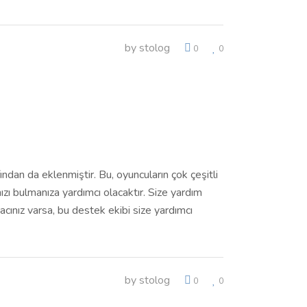
by
stolog
0
0
dan da eklenmiştir. Bu, oyuncuların çok çeşitli
nızı bulmanıza yardımcı olacaktır. Size yardım
acınız varsa, bu destek ekibi size yardımcı
by
stolog
0
0