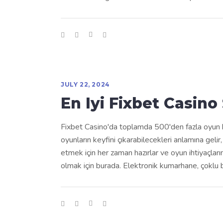
JULY 22, 2024
En Iyi Fixbet Casino 
Fixbet Casino'da toplamda 500'den fazla oyun bu
oyunların keyfini çıkarabilecekleri anlamına gelir
etmek için her zaman hazırlar ve oyun ihtiyaçları
olmak için burada. Elektronik kumarhane, çoklu 