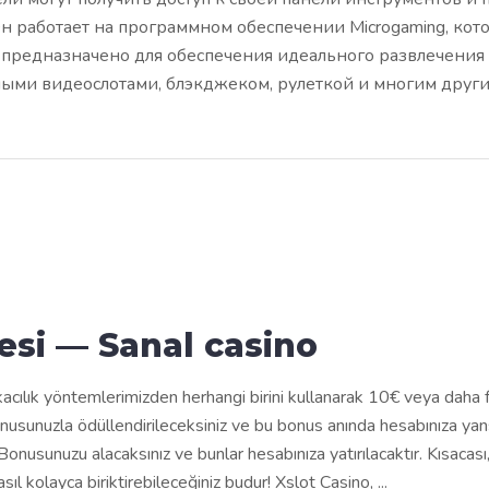
н работает на программном обеспечении Microgaming, кото
предназначено для обеспечения идеального развлечения 
ми видеослотами, блэкджеком, рулеткой и многим другим.
tesi — Sanal casino
acılık yöntemlerimizden herhangi birini kullanarak 10€ veya daha f
unuzla ödüllendirileceksiniz ve bu bonus anında hesabınıza yansıt
Bonusunuzu alacaksınız ve bunlar hesabınıza yatırılacaktır. Kısaca
sıl kolayca biriktirebileceğiniz budur! Xslot Casino,