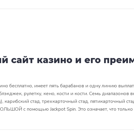
й сайт казино и его преи
ино бесплатно, имеет пять барабанов и одну линию выплат
блэкджек, рулетку, кено, кости и кости. Семь диапазонов
), карибский стад, трехкарточный стад, пятикарточный ст
ЛЬШОЙ с помощью Jackpot Spin. Это означает, что тольк