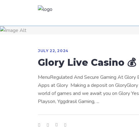
JULY 22, 2024
Glory Live Casino 💰
MenuRegulated And Secure Gaming At Glory Ban
Apps at Glory Making a deposit on GloryGlory
world of games and we await you on Glory Yes, 
Playson, Yggdrasil Gaming,