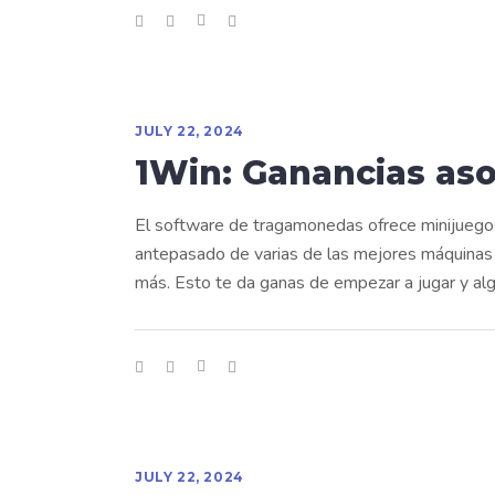
JULY 22, 2024
1Win: Ganancias aso
El software de tragamonedas ofrece minijuegos 
antepasado de varias de las mejores máquinas 
más. Esto te da ganas de empezar a jugar y al
JULY 22, 2024