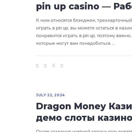
pin up casino — Ра
К ним относятся блэкджек, трехкарточный 
играть в pin up, вы можете остаться в ка
понравится играть в pin up, поэтому важн
которые могут вам понадобиться.
JULY 22, 2024
Dragon Money Кази
демо слоты казин
После создания учетной записи пользоват