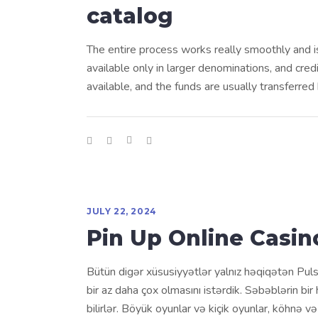
catalog
The entire process works really smoothly and i
available only in larger denominations, and cre
available, and the funds are usually transferr
JULY 22, 2024
Pin Up Online Casin
Bütün digər xüsusiyyətlər yalnız həqiqətən Puls
bir az daha çox olmasını istərdik. Səbəblərin bir 
bilirlər. Böyük oyunlar və kiçik oyunlar, köhnə 