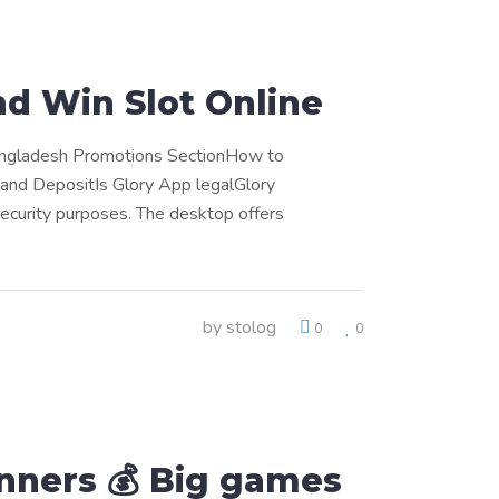
and Win Slot Online
angladesh Promotions SectionHow to
and DepositIs Glory App legalGlory
curity purposes. The desktop offers
by
stolog
0
0
inners 💰 Big games