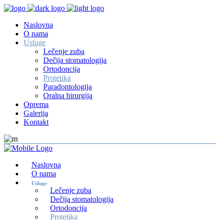
Naslovna
O nama
Usluge
Lečenje zuba
Dečija stomatologija
Ortodoncija
Protetika
Paradontologija
Oralna hirurgija
Oprema
Galerija
Kontakt
Naslovna
O nama
Usluge
Lečenje zuba
Dečija stomatologija
Ortodoncija
Protetika