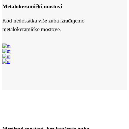
Metalokeramički mostovi
Kod nedostatka više zuba izrađujemo
metalokeramičke mostove.
Merilend mostovi- bez brušenja zuba