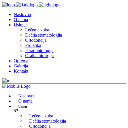
Naslovna
O nama
Usluge
Lečenje zuba
Dečija stomatologija
Ortodoncija
Protetika
Paradontologija
Oralna hirurgija
Oprema
Galerija
Kontakt
Naslovna
O nama
Usluge
Lečenje zuba
Dečija stomatologija
Ortodoncija