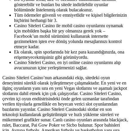
gösterebilir ve bunları bu sitede indirilebilir oyunlar
bölümünde listelenmiş olarak bulacaksınız.
Tüm ödemeler güvenli ve emniyetlidir ve kişisel bilgilerinizin
hiçbirini herhangi bir 3.
Casino Siteleri Casino ile mobil casino oyunlarını oynamak
için mobilden başka bir şey olmanıza gerek yok –
Facebook’un mobil sürümünü kullanarak internette
gezinmekten işten eve dönüş yolunda mesajlarınızı kontrol
etmeye kadar.
Ek olarak, spin sporlarında bir kez para kazandığınızda, ona
erişemeyecekmişsiniz gibi görünüyordu.
Casino Siteleri Casino, en iyi online casino oyunlarını alıp
avucunuzun içine yerleştirmenizi sağlar.
Casino Siteleri Casino’nun arkasındaki ekip, sitedeki oyun
deneyimini sürekli olarak iyileştirmeye çalışmaktadır. En yeni ve en
ilginç oyunların yanı sıra en yeni Vegas slotlarını ve aşamalı jackpot
slotlarını dahil etmek için çok çalışıyorlar. Casino Siteleri Casino,
çevrim içi oyun endüstrisindeki önde gelen uzmanlar tarafından
verilen tüyolarla genellikle en heyecan verici slot oyunlarından
bazılarını yayınlar. Casino Siteleri Casinodaki slotlar en son
teknoloji kullanılarak geliştirilmiştir ve hızlı yükleme süreleri ve
mükemmel grafikler sunar. Canlı casino oyunları arasında blackjack,
rulet, Baccarat, Pai Gow Poker ve Sicbo bulunur. Spor bahisleri
için, Avrupa futbolu, Amerikan futbolu ve basketbolun yanı sıra