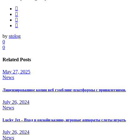
by
stolog
0
0
Related Posts
May 27, 2025
News
Лицензированное копия веб гэмблинг-платформы с привилегиями.
July 26, 2024
News
Lucky Jet – Вход в онлайн казино, игровые аппараты слоты играть
July 26, 2024
News