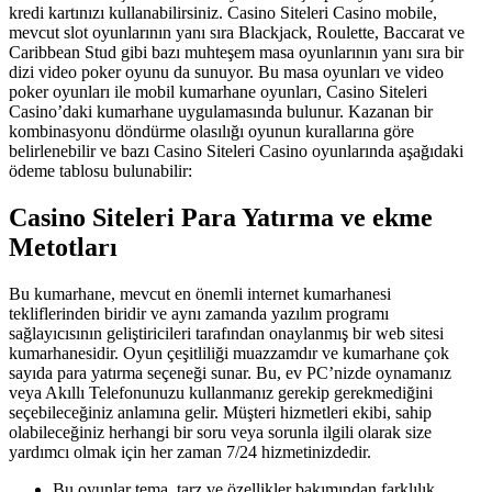
kredi kartınızı kullanabilirsiniz. Casino Siteleri Casino mobile,
mevcut slot oyunlarının yanı sıra Blackjack, Roulette, Baccarat ve
Caribbean Stud gibi bazı muhteşem masa oyunlarının yanı sıra bir
dizi video poker oyunu da sunuyor. Bu masa oyunları ve video
poker oyunları ile mobil kumarhane oyunları, Casino Siteleri
Casino’daki kumarhane uygulamasında bulunur. Kazanan bir
kombinasyonu döndürme olasılığı oyunun kurallarına göre
belirlenebilir ve bazı Casino Siteleri Casino oyunlarında aşağıdaki
ödeme tablosu bulunabilir:
Casino Siteleri Para Yatırma ve ekme
Metotları
Bu kumarhane, mevcut en önemli internet kumarhanesi
tekliflerinden biridir ve aynı zamanda yazılım programı
sağlayıcısının geliştiricileri tarafından onaylanmış bir web sitesi
kumarhanesidir. Oyun çeşitliliği muazzamdır ve kumarhane çok
sayıda para yatırma seçeneği sunar. Bu, ev PC’nizde oynamanız
veya Akıllı Telefonunuzu kullanmanız gerekip gerekmediğini
seçebileceğiniz anlamına gelir. Müşteri hizmetleri ekibi, sahip
olabileceğiniz herhangi bir soru veya sorunla ilgili olarak size
yardımcı olmak için her zaman 7/24 hizmetinizdedir.
Bu oyunlar tema, tarz ve özellikler bakımından farklılık