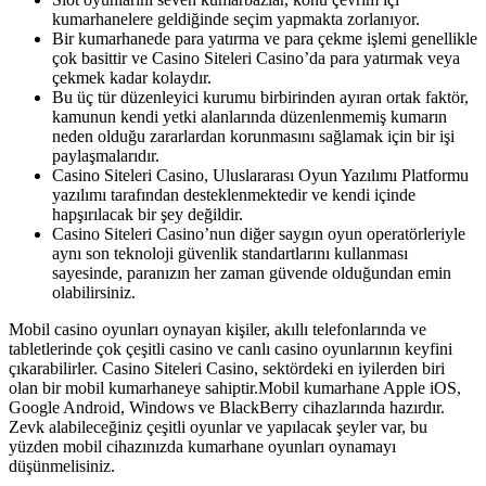
kumarhanelere geldiğinde seçim yapmakta zorlanıyor.
Bir kumarhanede para yatırma ve para çekme işlemi genellikle
çok basittir ve Casino Siteleri Casino’da para yatırmak veya
çekmek kadar kolaydır.
Bu üç tür düzenleyici kurumu birbirinden ayıran ortak faktör,
kamunun kendi yetki alanlarında düzenlenmemiş kumarın
neden olduğu zararlardan korunmasını sağlamak için bir işi
paylaşmalarıdır.
Casino Siteleri Casino, Uluslararası Oyun Yazılımı Platformu
yazılımı tarafından desteklenmektedir ve kendi içinde
hapşırılacak bir şey değildir.
Casino Siteleri Casino’nun diğer saygın oyun operatörleriyle
aynı son teknoloji güvenlik standartlarını kullanması
sayesinde, paranızın her zaman güvende olduğundan emin
olabilirsiniz.
Mobil casino oyunları oynayan kişiler, akıllı telefonlarında ve
tabletlerinde çok çeşitli casino ve canlı casino oyunlarının keyfini
çıkarabilirler. Casino Siteleri Casino, sektördeki en iyilerden biri
olan bir mobil kumarhaneye sahiptir.Mobil kumarhane Apple iOS,
Google Android, Windows ve BlackBerry cihazlarında hazırdır.
Zevk alabileceğiniz çeşitli oyunlar ve yapılacak şeyler var, bu
yüzden mobil cihazınızda kumarhane oyunları oynamayı
düşünmelisiniz.