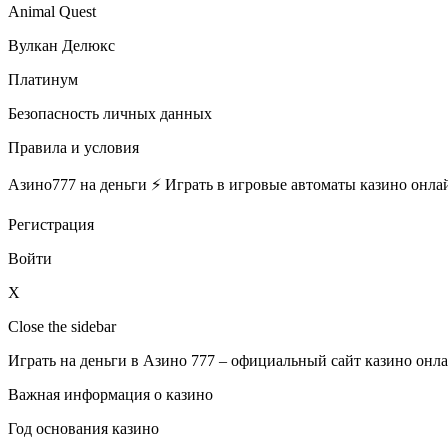
Animal Quest
Вулкан Делюкс
Платинум
Безопасность личных данных
Правила и условия
Азино777 на деньги ⚡️ Играть в игровые автоматы казино онла
Регистрация
Войти
X
Close the sidebar
Играть на деньги в Азино 777 – официальный сайт казино онл
Важная информация о казино
Год основания казино