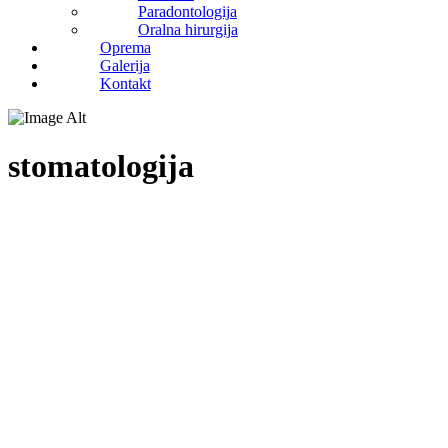
Paradontologija
Oralna hirurgija
Oprema
Galerija
Kontakt
stomatologija