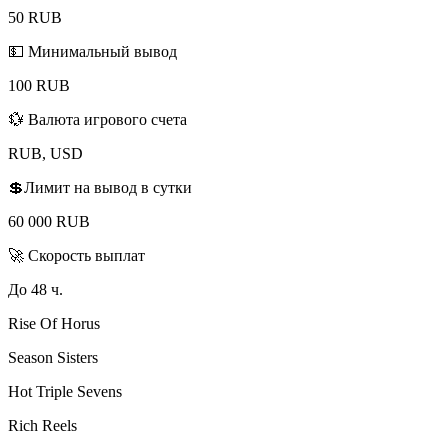
50 RUB
💵 Минимальный вывод
100 RUB
💱 Валюта игрового счета
RUB, USD
💲Лимит на вывод в сутки
60 000 RUB
🚀 Скорость выплат
До 48 ч.
Rise Of Horus
Season Sisters
Hot Triple Sevens
Rich Reels