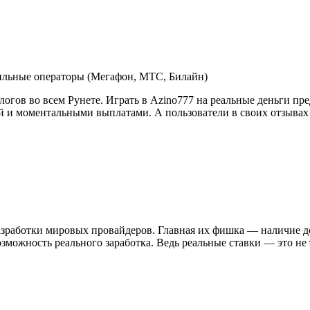
обильные операторы (Мегафон, МТС, Билайн)
огов во всем Рунете. Играть в Azino777 на реальные деньги пре
й и моментальными выплатами. А пользователи в своих отзывах
разработки мировых провайдеров. Главная их фишка — наличие 
зможность реального заработка. Ведь реальные ставки — это не