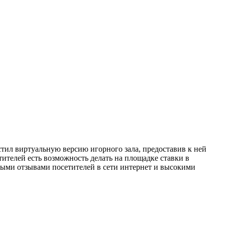
устил виртуальную версию игорного зала, предоставив к ней
телей есть возможность делать на площадке ставки в
ными отзывами посетителей в сети интернет и высокими