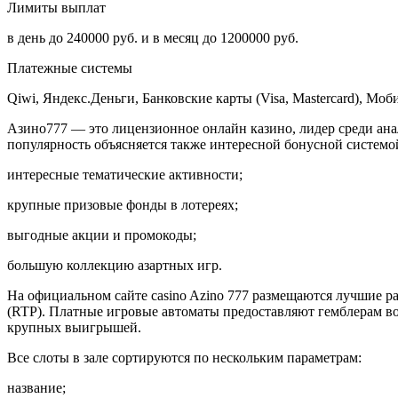
Лимиты выплат
в день до 240000 руб. и в месяц до 1200000 руб.
Платежные системы
Qiwi, Яндекс.Деньги, Банковские карты (Visa, Mastercard), М
Азино777 — это лицензионное онлайн казино, лидер среди анал
популярность объясняется также интересной бонусной системо
интересные тематические активности;
крупные призовые фонды в лотереях;
выгодные акции и промокоды;
большую коллекцию азартных игр.
На официальном сайте casino Azino 777 размещаются лучшие 
(RTP). Платные игровые автоматы предоставляют гемблерам во
крупных выигрышей.
Все слоты в зале сортируются по нескольким параметрам:
название;