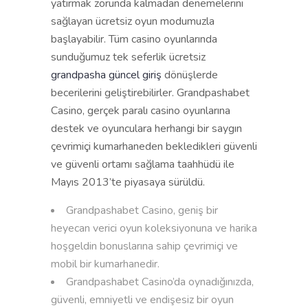
yatırmak zorunda kalmadan denemelerini
sağlayan ücretsiz oyun modumuzla
başlayabilir. Tüm casino oyunlarında
sunduğumuz tek seferlik ücretsiz
grandpasha güncel giriş
dönüşlerde
becerilerini geliştirebilirler. Grandpashabet
Casino, gerçek paralı casino oyunlarına
destek ve oyunculara herhangi bir saygın
çevrimiçi kumarhaneden bekledikleri güvenli
ve güvenli ortamı sağlama taahhüdü ile
Mayıs 2013’te piyasaya sürüldü.
Grandpashabet Casino, geniş bir
heyecan verici oyun koleksiyonuna ve harika
hoşgeldin bonuslarına sahip çevrimiçi ve
mobil bir kumarhanedir.
Grandpashabet Casino’da oynadığınızda,
güvenli, emniyetli ve endişesiz bir oyun