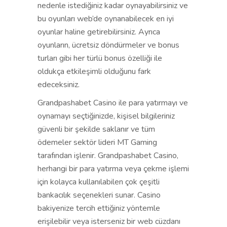
nedenle istediğiniz kadar oynayabilirsiniz ve
bu oyunları web’de oynanabilecek en iyi
oyunlar haline getirebilirsiniz. Ayrıca
oyunların, ücretsiz döndürmeler ve bonus
turları gibi her türlü bonus özelliği ile
oldukça etkileşimli olduğunu fark
edeceksiniz.
Grandpashabet Casino ile para yatırmayı ve
oynamayı seçtiğinizde, kişisel bilgileriniz
güvenli bir şekilde saklanır ve tüm
ödemeler sektör lideri MT Gaming
tarafından işlenir. Grandpashabet Casino,
herhangi bir para yatırma veya çekme işlemi
için kolayca kullanılabilen çok çeşitli
bankacılık seçenekleri sunar. Casino
bakiyenize tercih ettiğiniz yöntemle
erişilebilir veya isterseniz bir web cüzdanı