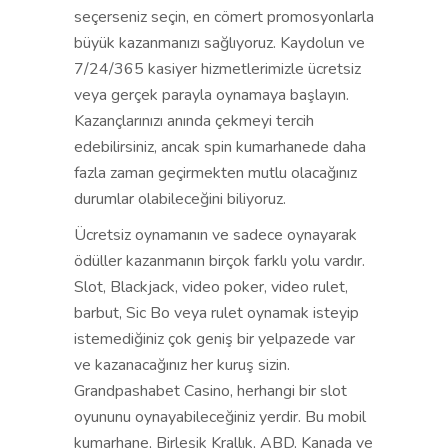
seçerseniz seçin, en cömert promosyonlarla
büyük kazanmanızı sağlıyoruz. Kaydolun ve
7/24/365 kasiyer hizmetlerimizle ücretsiz
veya gerçek parayla oynamaya başlayın.
Kazançlarınızı anında çekmeyi tercih
edebilirsiniz, ancak spin kumarhanede daha
fazla zaman geçirmekten mutlu olacağınız
durumlar olabileceğini biliyoruz.
Ücretsiz oynamanın ve sadece oynayarak
ödüller kazanmanın birçok farklı yolu vardır.
Slot, Blackjack, video poker, video rulet,
barbut, Sic Bo veya rulet oynamak isteyip
istemediğiniz çok geniş bir yelpazede var
ve kazanacağınız her kuruş sizin.
Grandpashabet Casino, herhangi bir slot
oyununu oynayabileceğiniz yerdir. Bu mobil
kumarhane, Birleşik Krallık, ABD, Kanada ve