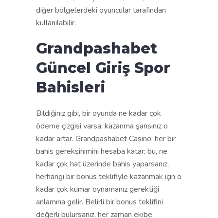
diğer bölgelerdeki oyuncular tarafından
kullanılabilir.
Grandpashabet
Güncel Giriş Spor
Bahisleri
Bildiğiniz gibi, bir oyunda ne kadar çok
ödeme çizgisi varsa, kazanma şansınız o
kadar artar. Grandpashabet Casino, her bir
bahis gereksinimini hesaba katar; bu, ne
kadar çok hat üzerinde bahis yaparsanız,
herhangi bir bonus teklifiyle kazanmak için o
kadar çok kumar oynamanız gerektiği
anlamına gelir. Belirli bir bonus teklifini
değerli bulursanız, her zaman ekibe