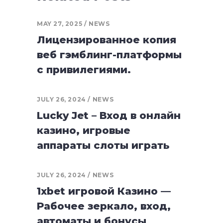
MAY 27, 2025
NEWS
Лицензированное копия
веб гэмблинг-платформы
с привилегиями.
JULY 26, 2024
NEWS
Lucky Jet – Вход в онлайн
казино, игровые
аппараты слоты играть
JULY 26, 2024
NEWS
1xbet игровой Казино —
Рабочее зеркало, вход,
автоматы и бонусы