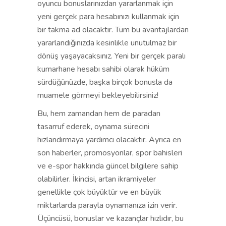
oyuncu bonuslarınızdan yararlanmak için
yeni gerçek para hesabınızı kullanmak için
bir takma ad olacaktır. Tüm bu avantajlardan
yararlandığınızda kesinlikle unutulmaz bir
dönüş yaşayacaksınız. Yeni bir gerçek paralı
kumarhane hesabı sahibi olarak hüküm
sürdüğünüzde, başka birçok bonusla da
muamele görmeyi bekleyebilirsiniz!
Bu, hem zamandan hem de paradan
tasarruf ederek, oynama sürecini
hızlandırmaya yardımcı olacaktır. Ayrıca en
son haberler, promosyonlar, spor bahisleri
ve e-spor hakkında güncel bilgilere sahip
olabilirler. İkincisi, artan ikramiyeler
genellikle çok büyüktür ve en büyük
miktarlarda parayla oynamanıza izin verir.
Üçüncüsü, bonuslar ve kazançlar hızlıdır, bu