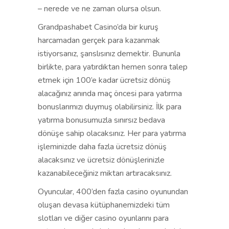
– nerede ve ne zaman olursa olsun.
Grandpashabet Casino’da bir kuruş
harcamadan gerçek para kazanmak
istiyorsanız, şanslısınız demektir. Bununla
birlikte, para yatırdıktan hemen sonra talep
etmek için 100’e kadar ücretsiz dönüş
alacağınız anında maç öncesi para yatırma
bonuslarımızı duymuş olabilirsiniz. İlk para
yatırma bonusumuzla sınırsız bedava
dönüşe sahip olacaksınız. Her para yatırma
işleminizde daha fazla ücretsiz dönüş
alacaksınız ve ücretsiz dönüşlerinizle
kazanabileceğiniz miktarı artıracaksınız.
Oyuncular, 400’den fazla casino oyunundan
oluşan devasa kütüphanemizdeki tüm
slotları ve diğer casino oyunlarını para