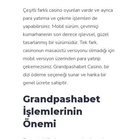
Çeşitli farklı casino oyunları vardır ve ayrıca
para yatırma ve çekme işlemleri de
yapabilirsiniz. Mobil sürüm, çevrimiçi
kumarhanenin son derece işlevsel, güzel
tasarlanmış bir sürümüdür. Tek fark,
casinonun masaüstü versiyonu olmadığı için
mobil versiyon üzerinden para yatırıp
çekemezsiniz. Grandpashabet Casino, bir
dizi ödeme seçeneği sunar ve harika bir
genel ücrete sahiptir.
Grandpashabet
İşlemlerinin
Önemi