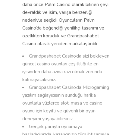
daha önce Palm Casino olarak bilinen şeyi
devraldık ve isim, yarışa benzerliği
nedeniyle seçildi. Oyuncuların Palm
Casino’da beğendiği yenilikçi tasarımı ve
özellikleri koruduk ve Grandpashabet
Casino olarak yeniden markalaştırdık.
Grandpashabet Casino’da sizi bekleyen
güncel casino oyunları çeşitliliği ile en
iyisinden daha azına razı olmak zorunda
kalmayacaksınız.
Grandpashabet Casino’da Microgaming
yazılım sağlayıcısının sunduğu harika
oyunlarla yüzlerce slot, masa ve casino
oyunu için keyifli ve güvenli bir oyun
deneyimi yaşayabilirsiniz.
Gerçek parayla oynamaya
başladığınızda, kazancınızın tüm ihtişamıyla