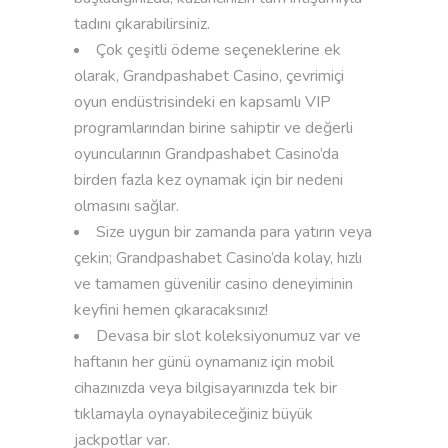
tadını çıkarabilirsiniz.
Çok çeşitli ödeme seçeneklerine ek
olarak, Grandpashabet Casino, çevrimiçi
oyun endüstrisindeki en kapsamlı VIP
programlarından birine sahiptir ve değerli
oyuncularının Grandpashabet Casino’da
birden fazla kez oynamak için bir nedeni
olmasını sağlar.
Size uygun bir zamanda para yatırın veya
çekin; Grandpashabet Casino’da kolay, hızlı
ve tamamen güvenilir casino deneyiminin
keyfini hemen çıkaracaksınız!
Devasa bir slot koleksiyonumuz var ve
haftanın her günü oynamanız için mobil
cihazınızda veya bilgisayarınızda tek bir
tıklamayla oynayabileceğiniz büyük
jackpotlar var.