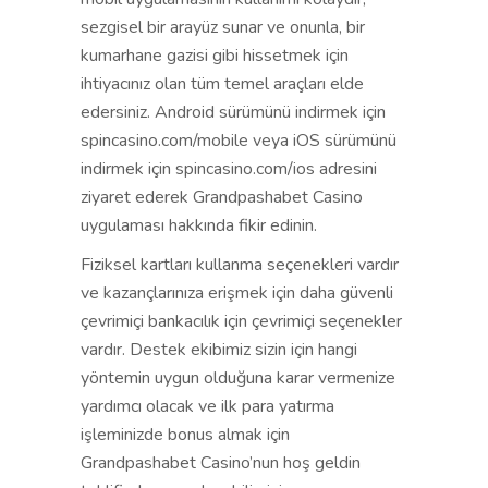
sezgisel bir arayüz sunar ve onunla, bir
kumarhane gazisi gibi hissetmek için
ihtiyacınız olan tüm temel araçları elde
edersiniz. Android sürümünü indirmek için
spincasino.com/mobile veya iOS sürümünü
indirmek için spincasino.com/ios adresini
ziyaret ederek Grandpashabet Casino
uygulaması hakkında fikir edinin.
Fiziksel kartları kullanma seçenekleri vardır
ve kazançlarınıza erişmek için daha güvenli
çevrimiçi bankacılık için çevrimiçi seçenekler
vardır. Destek ekibimiz sizin için hangi
yöntemin uygun olduğuna karar vermenize
yardımcı olacak ve ilk para yatırma
işleminizde bonus almak için
Grandpashabet Casino’nun hoş geldin