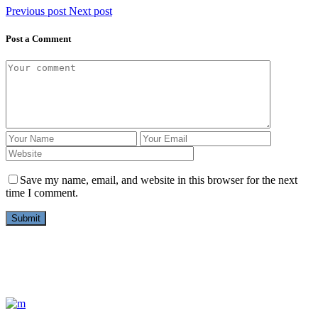
Previous post
Next post
Post a Comment
Save my name, email, and website in this browser for the next
time I comment.