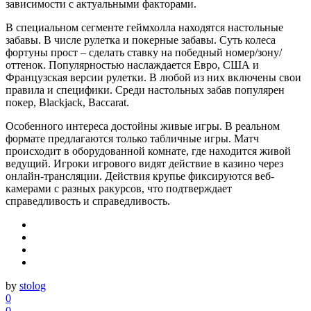
зависимости с актуальными факторами.
В специальном сегменте геймхолла находятся настольные
забавы. В числе рулетка и покерные забавы. Суть колеса
фортуны прост – сделать ставку на победный номер/зону/
оттенок. Популярностью наслаждается Евро, США и
Французская версии рулетки. В любой из них включены свои
правила и специфики. Среди настольных забав популярен
покер, Blackjack, Baccarat.
Особенного интереса достойны живые игры. В реальном
формате предлагаются только табличные игры. Матч
происходит в оборудованной комнате, где находится живой
ведущий. Игроки игрового видят действие в казино через
онлайн-трансляции. Действия крупье фиксируются веб-
камерами с разных ракурсов, что подтверждает
справедливость и справедливость.
by
stolog
0
0