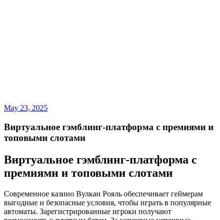
May 23, 2025
Виртуальное гэмблинг-платформа с премиями и
топовыми слотами
Виртуальное гэмблинг-платформа с
премиями и топовыми слотами
Современное казино Вулкан Рояль обеспечивает геймерам
выгодные и безопасные условия, чтобы играть в популярные
автоматы. Зарегистрированные игроки получают