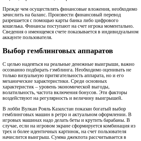
Прежде чем осуществлять финансовые вложения, необходимо
зачислить на баланс. Произвести финансовый перевод
разрешается с помощью карты банка либо цифрового
кошелька. Финансы поступают на счет игрока моментально.
Сведения о имеющемся счете показывается в индивидуальном
аккаунте пользователя.
Выбор гемблинговых аппаратов
С целью надеяться на реальные денежные выигрыши, важно
осознанно подбирать гэмблинга. Необходимо оценивать не
только визуальную притягательность аппарата, но и его
механические характеристики. Среди основных
характеристик – уровень экономической выгоды,
волатильность, частота включения бонусов. Эти факторы
воздействуют на регулярность и величину выигрышей.
В лобби Вулкан Рояль Казахстан показан богатый выбор
гемблинговых машин в ретро и актуальном оформлении. В
игровых машинах надо делать беты и крутить барабаны. В
случае, если на игровом экране сформируется комбинация из
трех и более идентичных картинок, на счет пользователя
начислится выигрыш. Сумма джекпота рассчитывается в