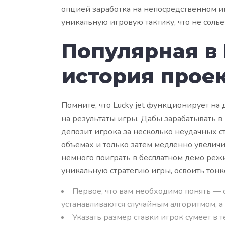
опцией заработка на непосредственном и
уникальную игровую тактику, что не солье
Популярная в 
история проек
Помните, что Lucky jet функционирует на
на результаты игры. Дабы зарабатывать в 
депозит игрока за несколько неудачных с
объемах и только затем медленно увеличи
немного поиграть в бесплатном демо режи
уникальную стратегию игры, освоить тонко
Первое, что вам необходимо понять — 
устанавливаются случайным алгоритмом, а 
Указать размер ставки игрок сумеет в 