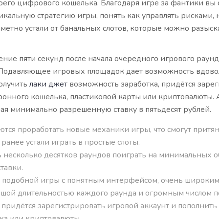
оего цифрового кошелька. Благодаря игре за фантики вы 
икальную стратегию игры, понять как управлять рисками, н
аметно устали от банальных слотов, которые можно разыск
ение пяти секунд после начала очередного игрового раун
! Подавляющее игровых площадок дает возможность вдово
получить
лаки джет
возможность заработка, придётся заре
ронного кошелька, пластиковой карты или криптовалюты.
ая минимально разрешенную ставку в пятьдесят рублей.
аются проработать новые механики игры, что смогут притя
ранее устали играть в простые слоты.
сь несколько десятков раундов поиграть на минимальных о
тавки.
раз подобной игры с понятным интерфейсом, очень широк
ьшой длительностью каждого раунда и огромным числом п
 придётся зарегистрировать игровой аккаунт и пополнить 
ка или криптовалюты.