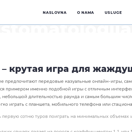
NASLOVNA
O NAMA
USLUGE
stomatologija
4 – крутая игра для жажду
ее предпочитают передовые казуальные онлайн-игры, сам
тается примером именно подобной игры с отличным интерф
 небольшой длительностью раунда и самым большим числ
ко играть с планшета, мобильного телефона или стациона
сь первую сотню туров поиграть на минимальных объемах 
дких случаях падает на пороге с коэффициентом 1.1 или 