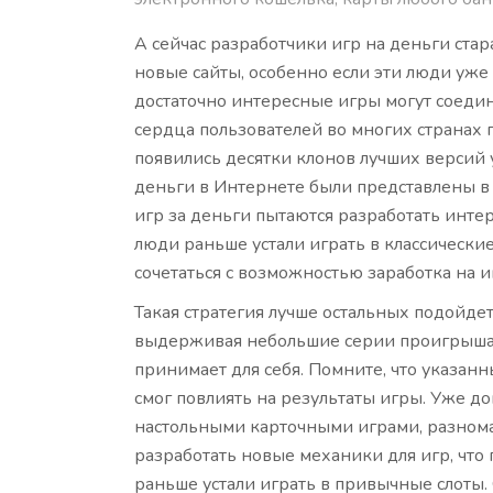
А сейчас разработчики игр на деньги ста
новые сайты, особенно если эти люди уже у
достаточно интересные игры могут соедин
сердца пользователей во многих странах п
появились десятки клонов лучших версий 
деньги в Интернете были представлены в
игр за деньги пытаются разработать инте
люди раньше устали играть в классические 
сочетаться с возможностью заработка на и
Такая стратегия лучше остальных подойде
выдерживая небольшие серии проигрыша,
принимает для себя. Помните, что указан
смог повлиять на результаты игры. Уже д
настольными карточными играми, разнома
разработать новые механики для игр, что
раньше устали играть в привычные слоты. 