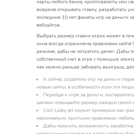
карты любого банка, криптовалюты или св
вовремя открывать ставку, разработать ун
последние 10 лет фанаты игр на деньги з
вебсайтов.
Выбрать размер ставки игрок может в теч
окна всегда ограничена правилами сайта
режиме, дабы не потратить денег. Дабы 
собственный счет в игре с помощью элект
как можно раньше забирать выигрыш, дел
А сейчас создатели игр на деньги стар
новые сайты, в особенности если эти люди 
Перейдя к игре за деньги, постарайте
шагами повышайте размер каждой своей с
Слот Lucky jet служит примером как-
максимально простыми правилами, небол
Дабы получить возможность заработка,
электронного кошелька, карты любого бан