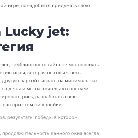
ой игре, понадобится придумать свою
Lucky jet:
тегия
елец гемблингового сайта не мог повлиять
егию игры, которая не сольет весь
ню-другую партий сыграть на минимальных
ь на деньги мы настоятельно советуем
лировать риск, разработать свою
играв при этом ни копейки.
ов, результаты победы в котором
а, продолжительность данного окна всегда