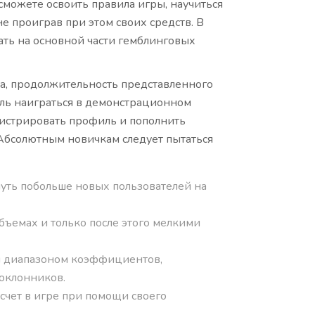
сможете освоить правила игры, научиться
е проиграв при этом своих средств. В
ать на основной части гемблинговых
да, продолжительность представленного
ль наиграться в демонстрационном
гистрировать профиль и пополнить
 Абсолютным новичкам следует пытаться
нуть побольше новых пользователей на
бъемах и только после этого мелкими
им диапазоном коэффициентов,
оклонников.
счет в игре при помощи своего