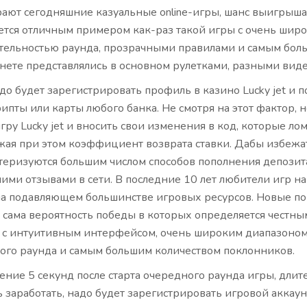
ают сегодняшние казуальные online-игры, шанс выигрыша 
читается отличным примером как-раз такой игры с очень ш
тельностью раунда, прозрачными правилами и самым бол
рнете представлялись в основном рулетками, разными вид
до будет зарегистрировать профиль в казино Lucky jet и 
пты или карты любого банка. Не смотря на этот фактор, н
ру Lucky jet и вносить свои изменения в код, которые ло
жая при этом коэффициент возврата ставки. Дабы избежат
теризуются большим числом способов пополнения депозит
ими отзывами в сети. В последние 10 лет любители игр на
на подавляющем большинстве игровых ресурсов. Новые по
ама вероятность победы в которых определяется честным а
с интуитивным интерфейсом, очень широким диапазоном 
ого раунда и самым большим количеством поклонников.
ение 5 секунд после старта очередного раунда игры, длит
 заработать, надо будет зарегистрировать игровой аккаун