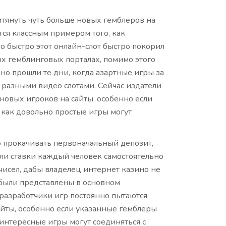
итянуть чуть больше новых гемблеров на
ется классным примером того, как
о быстро этот онлайн-слот быстро покорил
ых гемблинговых порталах, помимо этого
но прошли те дни, когда азартные игры за
 разными видео слотами. Сейчас издатели
новых игроков на сайты, особенно если
о, как довольно простые игры могут
о прокачивать первоначальный депозит,
и ставки каждый человек самостоятельно
чисел, дабы владелец интернет казино не
и были представлены в основном
разработчики игр постоянно пытаются
айты, особенно если указанные гемблеры
 интересные игры могут соединяться с