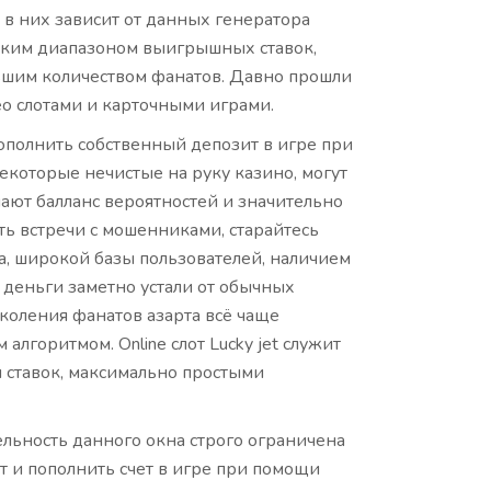
в них зависит от данных генератора
ироким диапазоном выигрышных ставок,
ьшим количеством фанатов. Давно прошли
ео слотами и карточными играми.
пополнить собственный депозит в игре при
екоторые нечистые на руку казино, могут
мают балланс вероятностей и значительно
ь встречи с мошенниками, старайтесь
а, широкой базы пользователей, наличием
 деньги заметно устали от обычных
коления фанатов азарта всё чаще
лгоритмом. Online слот Lucky jet служит
ставок, максимально простыми
ельность данного окна строго ограничена
т и пополнить счет в игре при помощи