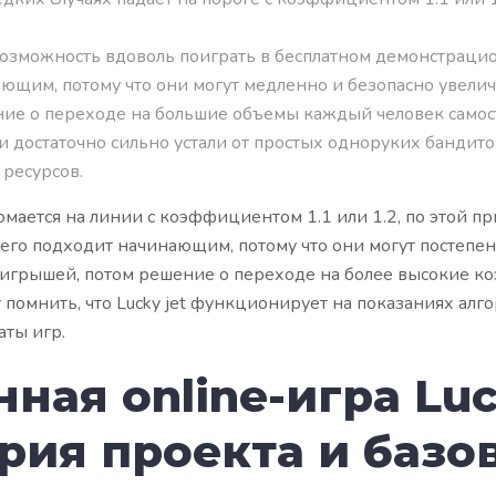
озможность вдоволь поиграть в бесплатном демонстрацио
ющим, потому что они могут медленно и безопасно увели
ие о переходе на большие объемы каждый человек самост
и достаточно сильно устали от простых одноруких бандит
ресурсов.
 ломается на линии с коэффициентом 1.1 или 1.2, по этой
всего подходит начинающим, потому что они могут постеп
оигрышей, потом решение о переходе на более высокие к
 помнить, что Lucky jet функционирует на показаниях алг
аты игр.
ая online-игра Luck
рия проекта и базо