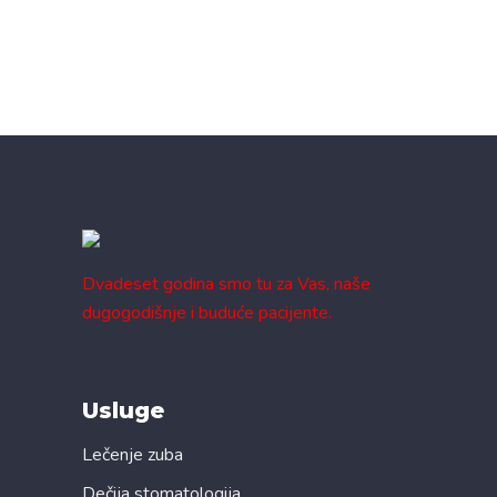
Dvadeset godina smo tu za Vas, naše
dugogodišnje i buduće pacijente.
Usluge
Lečenje zuba
Dečija stomatologija