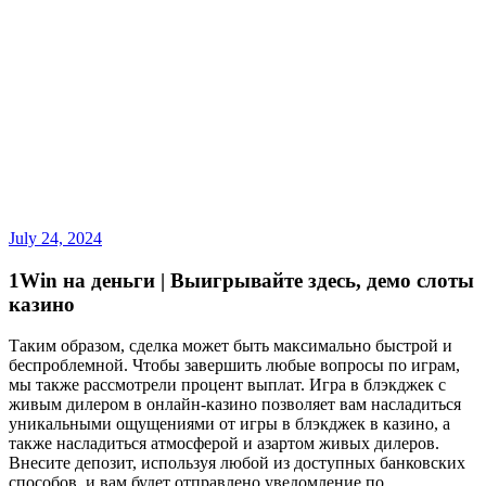
July 24, 2024
1Win на деньги | Выигрывайте здесь, демо слоты
казино
Таким образом, сделка может быть максимально быстрой и
беспроблемной. Чтобы завершить любые вопросы по играм,
мы также рассмотрели процент выплат. Игра в блэкджек с
живым дилером в онлайн-казино позволяет вам насладиться
уникальными ощущениями от игры в блэкджек в казино, а
также насладиться атмосферой и азартом живых дилеров.
Внесите депозит, используя любой из доступных банковских
способов, и вам будет отправлено уведомление по