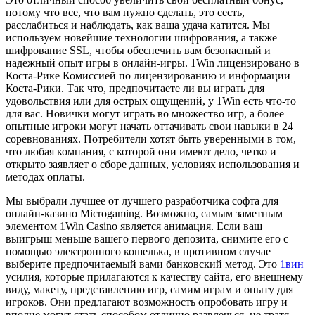
потому что все, что вам нужно сделать, это сесть,
расслабиться и наблюдать, как ваша удача катится. Мы
используем новейшие технологии шифрования, а также
шифрование SSL, чтобы обеспечить вам безопасный и
надежный опыт игры в онлайн-игры. 1Win лицензировано в
Коста-Рике Комиссией по лицензированию и информации
Коста-Рики. Так что, предпочитаете ли вы играть для
удовольствия или для острых ощущений, у 1Win есть что-то
для вас. Новички могут играть во множество игр, а более
опытные игроки могут начать оттачивать свои навыки в 24
соревнованиях. Потребители хотят быть уверенными в том,
что любая компания, с которой они имеют дело, четко и
открыто заявляет о сборе данных, условиях использования и
методах оплаты.
Мы выбрали лучшее от лучшего разработчика софта для
онлайн-казино Microgaming. Возможно, самым заметным
элементом 1Win Casino является анимация. Если ваш
выигрыш меньше вашего первого депозита, снимите его с
помощью электронного кошелька, в противном случае
выберите предпочитаемый вами банковский метод. Это
1вин
усилия, которые прилагаются к качеству сайта, его внешнему
виду, макету, представлению игр, самим играм и опыту для
игроков. Они предлагают возможность опробовать игру и
вполне могут стать способом отлично развлечься, не тратя