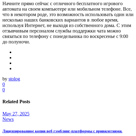
Начните прямо сейчас с отличного бесплатного игрового
автомата на своем компьютере или мобильном телефоне. Все,
что в некотором роде, это возможность использовать один или
несколько наших банковских вариантов в любое время,
используя Интернет, не выходя из собственного дома. С этим
отзывчивым персоналом службы поддержки чата можно
связаться по телефону с понедельника по воскресенье с 9:00
до полуночи.
by
stolog
0
0
Related Posts
May 27, 2025
News
Лицензированное копия веб гэмблинг-платформы с привилегиями.