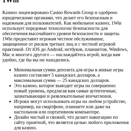
1Win
Казино лицензировано Casino Rewards Group и одобрено
юридическими органами, что делает его безопасным и
надежным для пользователей. Как мобильное казино, 1Win
использует передовые технологии безопасности для
обеспечения высочайшего уровня безопасности и защиты.
1Win предоставит игрокам честное обслуживание,
защищенное от рисков третьих лиц и с честной игровой
практикой. От iOS до Android, нетбуков, планшетов, Windows,
Mac и многого другого — наслаждайтесь игрой, когда вам
удобно, где бы вы ни находились.
Минимальная сумма депозита для игры в живые игры
казино составляет 5 канадских долларов, а
максимальная сумма — 25 канадских долларов.
Это казино, которое выводит игры на совершенно
новый уровень, предлагая вам самые аутентичные,
захватывающие и развлекательные впечатления.
Игроки могут использовать игры на любом устройстве,
например, на смартфоне, планшете или даже на
настольном или портативном компьютере.
Дизайн чистый и свежий, что делает навигацию по
сайту приятной, что является целью любого приложения
для казино.