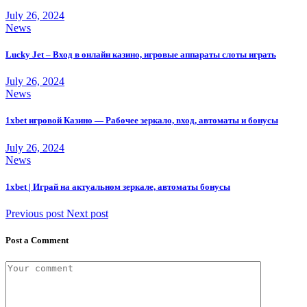
July 26, 2024
News
Lucky Jet – Вход в онлайн казино, игровые аппараты слоты играть
July 26, 2024
News
1xbet игровой Казино — Рабочее зеркало, вход, автоматы и бонусы
July 26, 2024
News
1xbet | Играй на актуальном зеркале, автоматы бонусы
Previous post
Next post
Post a Comment