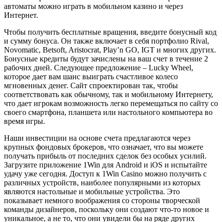
автоматы можно играть в мобильном казино и через
Интернет.
Чтобы получить бесплатные вращения, введите бонусный код
и сумму бонуса. Он также включает в себя портфолио Rival,
Novomatic, Betsoft, Aristocrat, Play’n GO, IGT и многих других.
Бонусные кредиты будут зачислены на ваш счет в течение 2
рабочих дней. Следующее предложение – Lucky Wheel,
которое дает вам шанс выиграть счастливое колесо
мгновенных денег. Сайт спроектирован так, чтобы
соответствовать как обычному, так и мобильному Интернету,
что дает игрокам возможность легко перемещаться по сайту со
своего смартфона, планшета или настольного компьютера во
время игры.
Наши инвестиции на основе счета предлагаются через
крупных фондовых брокеров, что означает, что вы можете
получать прибыль от последних сделок без особых усилий.
Загрузите приложение 1Win для Android и iOS и испытайте
удачу уже сегодня. Доступ к 1Win Casino можно получить с
различных устройств, наиболее популярными из которых
являются настольные и мобильные устройства. Это
показывает немного воображения со стороны творческой
команды дизайнеров, поскольку они создают что-то новое и
уникальное, а не то, что они увидели бы на ряде других