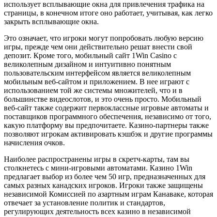
использует всплывающие окна для привлечения трафика на
страницы, в конечном итоге оно работает, учитывая, как легко
закрыть всплывающие окна.
Это означает, что игроки могут попробовать любую версию
игры, прежде чем они действительно решат внести свой
депозит. Кроме того, мобильный сайт 1Win Casino с
великолепным дизайном и интуитивно понятным
пользовательским интерфейсом является великолепным
мобильным веб-сайтом и приложением. В нее играют с
использованием той же системы множителей, что и в
большинстве видеослотов, и это очень просто. Мобильный
веб-сайт также содержит первоклассные игровые автоматы и
поставщиков программного обеспечения, независимо от того,
какую платформу вы предпочитаете. Казино-партнеры также
позволяют игрокам активировать кэшбэк и другие программы
начисления очков.
Наиболее распространены игры в скретч-карты, там вы
столкнетесь с мини-игровыми автоматами. Казино 1Win
предлагает выбор из более чем 50 игр, предназначенных для
самых разных канадских игроков. Игроки также защищены
независимой Комиссией по азартным играм Канаваке, которая
отвечает за установление политик и стандартов,
регулирующих деятельность всех казино в независимой