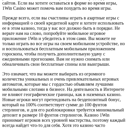
сайтов. Если вы хотите оставаться в форме во время игры,
1Win Casino может помочь вам похудеть во время игры.
Прежде всего, если вы счастливы играть в азартные игры с
информацией о своей кредитной карте и хотите использовать
ее в этом казино, тогда у вас все должно быть в порядке. Не
верьте нам на слово, попробуйте мобильное игровое
приложение 1Win и убедитесь в этом сами. Вы можете не
только играть во все игры на своем мобильном устройстве, но
и воспользоваться бесплатным мобильным приложением
гороскопа, чтобы получить дополнительную удачу с
ежедневными прогнозами. Вам не нужно снимать или
обналичивать свои бесплатные спины или выигрыши.
Это означает, что вы можете выбирать из огромного
количества уникальных и очень привлекательных игровых
автоматов, которые мы с гордостью объявляем лучшими
мобильными слотами в бизнесе. На деятельность в Интернете
не влияют географические границы, как в наземных казино.
Новые игроки могут претендовать на бездепозитный бонус,
который на 100% соответствует сумме до 100 фунтов
стерлингов, и для его разблокировки требуется минимальный
депозит в размере 10 фунтов стерлингов. Казино 1Win
принимает игроков всех уровней мастерства, поэтому каждый
всегда найдет что-то для себя. Хотя это казино часто