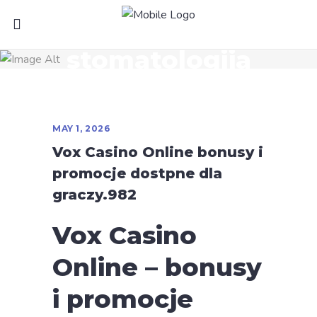
stomatologija
MAY 1, 2026
Vox Casino Online bonusy i
promocje dostpne dla
graczy.982
Vox Casino
Online – bonusy
i promocje