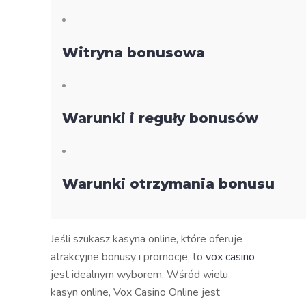
Witryna bonusowa
Warunki i reguły bonusów
Warunki otrzymania bonusu
Jeśli szukasz kasyna online, które oferuje
atrakcyjne bonusy i promocje, to
vox casino
jest idealnym wyborem. Wśród wielu
kasyn online, Vox Casino Online jest