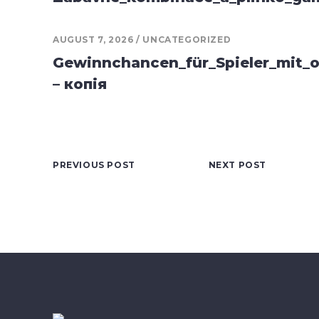
AUGUST 7, 2026
UNCATEGORIZED
Gewinnchancen_für_Spieler_mit_o
– копія
PREVIOUS POST
NEXT POST