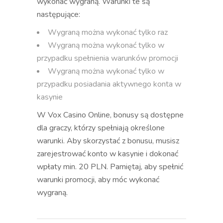
wykonać wygraną. Warunki te są
następujące:
Wygraną można wykonać tylko raz
Wygraną można wykonać tylko w
przypadku spełnienia warunków promocji
Wygraną można wykonać tylko w
przypadku posiadania aktywnego konta w
kasynie
W Vox Casino Online, bonusy są dostępne
dla graczy, którzy spełniają określone
warunki. Aby skorzystać z bonusu, musisz
zarejestrować konto w kasynie i dokonać
wpłaty min. 20 PLN. Pamiętaj, aby spełnić
warunki promocji, aby móc wykonać
wygraną.