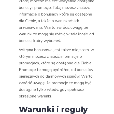
której możesz znaleźć wszystkie dostępne
bonusy i promocje. Tutaj możesz znaleźć
informacje o bonusach, które są dostępne
dla Ciebie, a także o warunkach ich
przyznawania. Warto zwrócić uwagę, że
warunki te mogą się różnić w zależności od
bonusu, który wybrałeś.
Witryna bonusowa jest także miejscem, w
którym możesz znaleźć informacje o
promocjach, które są dostępne dla Ciebie.
Promocje te mogą być różne, od bonusów
pieniężnych do darmowych spinów. Warto
zwrócić uwagę, że promocje te mogą być
dostępne tylko wtedy, gdy spełniasz
określone warunki.
Warunki i reguły