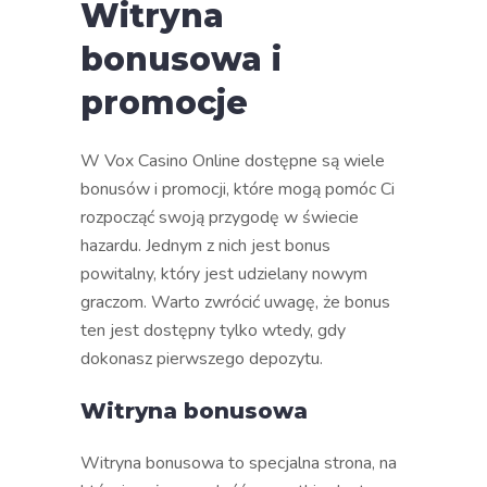
Witryna
bonusowa i
promocje
W Vox Casino Online dostępne są wiele
bonusów i promocji, które mogą pomóc Ci
rozpocząć swoją przygodę w świecie
hazardu. Jednym z nich jest bonus
powitalny, który jest udzielany nowym
graczom. Warto zwrócić uwagę, że bonus
ten jest dostępny tylko wtedy, gdy
dokonasz pierwszego depozytu.
Witryna bonusowa
Witryna bonusowa to specjalna strona, na