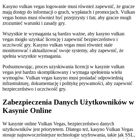
Kasyno vulkan vegas logowanie musi również zapewnić, że gracze
mają dostęp do informacji o grach, wypłatach i promocjach. Vulkan
vegas bonus musi również być przejrzysty i fair, aby gracze mogli
zrozumieć warunki i zasady gry.
Wszystkie te wymagania są bardzo ważne, aby kasyno vulkan
vegas mogło uzyskać licencję i zapewnić bezpieczeństwo i
uczciwość gry. Kasyno vulkan vegas musi również stale
monitorować i aktualizować swoje systemy, aby zapewnić, że
spełnia wszystkie wymagania.
Podsumowując, proces uzyskiwania licencji w kasynie vulkan
vegas jest bardzo skomplikowany i wymaga spełnienia wielu
wymogów. Vulkan vegas kasyno musi posiadać odpowiednią
infrastrukturę, dokumentację i politykę prywatności, aby zapewnić
bezpieczeństwo i uczciwość gry.
Zabezpieczenia Danych Użytkowników w
Kasynie Online
W kasynie online Vulkan Vegas, bezpieczeństwo danych
użytkowników jest priorytetem. Dlatego też, kasyno Vulkan Vegas
stosuje najnowocześniejsze technologie szyfrowania, takie jak SSL,