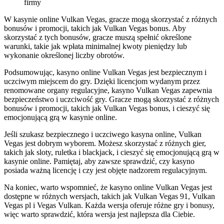
firmy
W kasynie online Vulkan Vegas, gracze mogą skorzystać z różnych
bonusów i promocji, takich jak Vulkan Vegas bonus. Aby
skorzystać z tych bonusów, gracze muszą spełnić określone
warunki, takie jak wpłata minimalnej kwoty pieniędzy lub
wykonanie określonej liczby obrotów.
Podsumowując, kasyno online Vulkan Vegas jest bezpiecznym i
uczciwym miejscem do gry. Dzięki licencjom wydanym przez
renomowane organy regulacyjne, kasyno Vulkan Vegas zapewnia
bezpieczeństwo i uczciwość gry. Gracze mogą skorzystać z różnych
bonusów i promocji, takich jak Vulkan Vegas bonus, i cieszyć się
emocjonującą grą w kasynie online.
Jeśli szukasz bezpiecznego i uczciwego kasyna online, Vulkan
Vegas jest dobrym wyborem. Możesz skorzystać z różnych gier,
takich jak sloty, ruletka i blackjack, i cieszyć się emocjonującą grą w
kasynie online. Pamiętaj, aby zawsze sprawdzić, czy kasyno
posiada ważną licencję i czy jest objęte nadzorem regulacyjnym.
Na koniec, warto wspomnieć, że kasyno online Vulkan Vegas jest
dostępne w różnych wersjach, takich jak Vulkan Vegas 91, Vulkan
Vegas pl i Vegas Vulkan. Każda wersja oferuje różne gry i bonusy,
więc warto sprawdzić, która wersja jest najlepsza dla Ciebie.