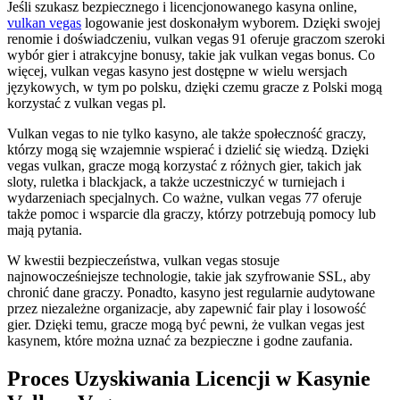
Jeśli szukasz bezpiecznego i licencjonowanego kasyna online,
vulkan vegas
logowanie jest doskonałym wyborem. Dzięki swojej
renomie i doświadczeniu, vulkan vegas 91 oferuje graczom szeroki
wybór gier i atrakcyjne bonusy, takie jak vulkan vegas bonus. Co
więcej, vulkan vegas kasyno jest dostępne w wielu wersjach
językowych, w tym po polsku, dzięki czemu gracze z Polski mogą
korzystać z vulkan vegas pl.
Vulkan vegas to nie tylko kasyno, ale także społeczność graczy,
którzy mogą się wzajemnie wspierać i dzielić się wiedzą. Dzięki
vegas vulkan, gracze mogą korzystać z różnych gier, takich jak
sloty, ruletka i blackjack, a także uczestniczyć w turniejach i
wydarzeniach specjalnych. Co ważne, vulkan vegas 77 oferuje
także pomoc i wsparcie dla graczy, którzy potrzebują pomocy lub
mają pytania.
W kwestii bezpieczeństwa, vulkan vegas stosuje
najnowocześniejsze technologie, takie jak szyfrowanie SSL, aby
chronić dane graczy. Ponadto, kasyno jest regularnie audytowane
przez niezależne organizacje, aby zapewnić fair play i losowość
gier. Dzięki temu, gracze mogą być pewni, że vulkan vegas jest
kasynem, które można uznać za bezpieczne i godne zaufania.
Proces Uzyskiwania Licencji w Kasynie