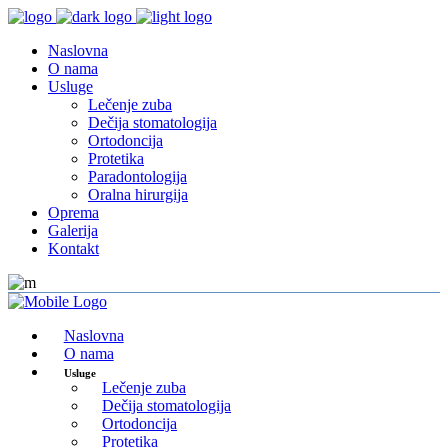
Naslovna
O nama
Usluge
Lečenje zuba
Dečija stomatologija
Ortodoncija
Protetika
Paradontologija
Oralna hirurgija
Oprema
Galerija
Kontakt
Naslovna
O nama
Usluge
Lečenje zuba
Dečija stomatologija
Ortodoncija
Protetika