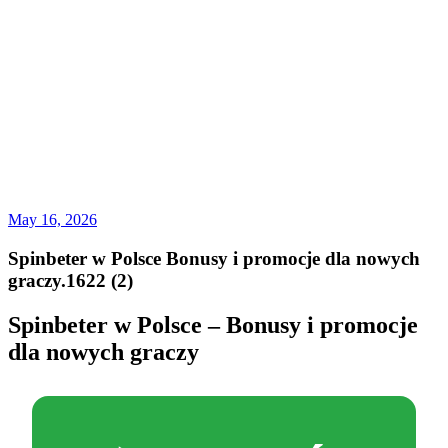
May 16, 2026
Spinbeter w Polsce Bonusy i promocje dla nowych
graczy.1622 (2)
Spinbeter w Polsce – Bonusy i promocje
dla nowych graczy