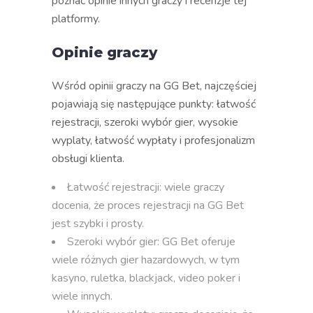
poznać opinie innych graczy i recenzje tej
platformy.
Opinie graczy
Wśród opinii graczy na GG Bet, najczęściej
pojawiają się następujące punkty: łatwość
rejestracji, szeroki wybór gier, wysokie
wyplaty, łatwość wypłaty i profesjonalizm
obsługi klienta.
Łatwość rejestracji: wiele graczy
docenia, że proces rejestracji na GG Bet
jest szybki i prosty.
Szeroki wybór gier: GG Bet oferuje
wiele różnych gier hazardowych, w tym
kasyno, ruletka, blackjack, video poker i
wiele innych.