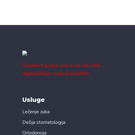
Dvadeset godina smo tu za Vas, naše
dugogodišnje i buduće pacijente.
Usluge
Lečenje zuba
Dečija stomatologija
Ortodoncija