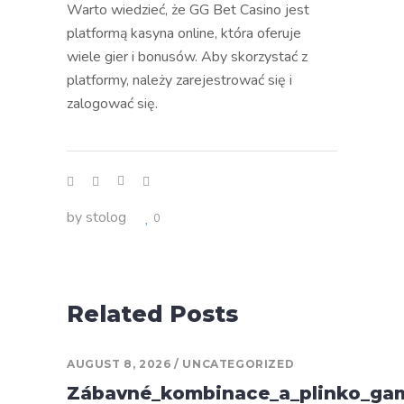
Warto wiedzieć, że GG Bet Casino jest
platformą kasyna online, która oferuje
wiele gier i bonusów. Aby skorzystać z
platformy, należy zarejestrować się i
zalogować się.
by
stolog
0
Related Posts
AUGUST 8, 2026
UNCATEGORIZED
Zábavné_kombinace_a_plinko_game