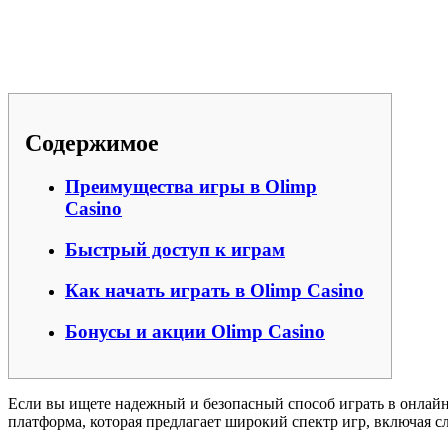
Содержимое
Преимущества игры в Olimp
Casino
Быстрый доступ к играм
Как начать играть в Olimp Casino
Бонусы и акции Olimp Casino
Если вы ищете надежный и безопасный способ играть в онлайн-
платформа, которая предлагает широкий спектр игр, включая сл