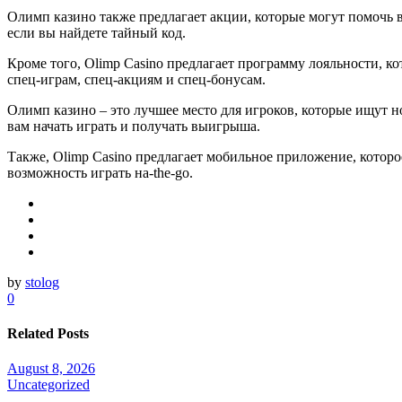
Олимп казино также предлагает акции, которые могут помочь в
если вы найдете тайный код.
Кроме того, Olimp Casino предлагает программу лояльности, к
спец-играм, спец-акциям и спец-бонусам.
Олимп казино – это лучшее место для игроков, которые ищут 
вам начать играть и получать выигрыша.
Также, Olimp Casino предлагает мобильное приложение, которое
возможность играть на-the-go.
by
stolog
0
Related Posts
August 8, 2026
Uncategorized