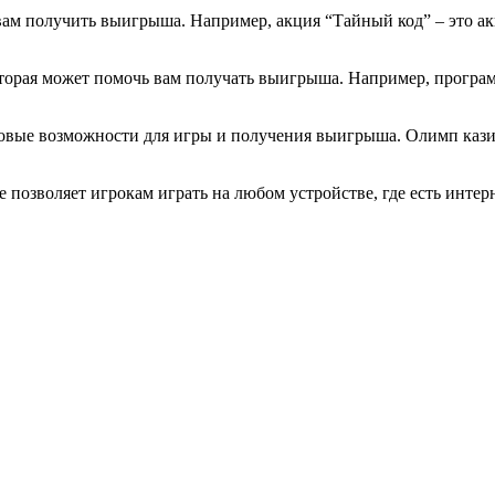
ам получить выигрыша. Например, акция “Тайный код” – это акци
оторая может помочь вам получать выигрыша. Например, программ
новые возможности для игры и получения выигрыша. Олимп кази
 позволяет игрокам играть на любом устройстве, где есть интер