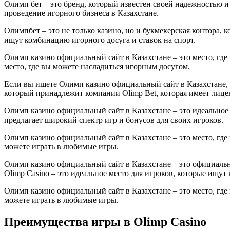
Олимп бет – это бренд, который известен своей надежностью и
проведение игорного бизнеса в Казахстане.
Олимпбет – это не только казино, но и букмекерская контора, 
ищут комбинацию игорного досуга и ставок на спорт.
Олимп казино официальный сайт в Казахстане – это место, где
место, где вы можете насладиться игорным досугом.
Если вы ищете Олимп казино официальный сайт в Казахстане, т
который принадлежит компании Olimp Bet, которая имеет лице
Олимп казино официальный сайт в Казахстане – это идеальное 
предлагает широкий спектр игр и бонусов для своих игроков.
Олимп казино официальный сайт в Казахстане – это место, где
можете играть в любимые игры.
Олимп казино официальный сайт в Казахстане – это официальн
Olimp Casino – это идеальное место для игроков, которые ищут
Олимп казино официальный сайт в Казахстане – это место, где
можете играть в любимые игры.
Преимущества игры в Olimp Casino