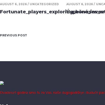
AUGUST 6, 2026
UNCATEGORIZED
AUGUST 6, 2026
UNC
Fortunate_players_exploring_bonuses_an
Úspešné_invest
PREVIOUS POST
Dvadeset godina smo tu za Vas, naše dugogodišnje i buduće paci