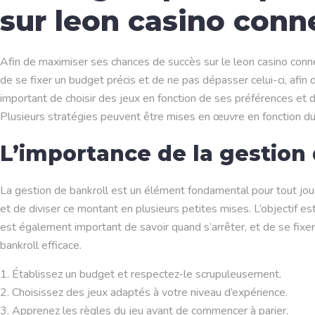
sur leon casino conn
Afin de maximiser ses chances de succès sur le leon casino connex
de se fixer un budget précis et de ne pas dépasser celui-ci, afin
important de choisir des jeux en fonction de ses préférences et 
Plusieurs stratégies peuvent être mises en œuvre en fonction du j
L’importance de la gestion 
La gestion de bankroll est un élément fondamental pour tout joue
et de diviser ce montant en plusieurs petites mises. L’objectif e
est également important de savoir quand s’arrêter, et de se fixer 
bankroll efficace.
Établissez un budget et respectez-le scrupuleusement.
Choisissez des jeux adaptés à votre niveau d’expérience.
Apprenez les règles du jeu avant de commencer à parier.