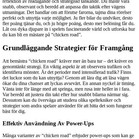
reflektion av risktagande och strategiskt tänkande. Du måste vara
snabb, observant och beredd att anpassa din taktik efter vägens
utmaningar. Det handlar om att förutse farorna, tajma dina rörelser
perfekt och utnyttja varje möjlighet. Ju fler bilar du undviker, desto
fler poäng tjänar du, och ju högre poäng, desto mer belöning får du.
Låt oss dyka djupare in i spelets fascinerande värld och utforska hur
du kan bli en mästare på “chicken road”.
Grundläggande Strategier för Framgång
Att bemästra “chicken road” kräver mer än bara tur – det kräver en
genomtänkt strategi. En viktig aspekt är att observera trafiken och
identifiera mönster. Är det perioder med intensifierad trafik? Finns
det luckor som du kan utnyttja? Genom att lära dig att läsa vägen
ökar du dina chanser att lyckas avsevärt. En annan nyckel är timing.
Vänta inte för länge med att springa, men rusa inte heller in i fara.
Var beredd att justera din takt efter hur snabbt bilarna närmar sig.
Dessutom kan du överväga att studera olika speltekniker och
strategier som andra spelare använder för att hitta det som fungerar
bäst för dig.
Effektiv Användning Av Power-Ups
Många varianter av “chicken road” erbjuder power-ups som kan ge