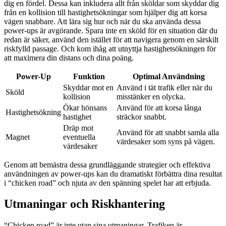
dig en fördel. Dessa kan inkludera allt från sköldar som skyddar dig
från en kollision till hastighetsökningar som hjälper dig att korsa
vägen snabbare. Att lära sig hur och när du ska använda dessa
power-ups är avgörande. Spara inte en sköld för en situation där du
redan är säker, använd den istället för att navigera genom en särskilt
riskfylld passage. Och kom ihåg att utnyttja hastighetsökningen för
att maximera din distans och dina poäng.
Power-Up
Funktion
Optimal Användning
Skyddar mot en
Använd i tät trafik eller när du
Sköld
kollision
misstänker en olycka.
Ökar hönsans
Använd för att korsa långa
Hastighetsökning
hastighet
sträckor snabbt.
Dräp mot
Använd för att snabbt samla alla
Magnet
eventuella
värdesaker som syns på vägen.
värdesaker
Genom att bemästra dessa grundläggande strategier och effektiva
användningen av power-ups kan du dramatiskt förbättra dina resultat
i “chicken road” och njuta av den spänning spelet har att erbjuda.
Utmaningar och Riskhantering
“Chicken road” är inte utan sina utmaningar. Trafiken är