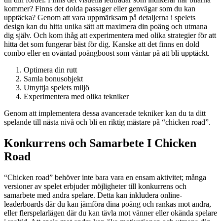
kommer? Finns det dolda passager eller genvägar som du kan
upptäcka? Genom att vara uppmärksam på detaljerna i spelets
design kan du hitta unika sätt att maximera din poäng och utmana
dig själv. Och kom ihåg att experimentera med olika strategier för att
hitta det som fungerar bäst för dig. Kanske att det finns en dold
combo eller en oväntad poängboost som väntar på att bli upptäckt.
Optimera din rutt
Samla bonusobjekt
Utnyttja spelets miljö
Experimentera med olika tekniker
Genom att implementera dessa avancerade tekniker kan du ta ditt
spelande till nästa nivå och bli en riktig mästare på “chicken road”.
Konkurrens och Samarbete I Chicken
Road
“Chicken road” behöver inte bara vara en ensam aktivitet; många
versioner av spelet erbjuder möjligheter till konkurrens och
samarbete med andra spelare. Detta kan inkludera online-
leaderboards där du kan jämföra dina poäng och rankas mot andra,
eller flerspelarlägen där du kan tävla mot vänner eller okända spelare