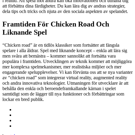
i realtid. Att spela mot andra kan öka motivationen och utmana dig
att förbättra dina färdigheter. Du kan lära dig av andras strategier,
dela tips och tricks och njuta av den sociala aspekten av spelandet.
Framtiden För Chicken Road Och
Liknande Spel
“Chicken road” är en tidlös klassiker som fortsätter att fängsla
spelare i alla åldrar. Spel med liknande koncept – enkla att lära sig
men svåra att bemästra – kommer sannolikt att fortsätta vara
populära i framtiden. Utvecklingen av teknik kommer att möjliggöra
mer komplexa spelmekanismer, mer realistiska miljöer och mer
engagerande spelupplevelser. Vi kan förvänta oss att se nya varianter
av “chicken road” som integrerar virtual reality, augmented reality
och andra innovativa teknologier. Utmaningen för utvecklare är att
behålla den enkla och beroendeframkallande kärnan i spelet
samtidigt som de lägger till nya funktioner och förbättringar som
lockar en bred publik.