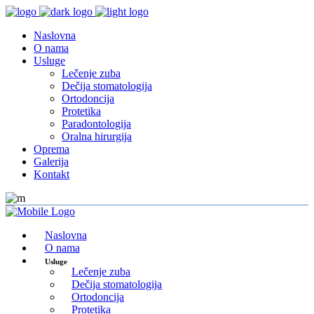
Naslovna
O nama
Usluge
Lečenje zuba
Dečija stomatologija
Ortodoncija
Protetika
Paradontologija
Oralna hirurgija
Oprema
Galerija
Kontakt
Naslovna
O nama
Usluge
Lečenje zuba
Dečija stomatologija
Ortodoncija
Protetika