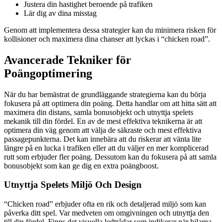
Justera din hastighet beroende på trafiken
Lär dig av dina misstag
Genom att implementera dessa strategier kan du minimera risken för
kollisioner och maximera dina chanser att lyckas i “chicken road”.
Avancerade Tekniker för
Poängoptimering
När du har bemästrat de grundläggande strategierna kan du börja
fokusera på att optimera din poäng. Detta handlar om att hitta sätt att
maximera din distans, samla bonusobjekt och utnyttja spelets
mekanik till din fördel. En av de mest effektiva teknikerna är att
optimera din väg genom att välja de säkraste och mest effektiva
passagepunkterna. Det kan innebära att du riskerar att vänta lite
längre på en lucka i trafiken eller att du väljer en mer komplicerad
rutt som erbjuder fler poäng. Dessutom kan du fokusera på att samla
bonusobjekt som kan ge dig en extra poängboost.
Utnyttja Spelets Miljö Och Design
“Chicken road” erbjuder ofta en rik och detaljerad miljö som kan
påverka ditt spel. Var medveten om omgivningen och utnyttja den
till din fördel. Finns det visuella ledtrådar som indikerar när bilarna