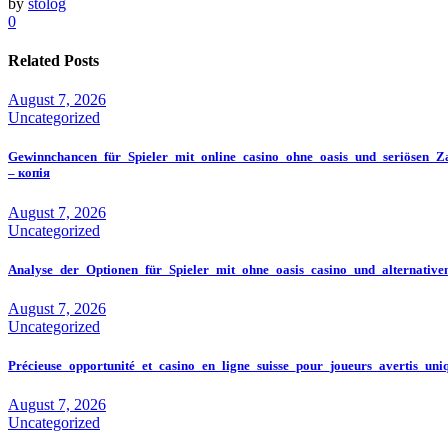
by
stolog
0
Related Posts
August 7, 2026
Uncategorized
Gewinnchancen_für_Spieler_mit_online_casino_ohne_oasis_und_seriösen_Z
– копія
August 7, 2026
Uncategorized
Analyse_der_Optionen_für_Spieler_mit_ohne_oasis_casino_und_alternativ
August 7, 2026
Uncategorized
Précieuse_opportunité_et_casino_en_ligne_suisse_pour_joueurs_avertis_un
August 7, 2026
Uncategorized