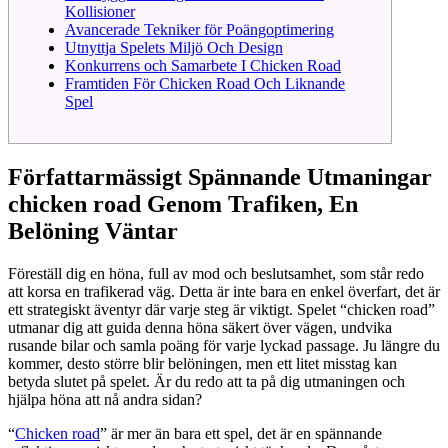
Kollisioner
Avancerade Tekniker för Poängoptimering
Utnyttja Spelets Miljö Och Design
Konkurrens och Samarbete I Chicken Road
Framtiden För Chicken Road Och Liknande
Spel
Författarmässigt Spännande Utmaningar
chicken road Genom Trafiken, En
Belöning Väntar
Föreställ dig en höna, full av mod och beslutsamhet, som står redo
att korsa en trafikerad väg. Detta är inte bara en enkel överfart, det är
ett strategiskt äventyr där varje steg är viktigt. Spelet “chicken road”
utmanar dig att guida denna höna säkert över vägen, undvika
rusande bilar och samla poäng för varje lyckad passage. Ju längre du
kommer, desto större blir belöningen, men ett litet misstag kan
betyda slutet på spelet. Är du redo att ta på dig utmaningen och
hjälpa höna att nå andra sidan?
“
Chicken road
” är mer än bara ett spel, det är en spännande