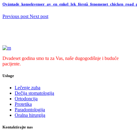
Oväntade_konsekvenser_av_en_enkel_lek_förstå_fenomenet_chicken_road
Previous post
Next post
Dvadeset godina smo tu za Vas, naše dugogodišnje i buduće
pacijente.
Usluge
Lečenje zuba
Dečija stomatologija
Ortodoncija
Protetika
Paradontologija
Oralna hirurgija
Kontaktirajte nas