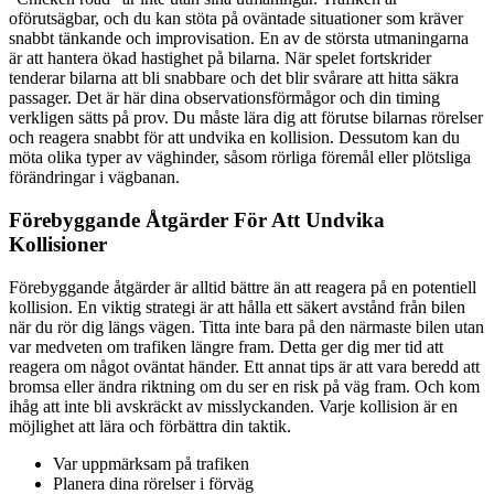
oförutsägbar, och du kan stöta på oväntade situationer som kräver
snabbt tänkande och improvisation. En av de största utmaningarna
är att hantera ökad hastighet på bilarna. När spelet fortskrider
tenderar bilarna att bli snabbare och det blir svårare att hitta säkra
passager. Det är här dina observationsförmågor och din timing
verkligen sätts på prov. Du måste lära dig att förutse bilarnas rörelser
och reagera snabbt för att undvika en kollision. Dessutom kan du
möta olika typer av väghinder, såsom rörliga föremål eller plötsliga
förändringar i vägbanan.
Förebyggande Åtgärder För Att Undvika
Kollisioner
Förebyggande åtgärder är alltid bättre än att reagera på en potentiell
kollision. En viktig strategi är att hålla ett säkert avstånd från bilen
när du rör dig längs vägen. Titta inte bara på den närmaste bilen utan
var medveten om trafiken längre fram. Detta ger dig mer tid att
reagera om något oväntat händer. Ett annat tips är att vara beredd att
bromsa eller ändra riktning om du ser en risk på väg fram. Och kom
ihåg att inte bli avskräckt av misslyckanden. Varje kollision är en
möjlighet att lära och förbättra din taktik.
Var uppmärksam på trafiken
Planera dina rörelser i förväg