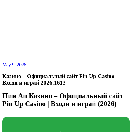
May 9, 2026
Казино – Официальный сайт Pin Up Casino
Входи и играй 2026.1613
Пин Ап Казино – Официальный сайт
Pin Up Casino | Входи и играй (2026)