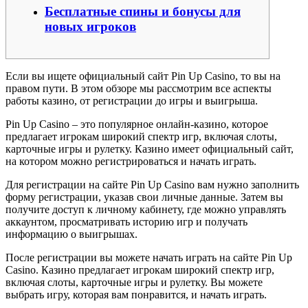
Бесплатные спины и бонусы для
новых игроков
Если вы ищете официальный сайт Pin Up Casino, то вы на
правом пути. В этом обзоре мы рассмотрим все аспекты
работы казино, от регистрации до игры и выигрыша.
Pin Up Casino – это популярное онлайн-казино, которое
предлагает игрокам широкий спектр игр, включая слоты,
карточные игры и рулетку. Казино имеет официальный сайт,
на котором можно регистрироваться и начать играть.
Для регистрации на сайте Pin Up Casino вам нужно заполнить
форму регистрации, указав свои личные данные. Затем вы
получите доступ к личному кабинету, где можно управлять
аккаунтом, просматривать историю игр и получать
информацию о выигрышах.
После регистрации вы можете начать играть на сайте Pin Up
Casino. Казино предлагает игрокам широкий спектр игр,
включая слоты, карточные игры и рулетку. Вы можете
выбрать игру, которая вам понравится, и начать играть.