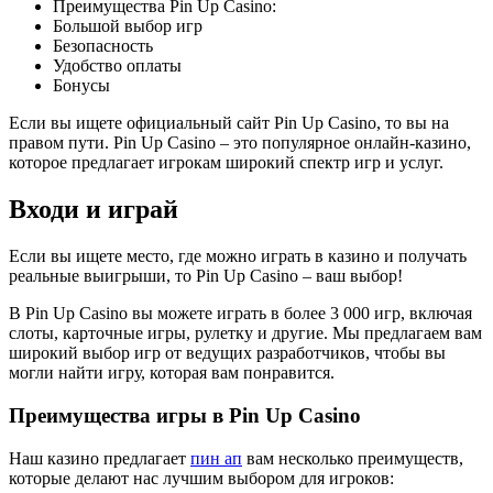
Преимущества Pin Up Casino:
Большой выбор игр
Безопасность
Удобство оплаты
Бонусы
Если вы ищете официальный сайт Pin Up Casino, то вы на
правом пути. Pin Up Casino – это популярное онлайн-казино,
которое предлагает игрокам широкий спектр игр и услуг.
Входи и играй
Если вы ищете место, где можно играть в казино и получать
реальные выигрыши, то Pin Up Casino – ваш выбор!
В Pin Up Casino вы можете играть в более 3 000 игр, включая
слоты, карточные игры, рулетку и другие. Мы предлагаем вам
широкий выбор игр от ведущих разработчиков, чтобы вы
могли найти игру, которая вам понравится.
Преимущества игры в Pin Up Casino
Наш казино предлагает
пин ап
вам несколько преимуществ,
которые делают нас лучшим выбором для игроков: