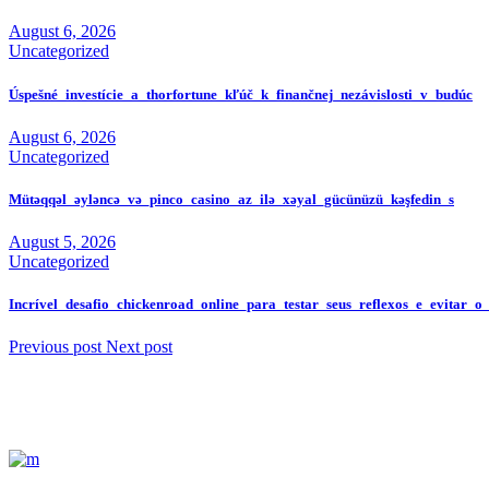
August 6, 2026
Uncategorized
Úspešné_investície_a_thorfortune_kľúč_k_finančnej_nezávislosti_v_budúc
August 6, 2026
Uncategorized
Mütəqqəl_əyləncə_və_pinco_casino_az_ilə_xəyal_gücünüzü_kəşfedin_s
August 5, 2026
Uncategorized
Incrível_desafio_chickenroad_online_para_testar_seus_reflexos_e_evitar_o
Previous post
Next post