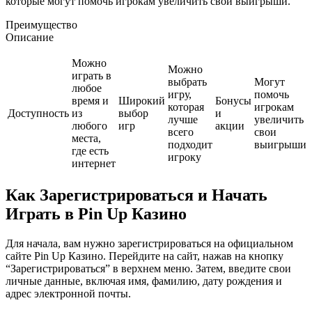
которые могут помочь игрокам увеличить свои выигрыши.
Преимущество
Описание
Можно
Можно
играть в
выбрать
Могут
любое
игру,
помочь
время и
Широкий
Бонусы
которая
игрокам
Доступность
из
выбор
и
лучше
увеличить
любого
игр
акции
всего
свои
места,
подходит
выигрыши
где есть
игроку
интернет
Как Зарегистрироваться и Начать
Играть в Pin Up Казино
Для начала, вам нужно зарегистрироваться на официальном
сайте Pin Up Казино. Перейдите на сайт, нажав на кнопку
“Зарегистрироваться” в верхнем меню. Затем, введите свои
личные данные, включая имя, фамилию, дату рождения и
адрес электронной почты.