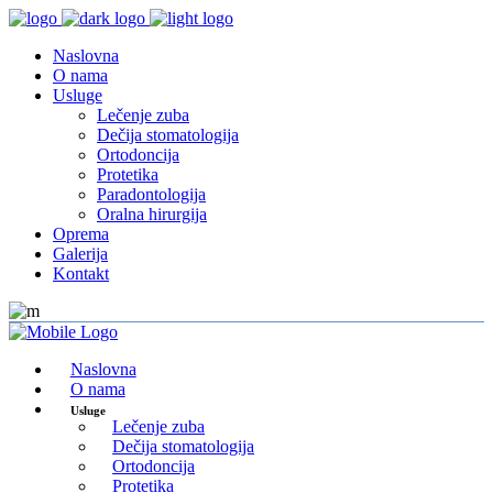
Naslovna
O nama
Usluge
Lečenje zuba
Dečija stomatologija
Ortodoncija
Protetika
Paradontologija
Oralna hirurgija
Oprema
Galerija
Kontakt
Naslovna
O nama
Usluge
Lečenje zuba
Dečija stomatologija
Ortodoncija
Protetika