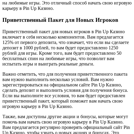
на любимые игры. Это отличный способ начать свою игровую
карьеру в Pin Up Казино.
Приветственный Пакет для Новых Игроков
Приветственный пакет для новых игроков в Pin Up Казино
включает в себя несколько компонентов. Вам предлагается
125% от первого депозита, что означает, что если вы сделаете
депозит в 1000 рублей, то вам будет предоставлено 1250
рублей для игры. Кроме того, вам будет предоставлено 50
бесплатных спин на любимые игры, что позволит вам
испытать игры и выиграть реальные деньги.
Важно отметить, что для получения приветственного пакета
вам нужно выполнить несколько условий. Вам нужно
зарегистрироваться на официальном сайте Pin Up Казино,
сделать депозит и выполнить условия для получения бонуса.
Если вы выполните все условия, то вам будет предоставлен
приветственный пакет, который поможет вам начать свою
игровую карьеру в Pin Up Казино.
Также, вам доступны другие акции и бонусы, которые могут
помочь вам начать свою игровую карьеру в Pin Up Казино.
Вам предлагается регулярно проверять официальный сайт Pin
Up Казино, чтобы узнать о новых акциях и бонусах. Это