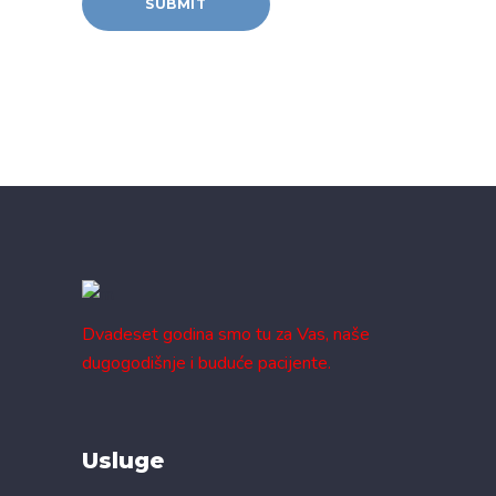
Dvadeset godina smo tu za Vas, naše
dugogodišnje i buduće pacijente.
Usluge