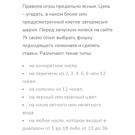
Правила игры предельно ясные. Цель
– угадать, в каком блоке или
предусмотренной клетке затормозит
шарик. Перед запуском колеса на сайте
7k casino стоит выбрать фишку
подходящего номинала и сделать
ставки. Различают такие типы:
на конкретное число;
на перечень из 2, 3, 4, 5, 6 или 12
чисел;
на колонку из 12 чисел;
на черный или красный цвет;
на числа четного или нечетного
вида;
на любое число, которое входит в
диапазон от 1 до 18 либо от 19 до 36.