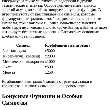
кибер-акул, а также мистические водоросли и другие
тематические элементы. Особое значение имеет символ
золотой акулы, который активирует бонусные функции. В
игре присутствуют как стандартные символы, которые
формируют выигрышные комбинации, так и специальные
символы, такие как Wild и Scatter. Wild-символ заменяет
любые другие символы в слоте, кроме Scatter, а Scatter-символ
активирует бесплатные вращения. Рассмотрим основные
комбинации выигрышей:
Символ
Коэффициент выигрыша
Золотая акула
x5000
Кибер-акула (красная)
x2000
Мистические водоросли
x1000
Скат
x500
Медуза
x250
Комбинации выигрышей зависят от размера ставки и
количества выпавших символов на игровом поле.
Бонусные Функции и Особые
Символы