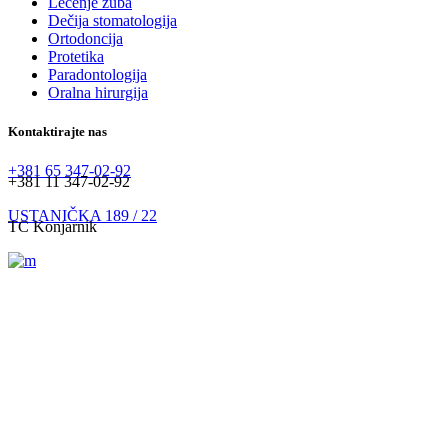
Lečenje zuba
Dečija stomatologija
Ortodoncija
Protetika
Paradontologija
Oralna hirurgija
Kontaktirajte nas
+381 65 347-02-92
+381 11 347-02-92
USTANIČKA 189 / 22
TC Konjarnik