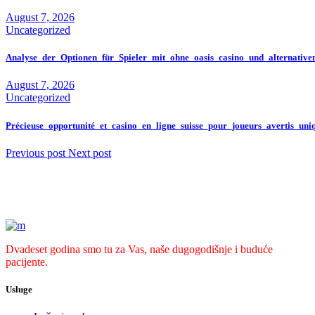
August 7, 2026
Uncategorized
Analyse_der_Optionen_für_Spieler_mit_ohne_oasis_casino_und_alternativ
August 7, 2026
Uncategorized
Précieuse_opportunité_et_casino_en_ligne_suisse_pour_joueurs_avertis_un
Previous post
Next post
Dvadeset godina smo tu za Vas, naše dugogodišnje i buduće
pacijente.
Usluge