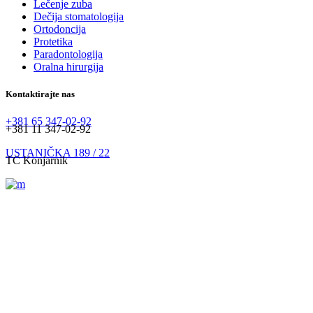
Lečenje zuba
Dečija stomatologija
Ortodoncija
Protetika
Paradontologija
Oralna hirurgija
Kontaktirajte nas
+381 65 347-02-92
+381 11 347-02-92
USTANIČKA 189 / 22
TC Konjarnik