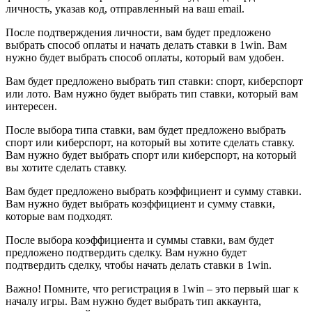
личность, указав код, отправленный на ваш email.
После подтверждения личности, вам будет предложено
выбрать способ оплаты и начать делать ставки в 1win. Вам
нужно будет выбрать способ оплаты, который вам удобен.
Вам будет предложено выбрать тип ставки: спорт, киберспорт
или лото. Вам нужно будет выбрать тип ставки, который вам
интересен.
После выбора типа ставки, вам будет предложено выбрать
спорт или киберспорт, на который вы хотите сделать ставку.
Вам нужно будет выбрать спорт или киберспорт, на который
вы хотите сделать ставку.
Вам будет предложено выбрать коэффициент и сумму ставки.
Вам нужно будет выбрать коэффициент и сумму ставки,
которые вам подходят.
После выбора коэффициента и суммы ставки, вам будет
предложено подтвердить сделку. Вам нужно будет
подтвердить сделку, чтобы начать делать ставки в 1win.
Важно! Помните, что регистрация в 1win – это первый шаг к
началу игры. Вам нужно будет выбрать тип аккаунта,