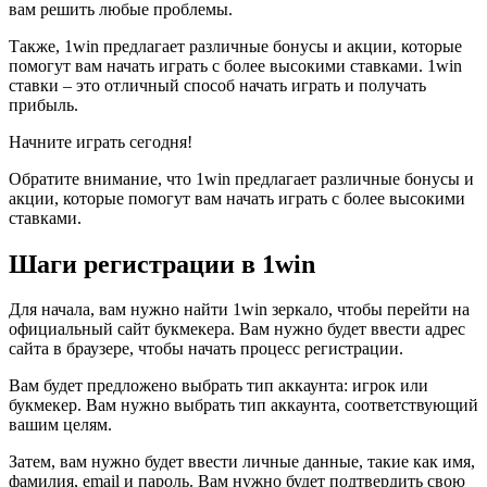
вам решить любые проблемы.
Также, 1win предлагает различные бонусы и акции, которые
помогут вам начать играть с более высокими ставками. 1win
ставки – это отличный способ начать играть и получать
прибыль.
Начните играть сегодня!
Обратите внимание, что 1win предлагает различные бонусы и
акции, которые помогут вам начать играть с более высокими
ставками.
Шаги регистрации в 1win
Для начала, вам нужно найти 1win зеркало, чтобы перейти на
официальный сайт букмекера. Вам нужно будет ввести адрес
сайта в браузере, чтобы начать процесс регистрации.
Вам будет предложено выбрать тип аккаунта: игрок или
букмекер. Вам нужно выбрать тип аккаунта, соответствующий
вашим целям.
Затем, вам нужно будет ввести личные данные, такие как имя,
фамилия, email и пароль. Вам нужно будет подтвердить свою