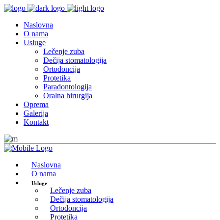
Naslovna
O nama
Usluge
Lečenje zuba
Dečija stomatologija
Ortodoncija
Protetika
Paradontologija
Oralna hirurgija
Oprema
Galerija
Kontakt
Naslovna
O nama
Usluge
Lečenje zuba
Dečija stomatologija
Ortodoncija
Protetika