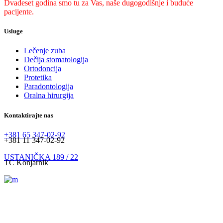
Dvadeset godina smo tu za Vas, naše dugogodišnje i buduće
pacijente.
Usluge
Lečenje zuba
Dečija stomatologija
Ortodoncija
Protetika
Paradontologija
Oralna hirurgija
Kontaktirajte nas
+381 65 347-02-92
+381 11 347-02-92
USTANIČKA 189 / 22
TC Konjarnik