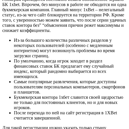
БК 1xbet. Впрочем, без минусов в работе не обходится ни одна
букмекерская компания. Главный минус 1xBet – нелегальный
статус, из-за чего сайт блокируется на территории РФ. Кроме
того, с уверенностью можем заявить, что после серии удачных
ставок контора без” “объяснения причин режет максимумы и
снижает коэффициенты.
Из-за большого количества различных разделов у
некоторых пользователей (особенно с медленным
интернетом) могут возникнуть проблемы во время
загрузки страниц.
По умолчанию, когда игрок заходит в раздел
финансовых ставок БК предлагает ему случайный
индекс, который рандомно выбирается из всех
имеющихся.
Самые популярные развлечения, которые доступны
пользователям персональных компьютеров, смартфонов
и планшетов.
Букмекерская контора 1хбет славится своей щедростью
не только для постоянных клиентов, но и для новых
игроков.
После перехода по ней на сайт регистрация в 1XBet
считается завершенной.
Для такой регистрации нужно указать только страну