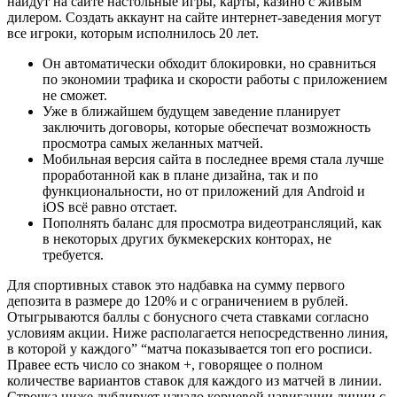
найдут на сайте настольные игры, карты, казино с живым
дилером. Создать аккаунт на сайте интернет-заведения могут
все игроки, которым исполнилось 20 лет.
Он автоматически обходит блокировки, но сравниться
по экономии трафика и скорости работы с приложением
не сможет.
Уже в ближайшем будущем заведение планирует
заключить договоры, которые обеспечат возможность
просмотра самых желанных матчей.
Мобильная версия сайта в последнее время стала лучше
проработанной как в плане дизайна, так и по
функциональности, но от приложений для Android и
iOS всё равно отстает.
Пополнять баланс для просмотра видеотрансляций, как
в некоторых других букмекерских конторах, не
требуется.
Для спортивных ставок это надбавка на сумму первого
депозита в размере до 120% и с ограничением в рублей.
Отыгрываются баллы с бонусного счета ставками согласно
условиям акции. Ниже располагается непосредственно линия,
в которой у каждого” “матча показывается топ его росписи.
Правее есть число со знаком +, говорящее о полном
количестве вариантов ставок для каждого из матчей в линии.
Строчка ниже дублирует начало корневой навигации линии с