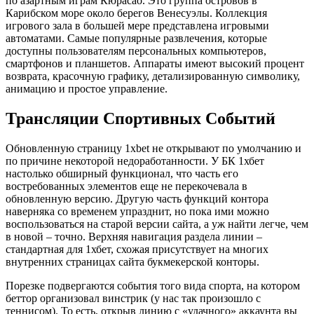
по азартным играм Кюрасао. Это группа островов в
Карибском море около берегов Венесуэлы. Коллекция
игрового зала в большей мере представлена игровыми
автоматами. Самые популярные развлечения, которые
доступны пользователям персональных компьютеров,
смартфонов и планшетов. Аппараты имеют высокий процент
возврата, красочную графику, детализированную символику,
анимацию и простое управление.
Трансляции Спортивных Событий
Обновленную страницу 1xbet не открывают по умолчанию и
по причине некоторой недоработанности. У БК 1хбет
настолько обширный функционал, что часть его
востребованных элементов еще не перекочевала в
обновленную версию. Другую часть функций контора
наверняка со временем упразднит, но пока ими можно
воспользоваться на старой версии сайта, а уж найти легче, чем
в новой – точно. Верхняя навигация раздела линии –
стандартная для 1хбет, схожая присутствует на многих
внутренних страницах сайта букмекерской конторы.
Порезке подвергаются события того вида спорта, на котором
беттор организовал винстрик (у нас так произошло с
теннисом). То есть, открыв линию с «удачного» аккаунта вы