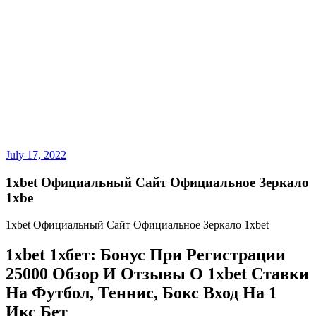
July 17, 2022
1xbet Официальный Сайт Официальное Зеркало
1xbe
1xbet Официальный Сайт Официальное Зеркало 1xbet
1xbet 1хбет: Бонус При Регистрации
25000 Обзор И Отзывы О 1xbet Ставки
На Футбол, Теннис, Бокс Вход На 1
Икс Бет