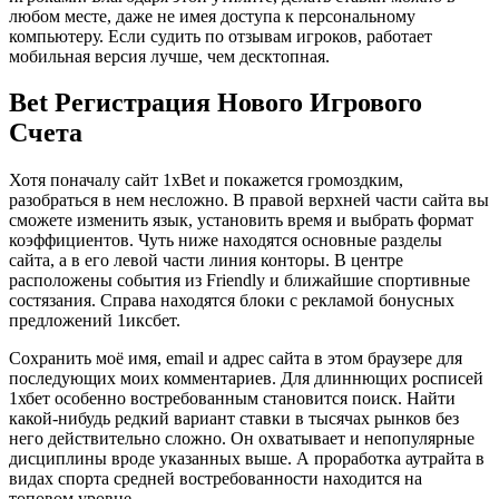
любом месте, даже не имея доступа к персональному
компьютеру. Если судить по отзывам игроков, работает
мобильная версия лучше, чем десктопная.
Bet Регистрация Нового Игрового
Счета
Хотя поначалу сайт 1xBet и покажется громоздким,
разобраться в нем несложно. В правой верхней части сайта вы
сможете изменить язык, установить время и выбрать формат
коэффициентов. Чуть ниже находятся основные разделы
сайта, а в его левой части линия конторы. В центре
расположены события из Friendly и ближайшие спортивные
состязания. Справа находятся блоки с рекламой бонусных
предложений 1иксбет.
Сохранить моё имя, email и адрес сайта в этом браузере для
последующих моих комментариев. Для длиннющих росписей
1хбет особенно востребованным становится поиск. Найти
какой-нибудь редкий вариант ставки в тысячах рынков без
него действительно сложно. Он охватывает и непопулярные
дисциплины вроде указанных выше. А проработка аутрайта в
видах спорта средней востребованности находится на
топовом уровне.