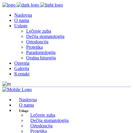
Naslovna
O nama
Usluge
Lečenje zuba
Dečija stomatologija
Ortodoncija
Protetika
Paradontologija
Oralna hirurgija
Oprema
Galerija
Kontakt
Naslovna
O nama
Usluge
Lečenje zuba
Dečija stomatologija
Ortodoncija
Protetika