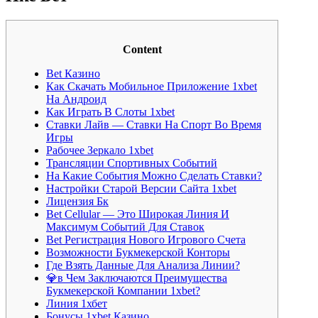
Content
Bet Казино
Как Скачать Мобильное Приложение 1xbet
На Андроид
Как Играть В Слоты 1xbet
Ставки Лайв — Ставки На Спорт Во Время
Игры
Рабочее Зеркало 1xbet
Трансляции Спортивных Событий
На Какие События Можно Сделать Ставки?
Настройки Старой Версии Сайта 1xbet
Лицензия Бк
Bet Cellular — Это Широкая Линия И
Максимум Событий Для Ставок
Bet Регистрация Нового Игрового Счета
Возможности Букмекерской Конторы
Где Взять Данные Для Анализа Линии?
💎в Чем Заключаются Преимущества
Букмекерской Компании 1xbet?
Линия 1хбет
Бонусы 1xbet Казино