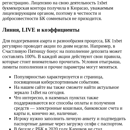
регистрацию. Лицензию на свою деятельность 1xbet
букмекерская контора получила в Кюрасао, уважаемым
лицензирующим органом, поэтому в честности и
добросовестности БК сомневаться не приходится.
Линия, LIVE и коэффициенты
Для подогревания азарта и разнообразия процесса, БК 1xbet
регулярно проводит акции по дням недели. Например, в
Счастливую Пятницу бонус на пополнение депозита может
составлять 100%. В каждой акции действуют свои правила,
которые стоит внимательно прочитать. Условия отыгрыша,
лимиты пополнения и прочие параметры могут меняться.
Популярностью характеризуется и страница,
посвященная киберспортивным событиям.
На нашем сайте вы также сможете найти актуальное
зеркало 1xBet на сегодня.
Что интересно, в наземных пунктах также
поддерживаются все способы оплаты и получения
средств — электронные кошельки, банковские счета и
карты и, конечно же, наличные.
Игроку нужно заполнить личную анкету и подтвердить
паспортные данные через загрузку селфи с паспортом.
В беседе с РБК в 2020 году Каршков не стал