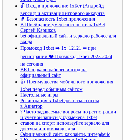
🔓 Вход в приложение 1хБет (Андройд
версия) и активация игрового аккаунта
👮 Безопасность 1xbet приложения
В Швейцарии умер сооснователь 1xBet
Сергей Каршков
bet официальный сайт и зеркало рабочее для
входа
Промокод 1xbet ➡️ 1x_12121 ⬅️ при
регистрации ❤️ Промокод 1хбет 2023-2024
на сегодня
BET зеркало рабочее и вход на
официальный сайт
👍 Преимущества мобильного приложения
1xbet перед обычным сайтом
Настольные игры
Регистрация в 1xbet для начала игры
в Авиатор
? Часто задаваемые вопросы по регистрации
и учетной записи у букмекера 1xbet
ставок на спорт: используйте зеркало для
доступа и промокоды для
Официальный сайт: как зайти, интерфейс
? Куда вводить промокод 1xBet при