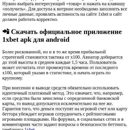
Нужно выбрать интересующий «товар» и нажать на клавишу
«получить». Для доступа к витрине необходимо заполнить все
личные данные, проявлять активность на сайте 1xbet и сайт
должен работать корректно.
📲 Скачать официальное приложение
1xbet apk для android
Более рискованной, но и в то же время прибыльной
стратегией становится тактика от х100. Авиатор добирается
до этой высоты в среднем каждые 1,5 часа. Пользователь
может отсчитать этот промежуток времени от последнего
х100, который указан в статистике, и начать играть по
крупному.
При внесении и выводе средств обязательно использовать
идентичный платежный метод. Это означает, что, например,
если средства были зачислены с определенной банковской
карты, то вывод допускается исключительно на нее же.
Гарантия того, что деньги поступят на игровой счет или карту
беттора убеждает игроков сотрудничать с рейтинговыми
игровыми площадками. На форумах, в социальных сетях и в
комментариях часто задают вопросы о безопасности беттинга,
гемблинга
1xbet
.