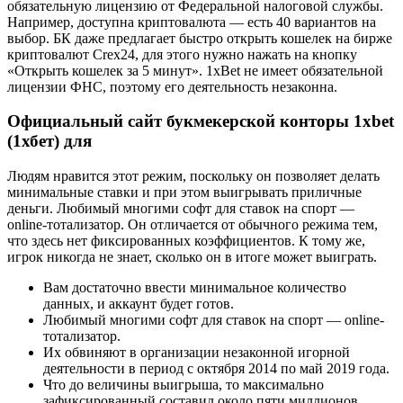
обязательную лицензию от Федеральной налоговой службы.
Например, доступна криптовалюта — есть 40 вариантов на
выбор. БК даже предлагает быстро открыть кошелек на бирже
криптовалют Crex24, для этого нужно нажать на кнопку
«Открыть кошелек за 5 минут». 1xBet не имеет обязательной
лицензии ФНС, поэтому его деятельность незаконна.
Официальный сайт букмекерской конторы 1xbet
(1хбет) для
Людям нравится этот режим, поскольку он позволяет делать
минимальные ставки и при этом выигрывать приличные
деньги. Любимый многими софт для ставок на спорт —
online-тотализатор. Он отличается от обычного режима тем,
что здесь нет фиксированных коэффициентов. К тому же,
игрок никогда не знает, сколько он в итоге может выиграть.
Вам достаточно ввести минимальное количество
данных, и аккаунт будет готов.
Любимый многими софт для ставок на спорт — online-
тотализатор.
Их обвиняют в организации незаконной игорной
деятельности в период с октября 2014 по май 2019 года.
Что до величины выигрыша, то максимально
зафиксированный составил около пяти миллионов