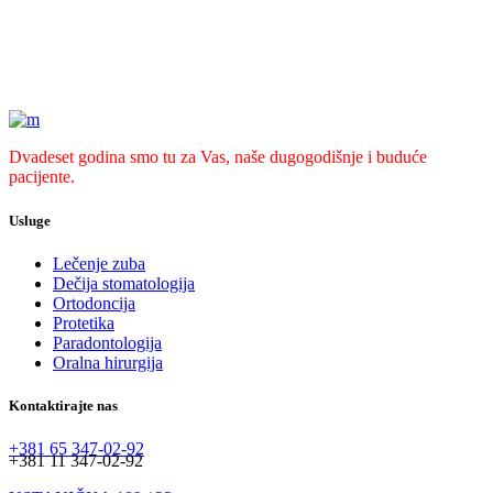
Dvadeset godina smo tu za Vas, naše dugogodišnje i buduće
pacijente.
Usluge
Lečenje zuba
Dečija stomatologija
Ortodoncija
Protetika
Paradontologija
Oralna hirurgija
Kontaktirajte nas
+381 65 347-02-92
+381 11 347-02-92