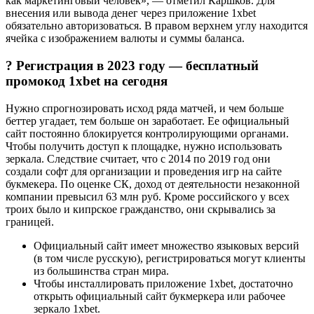
как маркетинговый человек», — отметил Каршков. Для
внесения или вывода денег через приложение 1xbet
обязательно авторизоваться. В правом верхнем углу находится
ячейка с изображением валюты и суммы баланса.
? Регистрация в 2023 году — бесплатный
промокод 1xbet на сегодня
Нужно спрогнозировать исход ряда матчей, и чем больше
беттер угадает, тем больше он заработает. Ее официальный
сайт постоянно блокируется контролирующими органами.
Чтобы получить доступ к площадке, нужно использовать
зеркала. Следствие считает, что с 2014 по 2019 год они
создали софт для организации и проведения игр на сайте
букмекера. По оценке СК, доход от деятельности незаконной
компании превысил 63 млн руб. Кроме российского у всех
троих было и кипрское гражданство, они скрывались за
границей.
Официальный сайт имеет множество языковых версий
(в том числе русскую), регистрироваться могут клиенты
из большинства стран мира.
Чтобы инсталлировать приложение 1xbet, достаточно
открыть официальный сайт букмеркера или рабочее
зеркало 1xbet.