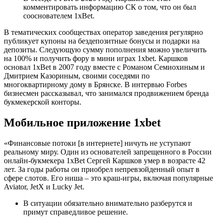
комментировать информацию СК о том, что он был
сооснователем 1xBet.
В тематических сообществах оператор заведения регулярно
публикует купоны на бездепозитные бонусы и подарки на
депозиты. Следующую сумму пополнения можно увеличить
на 100% и получить фору в мини играх 1xbet. Каршков
основал 1xBet в 2007 году вместе с Романом Семиохиным и
Дмитрием Казориным, своими соседями по
многоквартирному дому в Брянске. В интервью Forbes
бизнесмен рассказывал, что занимался продвижением бренда
букмекерской конторы.
Мобильное приложение 1xbet
«Финансовые потоки [в интернете] ничуть не уступают
реальному миру. Один из основателей запрещенного в России
онлайн-букмекера 1xBet Сергей Каршков умер в возрасте 42
лет. За годы работы он приобрел непревзойденный опыт в
сфере слотов. Его ниша – это краш-игры, включая популярные
Aviator, JetX и Lucky Jet.
В ситуации обязательно внимательно разберутся и
примут справедливое решение.