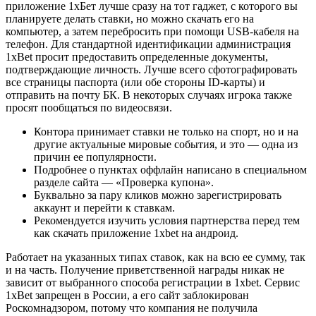
приложение 1xБет лучше сразу на тот гаджет, с которого вы
планируете делать ставки, но можно скачать его на
компьютер, а затем перебросить при помощи USB-кабеля на
телефон. Для стандартной идентификации администрация
1xBet просит предоставить определенные документы,
подтверждающие личность. Лучше всего сфотографировать
все страницы паспорта (или обе стороны ID-карты) и
отправить на почту БК. В некоторых случаях игрока также
просят пообщаться по видеосвязи.
Контора принимает ставки не только на спорт, но и на
другие актуальные мировые события, и это — одна из
причин ее популярности.
Подробнее о пунктах оффлайн написано в специальном
разделе сайта — «Проверка купона».
Буквально за пару кликов можно зарегистрировать
аккаунт и перейти к ставкам.
Рекомендуется изучить условия партнерства перед тем
как скачать приложение 1xbet на андроид.
Работает на указанных типах ставок, как на всю ее сумму, так
и на часть. Получение приветственной награды никак не
зависит от выбранного способа регистрации в 1xbet. Сервис
1xBet запрещен в России, а его сайт заблокирован
Роскомнадзором, потому что компания не получила