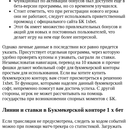
Функционал по активации бонусов был доступен еще в
бета-версии программы, но со временем улучшился.
Стоит отметить, что при регистрации нового игрока
они не работают, следует использовать приветственный
промокод с официального сайта БК 1xbet.
Этот бк имеет множество привлекательных бонусов и
акций для новых и постоянных пользователей, что
делает игру на нем еще более интересной.
Однако личные данные в последствии все равно придется
указать. Присутствует отдельная программа, через которую
удобно проверять купоны и узнавать, сыграли ли ставки.
Незамысловатая навигация, перевод на 10 языков и прочие
фишки делают мобильный софт для букмекерской конторы
простым для использования. Если вы хотите купить
букмекерскую контору, вам стоит присмотреться к решению
1xbet. Те функции, которыми наделен данный букмекерский
софт, непременно помогут вам достичь успеха. С другой
стороны, игрок не может рассчитывать на помощь
государства при возникновении спорных моментов с БК.
Линии и ставки в Букмекерской конторе 1 х бет
Если трансляция не предусмотрена, следить за ходом событий
можно при помощи матч-трекера со статистикой. Загружать