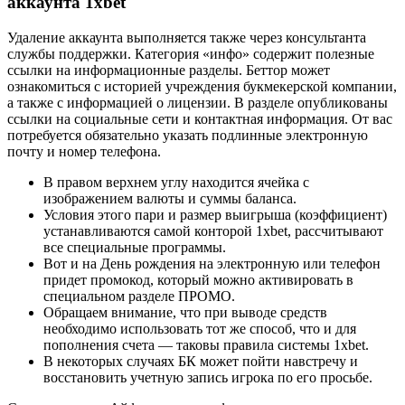
аккаунта 1xbet
Удаление аккаунта выполняется также через консультанта
службы поддержки. Категория «инфо» содержит полезные
ссылки на информационные разделы. Беттор может
ознакомиться с историей учреждения букмекерской компании,
а также с информацией о лицензии. В разделе опубликованы
ссылки на социальные сети и контактная информация. От вас
потребуется обязательно указать подлинные электронную
почту и номер телефона.
В правом верхнем углу находится ячейка с
изображением валюты и суммы баланса.
Условия этого пари и размер выигрыша (коэффициент)
устанавливаются самой конторой 1xbet, рассчитывают
все специальные программы.
Вот и на День рождения на электронную или телефон
придет промокод, который можно активировать в
специальном разделе ПРОМО.
Обращаем внимание, что при выводе средств
необходимо использовать тот же способ, что и для
пополнения счета — таковы правила системы 1xbet.
В некоторых случаях БК может пойти навстречу и
восстановить учетную запись игрока по его просьбе.