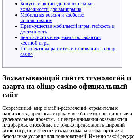
Бонусы и акции: дополнительные
возможности для выигрыша
Мобильная версия и удобство
использования
Преимущества мобильной игры: гибкость и
доступность
Безопасность и надежность: гарантия
честной игры
Перспективы развития и инновации в olimp
casino
Захватывающий синтез технологий и
азарта на olimp casino официальный
сайт
Современный мир онлайн-развлечений стремительно
развивается, предлагая игрокам все более инновационные и
увлекательные проекты. В центре внимания оказываются
платформы, способные не только предоставить широкий
выбор игр, но и обеспечить максимально комфортные и
безопасные условия для пользователей. Именно такой ресурс