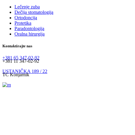
Lečenje zuba
Dečija stomatologija
Ortodoncija
Protetika
Paradontologija
Oralna hirurgija
Kontaktirajte nas
+381 65 347-02-92
+381 11 347-02-92
USTANIČKA 189 / 22
TC Konjarnik