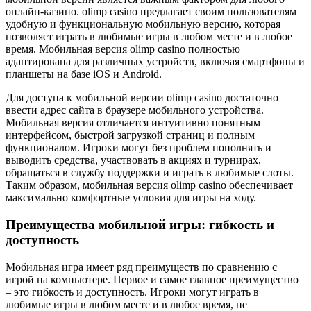
онлайн-казино. olimp casino предлагает своим пользователям
удобную и функциональную мобильную версию, которая
позволяет играть в любимые игры в любом месте и в любое
время. Мобильная версия olimp casino полностью
адаптирована для различных устройств, включая смартфоны и
планшеты на базе iOS и Android.
Для доступа к мобильной версии olimp casino достаточно
ввести адрес сайта в браузере мобильного устройства.
Мобильная версия отличается интуитивно понятным
интерфейсом, быстрой загрузкой страниц и полным
функционалом. Игроки могут без проблем пополнять и
выводить средства, участвовать в акциях и турнирах,
обращаться в службу поддержки и играть в любимые слоты.
Таким образом, мобильная версия olimp casino обеспечивает
максимально комфортные условия для игры на ходу.
Преимущества мобильной игры: гибкость и
доступность
Мобильная игра имеет ряд преимуществ по сравнению с
игрой на компьютере. Первое и самое главное преимущество
– это гибкость и доступность. Игроки могут играть в
любимые игры в любом месте и в любое время, не