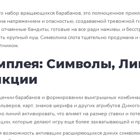
росто набор вращающихся барабанов, это полноценное при
ана напряжением и опасностью, создаваемой тревожной 
 отчаянные бандиты, готовые на все ради наживы, и бесс
ать крупный куш. Символика слота тщательно продумана и
тником.
мплея: Символы, Ли
нкции
ращении барабанов и формировании выигрышных комбинаци
ьверов, карт, знаков шерифа и других атрибутов Дикого
ко линий активировать, что влияет на размер ставки и п
ции, которые делают игру еще более захватывающей и п
я возможность активации расширяющихся диких символов