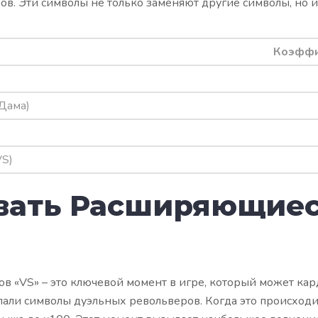
в. Эти символы не только заменяют другие символы, но 
Коэффи
 Дама)
VS)
вать Расширяющие
 «VS» – это ключевой момент в игре, который может кар
пали символы дуэльных револьверов. Когда это происходи