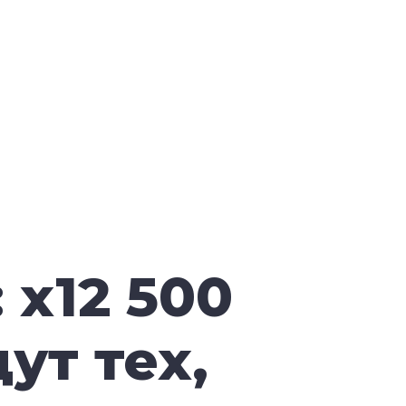
 x12 500
ут тех,