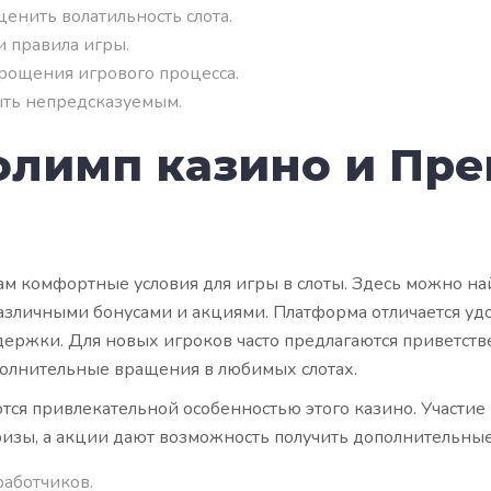
ценить волатильность слота.
и правила игры.
рощения игрового процесса.
быть непредсказуемым.
олимп казино и Пр
ам комфортные условия для игры в слоты. Здесь можно н
 различными бонусами и акциями. Платформа отличается 
держки. Для новых игроков часто предлагаются приветст
полнительные вращения в любимых слотах.
ся привлекательной особенностью этого казино. Участие 
ризы, а акции дают возможность получить дополнительные
аботчиков.