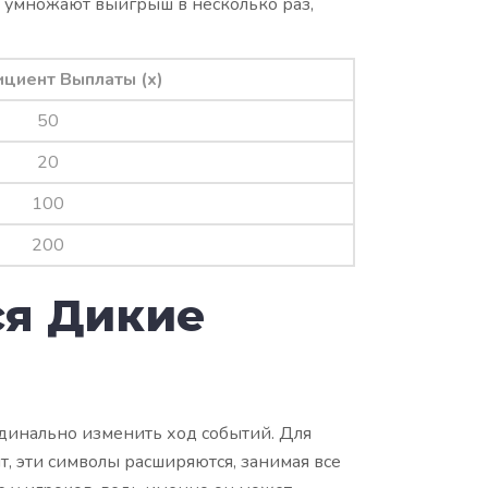
и умножают выигрыш в несколько раз,
циент Выплаты (x)
50
20
100
200
ся Дикие
динально изменить ход событий. Для
т, эти символы расширяются, занимая все