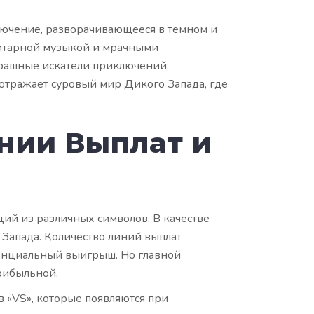
ключение, разворачивающееся в темном и
гитарной музыкой и мрачными
трашные искатели приключений,
 отражает суровый мир Дикого Запада, где
нии Выплат и
й из различных символов. В качестве
 Запада. Количество линий выплат
отенциальный выигрыш. Но главной
рибыльной.
 «VS», которые появляются при