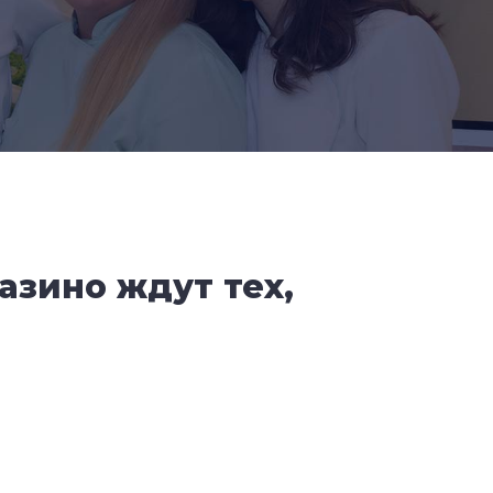
азино ждут тех,