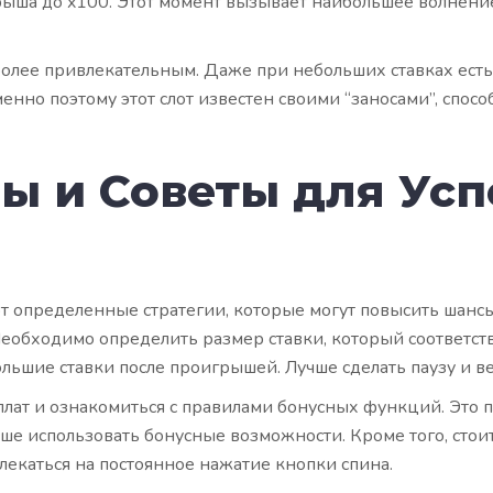
ыша до x100. Этот момент вызывает наибольшее волнение
более привлекательным. Даже при небольших ставках есть
но поэтому этот слот известен своими “заносами”, спос
ры и Советы для Ус
уют определенные стратегии, которые могут повысить шанс
Необходимо определить размер ставки, который соответс
большие ставки после проигрышей. Лучше сделать паузу и в
лат и ознакомиться с правилами бонусных функций. Это п
е использовать бонусные возможности. Кроме того, стои
лекаться на постоянное нажатие кнопки спина.