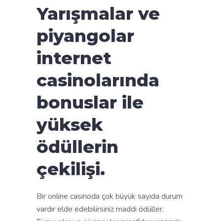
Yarışmalar ve
piyangolar
internet
casinolarında
bonuslar ile
yüksek
ödüllerin
çekilişi.
Bir online casinoda çok büyük sayıda durum
vardır elde edebilirsiniz maddi ödüller.