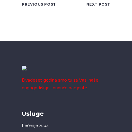
PREVIOUS POST
NEXT POST
Dvadeset godina smo tu za Vas, naše
dugogodišnje i buduće pacijente.
Usluge
Lečenje zuba