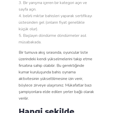
Bir yarışma içeren bir kategori açın ve
sayfa açın.
belirli miktar bahisleri yaparak sertifikayı
üstesinden gel (onların fiyat genellikle
küçük olur).
Başlayın döndürme döndürmeler asıl
müsabakada.
Bir turnuva akış sırasında, oyuncular liste
üzerindeki kendi yükselmelerini takip etme
fırsatına sahip olabilir. Bu gerektiğinde
kumar kuruluşunda bahis oynama
aktivitesinin yükseltilmesine izin verir,
böylece zirveye ulaşırsınız. Mükafatlar bazı
şampiyonlara elde edilen yerler bağlı olarak
verilir.
Hangi şekilde