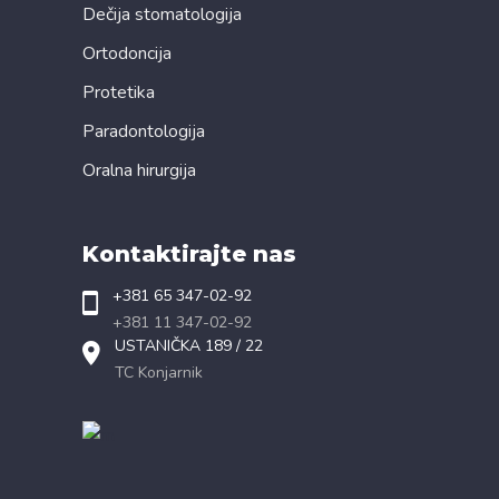
Dečija stomatologija
Ortodoncija
Protetika
Paradontologija
Oralna hirurgija
Kontaktirajte nas
+381 65 347-02-92
+381 11 347-02-92
USTANIČKA 189 / 22
TC Konjarnik