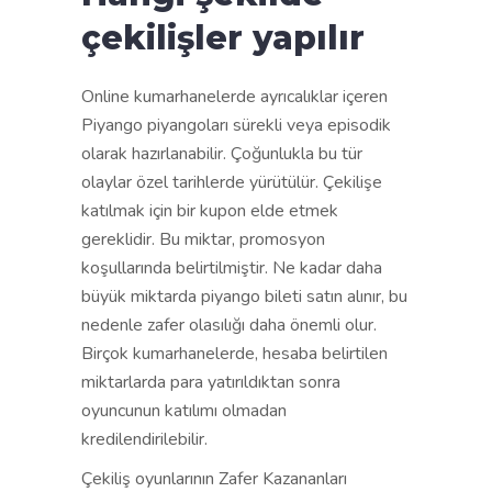
çekilişler yapılır
Online kumarhanelerde ayrıcalıklar içeren
Piyango piyangoları sürekli veya episodik
olarak hazırlanabilir. Çoğunlukla bu tür
olaylar özel tarihlerde yürütülür. Çekilişe
katılmak için bir kupon elde etmek
gereklidir. Bu miktar, promosyon
koşullarında belirtilmiştir. Ne kadar daha
büyük miktarda piyango bileti satın alınır, bu
nedenle zafer olasılığı daha önemli olur.
Birçok kumarhanelerde, hesaba belirtilen
miktarlarda para yatırıldıktan sonra
oyuncunun katılımı olmadan
kredilendirilebilir.
Çekiliş oyunlarının Zafer Kazananları