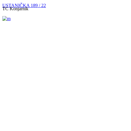
USTANIČKA 189 / 22
TC Konjarnik