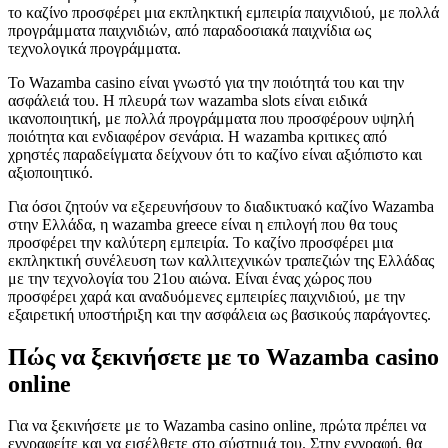
το καζίνο προσφέρει μια εκπληκτική εμπειρία παιχνιδιού, με πολλά
προγράμματα παιχνιδιών, από παραδοσιακά παιχνίδια ως
τεχνολογικά προγράμματα.
Το Wazamba casino είναι γνωστό για την ποιότητά του και την
ασφάλειά του. Η πλευρά των wazamba slots είναι ειδικά
ικανοποιητική, με πολλά προγράμματα που προσφέρουν υψηλή
ποιότητα και ενδιαφέρον σενάρια. Η wazamba κριτικες από
χρηστές παραδείγματα δείχνουν ότι το καζίνο είναι αξιόπιστο και
αξιοποιητικό.
Για όσοι ζητούν να εξερευνήσουν το διαδικτυακό καζίνο Wazamba
στην Ελλάδα, η wazamba greece είναι η επιλογή που θα τους
προσφέρει την καλύτερη εμπειρία. Το καζίνο προσφέρει μια
εκπληκτική συνέλευση των καλλιτεχνικών τραπεζιών της Ελλάδας
με την τεχνολογία του 21ου αιώνα. Είναι ένας χώρος που
προσφέρει χαρά και αναδυόμενες εμπειρίες παιχνιδιού, με την
εξαιρετική υποστήριξη και την ασφάλεια ως βασικούς παράγοντες.
Πώς να ξεκινήσετε με το Wazamba casino
online
Για να ξεκινήσετε με το Wazamba casino online, πρώτα πρέπει να
εγγραφείτε και να εισέλθετε στο σύστημά του. Στην εγγραφή, θα