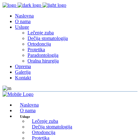
Naslovna
O nama
Usluge
Lečenje zuba
Dečija stomatologija
Ortodoncija
Protetika
Paradontologija
Oralna hirurgija
Oprema
Galerija
Kontakt
Naslovna
O nama
Usluge
Lečenje zuba
Dečija stomatologija
Ortodoncija
Protetika