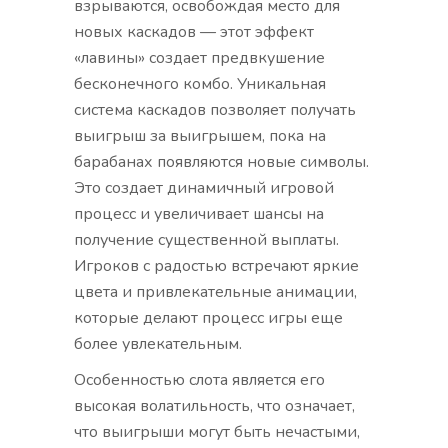
взрываются, освобождая место для
новых каскадов — этот эффект
«лавины» создает предвкушение
бесконечного комбо. Уникальная
система каскадов позволяет получать
выигрыш за выигрышем, пока на
барабанах появляются новые символы.
Это создает динамичный игровой
процесс и увеличивает шансы на
получение существенной выплаты.
Игроков с радостью встречают яркие
цвета и привлекательные анимации,
которые делают процесс игры еще
более увлекательным.
Особенностью слота является его
высокая волатильность, что означает,
что выигрыши могут быть нечастыми,