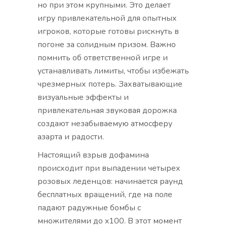
но при этом крупными. Это делает
игру привлекательной для опытных
игроков, которые готовы рискнуть в
погоне за солидным призом. Важно
помнить об ответственной игре и
устанавливать лимиты, чтобы избежать
чрезмерных потерь. Захватывающие
визуальные эффекты и
привлекательная звуковая дорожка
создают незабываемую атмосферу
азарта и радости.
Настоящий взрыв дофамина
происходит при выпадении четырех
розовых леденцов: начинается раунд
бесплатных вращений, где на поле
падают радужные бомбы с
множителями до x100. В этот момент