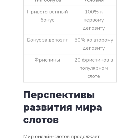
Тип бонуса
Условия
Приветственный
100% к
бонус
первому
депозиту
Бонус за депозит
50% ко второму
депозиту
Фриспины
20 фриспинов в
популярном
слоте
Перспективы
развития мира
слотов
Мир онлайн-слотов продолжает