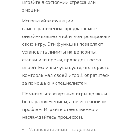
играйте в состоянии стресса или
эмоций.
Используйте функции
самоограничения, предлагаемые
онлайн-казино, чтобы контролировать
свою игру. Эти функции позволяют
установить лимиты на депозиты,
ставки или время, проведенное за
игрой. Если вы чувствуете, что теряете
контроль над своей игрой, обратитесь
за помощью к специалистам.
Помните, что азартные игры должны
быть развлечением, а не источником
проблем. Играйте ответственно и
наслаждайтесь процессом.
Установите лимит на депозит.