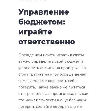
Управление
бюджетом:
играйте
ответственно
Прежде чем начать играть в слоты,
важно определить свой бюджет и
установить лимиты на проигрыш. Не
стоит тратить на игру больше денег,
чем вы можете позволить себе
потерять. Также важно не пытаться
отыграться после проигрыша, так как
это может привести к еще большим
потерям. Делайте перерывы и не