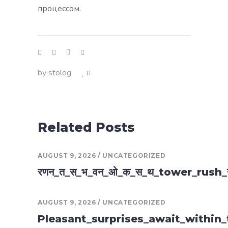
процессом.
by
stolog
0
Related Posts
AUGUST 9, 2026
UNCATEGORIZED
रणन_त_स_भ_वन_ओ_क_स_थ_tower_rush
AUGUST 9, 2026
UNCATEGORIZED
Pleasant_surprises_await_within