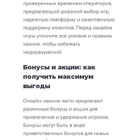
проверенных временем операторов,
предлагающий широкий выбор игр,
надежную платформу и качественную
поддержку клиентов. Перед началом
игры уточните все условия и правила
казино, чтобы избежать
недоразумений.
Бонусы и акции: как
получить максимум
выгоды
Онлайн-казино часто предлагают
различные бонусы и акции для
привлечения и удержания игроков.
Бонусы могут быть в виде
приветственных бонусов для новых