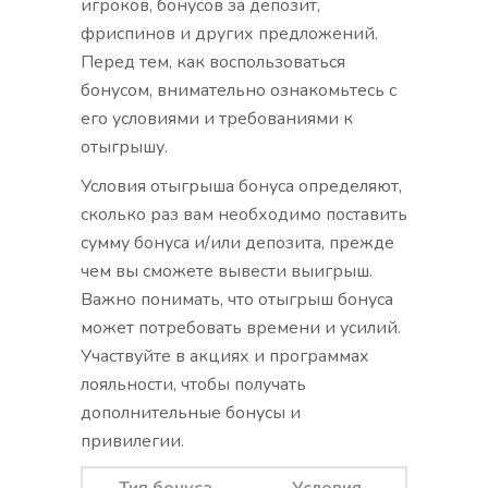
игроков, бонусов за депозит,
фриспинов и других предложений.
Перед тем, как воспользоваться
бонусом, внимательно ознакомьтесь с
его условиями и требованиями к
отыгрышу.
Условия отыгрыша бонуса определяют,
сколько раз вам необходимо поставить
сумму бонуса и/или депозита, прежде
чем вы сможете вывести выигрыш.
Важно понимать, что отыгрыш бонуса
может потребовать времени и усилий.
Участвуйте в акциях и программах
лояльности, чтобы получать
дополнительные бонусы и
привилегии.