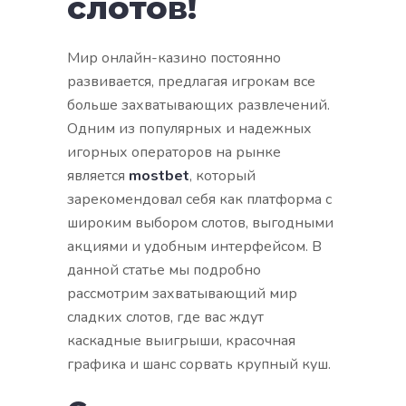
слотов!
Мир онлайн-казино постоянно
развивается, предлагая игрокам все
больше захватывающих развлечений.
Одним из популярных и надежных
игорных операторов на рынке
является
mostbet
, который
зарекомендовал себя как платформа с
широким выбором слотов, выгодными
акциями и удобным интерфейсом. В
данной статье мы подробно
рассмотрим захватывающий мир
сладких слотов, где вас ждут
каскадные выигрыши, красочная
графика и шанс сорвать крупный куш.