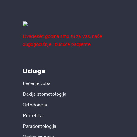
Dvadeset godina smo tu za Vas, naše
dugogodišnje i buduće pacijente.
Usluge
Lečenje zuba
Dečija stomatologija
Ortodoncija
Protetika
Paradontologija