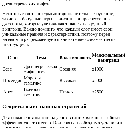
древнегреческих мифов.
Некоторые слоты предлагают дополнительные функции,
такие как бонусные игры, фри-спины и прогрессивные
джекпоты, которые увеличивают шансы на крупный
выигрыш. Важно помнить, что каждый слот имеет свои
уникальные правила и характеристики, поэтому перед
началом игры рекомендуется внимательно ознакомиться с
инструкцией.
Максимальный
Слот
Тема
Волатильность
выигрыш
Древнегреческая
Зевс
Средняя
x1000
мифология
Морская
Посейдон
Высокая
x5000
тематика
Военная
Арес
Низкая
x2500
тематика
Секреты выигрышных стратегий
Для повышения шансов на успех в слотах важно разработать
эффективную стратегию. Во-первых, необходимо установить
лимит на сумму, которую вы готовы потратить, и строго