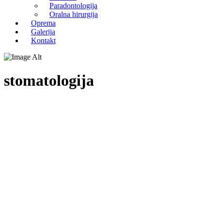
Paradontologija
Oralna hirurgija
Oprema
Galerija
Kontakt
stomatologija