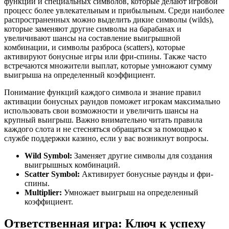
функций и специальных символов, которые делают игровой
процесс более увлекательным и прибыльным. Среди наиболее
распространенных можно выделить дикие символы (wilds),
которые заменяют другие символы на барабанах и
увеличивают шансы на составление выигрышной
комбинации, и символы разброса (scatters), которые
активируют бонусные игры или фри-спины. Также часто
встречаются множители выплат, которые умножают сумму
выигрыша на определенный коэффициент.
Понимание функций каждого символа и знание правил
активации бонусных раундов поможет игрокам максимально
использовать свои возможности и увеличить шансы на
крупный выигрыш. Важно внимательно читать правила
каждого слота и не стесняться обращаться за помощью к
службе поддержки казино, если у вас возникнут вопросы.
Wild Symbol:
Заменяет другие символы для создания
выигрышных комбинаций.
Scatter Symbol:
Активирует бонусные раунды и фри-
спины.
Multiplier:
Умножает выигрыш на определенный
коэффициент.
Ответственная игра: Ключ к успеху