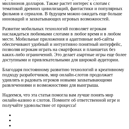
миллионов долларов. Также растет интерес к слотам с
тематикой древних цивилизаций, фантастики и популярных
фильмов и сериалов. В будущем можно ожидать еще больше
инноваций и захватывающих игровых возможностей.
Развитие мобильных технологий позволяет игрокам
наслаждаться любимыми слотами в любое время и в любом
месте. Мобильные приложения и адаптивные веб-сайты
обеспечивают удобный и интуитивно понятный интерфейс,
позволяя игрокам играть на смартфонах и планшетах без
каких-либо ограничений. Это делает азартные игры еще более
доступными и привлекательными для широкой аудитории.
Благодаря постоянному развитию технологий и креативному
подходу разработчиков, мир онлайн-слотов продолжает
удивлять и радовать игроков новыми захватывающими
развлечениями и возможностями для выигрыша.
Надеемся, что эта статья помогла вам лучше понять мир
онлайн-казино и слотов. Помните об ответственной игре и
получайте удовольствие от процесса!