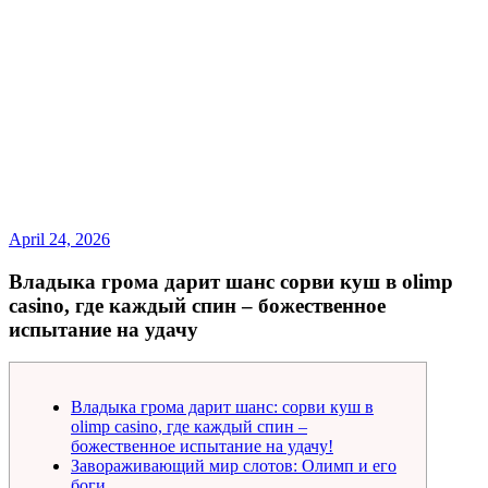
April 24, 2026
Владыка грома дарит шанс сорви куш в olimp
casino, где каждый спин – божественное
испытание на удачу
Владыка грома дарит шанс: сорви куш в
olimp casino, где каждый спин –
божественное испытание на удачу!
Завораживающий мир слотов: Олимп и его
боги