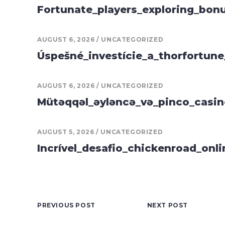
Fortunate_players_exploring_bon
AUGUST 6, 2026
UNCATEGORIZED
Úspešné_investície_a_thorfortune
AUGUST 6, 2026
UNCATEGORIZED
Mütəqqəl_əyləncə_və_pinco_casin
AUGUST 5, 2026
UNCATEGORIZED
Incrível_desafio_chickenroad_onli
PREVIOUS POST
NEXT POST