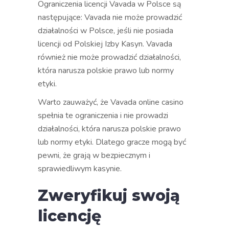
Ograniczenia licencji Vavada w Polsce są
następujące: Vavada nie może prowadzić
działalności w Polsce, jeśli nie posiada
licencji od Polskiej Izby Kasyn. Vavada
również nie może prowadzić działalności,
która narusza polskie prawo lub normy
etyki.
Warto zauważyć, że Vavada online casino
spełnia te ograniczenia i nie prowadzi
działalności, która narusza polskie prawo
lub normy etyki. Dlatego gracze mogą być
pewni, że grają w bezpiecznym i
sprawiedliwym kasynie.
Zweryfikuj swoją
licencję