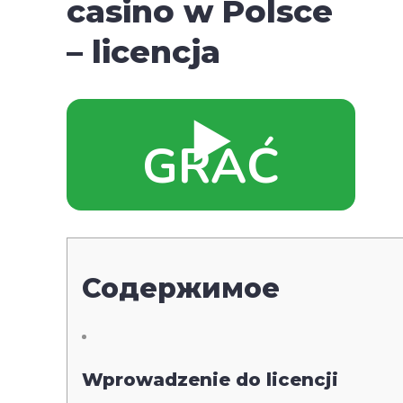
casino w Polsce
– licencja
▶️
GRAĆ
Содержимое
Wprowadzenie do licencji