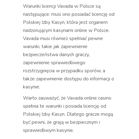
Warunki licencji Vavada w Polsce są
następujące: musi ono posiadać licencję od
Polskiej Izby Kasyn, która jest organem
nadzorującym kasynami online w Polsce.
Vavada musi również spełniać pewne
warunki, takie jak zapewnienie
bezpieczeństwa danych graczy,
zapewnienie sprawiedliwego
rozstrzygnięcia w przypadku sporów, a
także zapewnienie dostępu do informacji o
kasynie.
Warto zauważyć, że Vavada online casino
spełnia te warunki i posiada licencję od
Polskiej Izby Kasyn. Dlatego gracze mogą
być pewni, że grają w bezpiecznym i
sprawiedliwym kasynie.