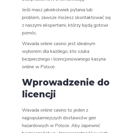
Jeśli masz jakiekolwiek pytania lub
problem, zawsze możesz skontaktować się
z naszymi ekspertami, którzy będą gotowi
pomóc.
Wavada online casino jest idealnym
wyborem dla każdego, kto szuka
bezpiecznego i licencjonowanego kasyna
online w Polsce.
Wprowadzenie do
licencji
Wavada online casino to jeden z
najpopularniejszych dostawców gier
hazardowych w Polsce. Aby zapewnić