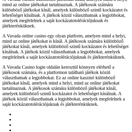
mind az online játékokat tartalmaznak. A játékosok számára
különböző játékokat kínál, amelyek különböző szintű kockázatot és
lehetőséget kínálnak. A játékok közül választhatnak a legjobbokat,
amelyek megfelelnek a saját kockázatotolérációjuknak és
játékterénküknek.
A Vavada online casino egy olyan platform, amelyen mind a helyi,
mind az online játékokat is kínál. A játékosok számára különböző
játékokat kínál, amelyek különböző szintű kockázatot és lehetőséget
kínálnak. A játékok közül választhatnak a legjobbokat, amelyek
megfelelnek a saját kockázatotolérációjuknak és játékterénküknek.
A Vavada Casino login oldalán keresztül könnyen elérhető a
játékosok számára, és a platformon található játékok közül
választhatnak a legjobbokat. Ez az online kaszinó különböző
játékokat kínál, amelyek mind a helyi, mind az online játékokat
tartalmaznak. A játékosok számára különböző játékokat kínál,
amelyek különböző szintű kockázatot és lehetőséget kínálnak. A
játékok közül választhatnak a legjobbokat, amelyek megfelelnek a
saját kockázatotolérációjuknak és játékterénküknek.