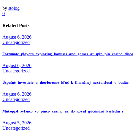
by
stolog
0
Related Posts
August 6, 2026
Uncategorized
Fortunate_players_exploring_bonuses_and_games_at_spin_pin_casino_disco
August 6, 2026
Uncategorized
Úspešné_investície_a_thorfortune_kľúč_k_finančnej_nezávislosti_v_budúc
August 6, 2026
Uncategorized
Mütəqqəl_əyləncə_və_pinco_casino_az_ilə_xəyal_gücünüzü_kəşfedin_s
August 5, 2026
Uncategorized