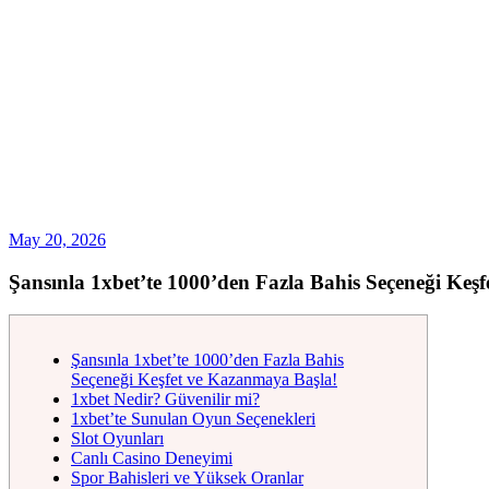
May 20, 2026
Şansınla 1xbet’te 1000’den Fazla Bahis Seçeneği Keş
Şansınla 1xbet’te 1000’den Fazla Bahis
Seçeneği Keşfet ve Kazanmaya Başla!
1xbet Nedir? Güvenilir mi?
1xbet’te Sunulan Oyun Seçenekleri
Slot Oyunları
Canlı Casino Deneyimi
Spor Bahisleri ve Yüksek Oranlar