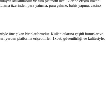
olayca kullanılabilir ve tüm platform özelliklerine erişim imkanı
uygulama üzerinden para yatırma, para çekme, bahis yapma, casino
yle öne çıkan bir platformdur. Kullanıcılarına çeşitli bonuslar ve
yerden platforma erişebilirler. 1xbet, güvenilirliği ve kalitesiyle,