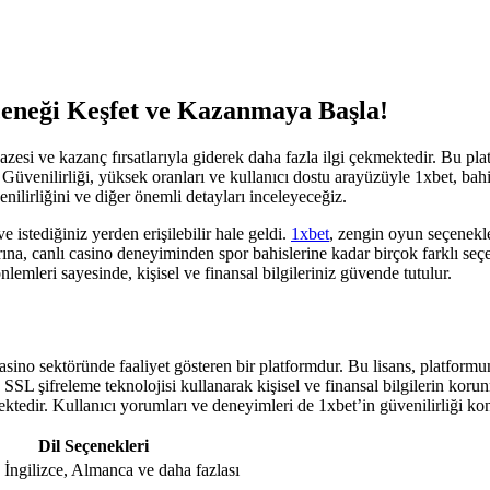
eçeneği Keşfet ve Kazanmaya Başla!
si ve kazanç fırsatlarıyla giderek daha fazla ilgi çekmektedir. Bu pla
Güvenilirliği, yüksek oranları ve kullanıcı dostu arayüzüyle 1xbet, bahi
nilirliğini ve diğer önemli detayları inceleyeceğiz.
 istediğiniz yerden erişilebilir hale geldi.
1xbet
, zengin oyun seçenekl
ına, canlı casino deneyiminden spor bahislerine kadar birçok farklı seçen
mleri sayesinde, kişisel ve finansal bilgileriniz güvende tutulur.
asino sektöründe faaliyet gösteren bir platformdur. Bu lisans, platformun
t, SSL şifreleme teknolojisi kullanarak kişisel ve finansal bilgilerin ko
inmektedir. Kullanıcı yorumları ve deneyimleri de 1xbet’in güvenilirliği 
Dil Seçenekleri
 İngilizce, Almanca ve daha fazlası