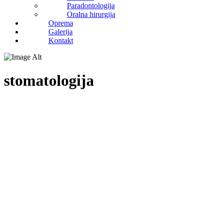
Paradontologija
Oralna hirurgija
Oprema
Galerija
Kontakt
stomatologija