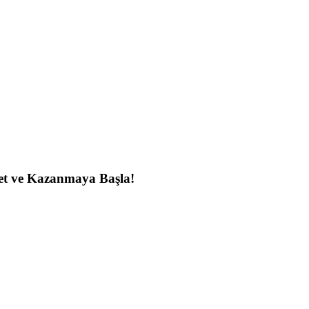
fet ve Kazanmaya Başla!