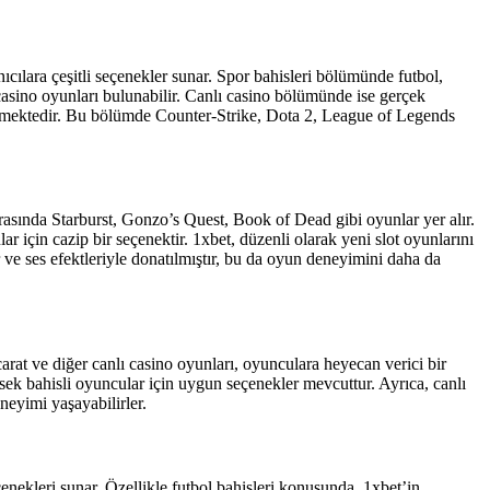
nıcılara çeşitli seçenekler sunar. Spor bahisleri bölümünde futbol,
k casino oyunları bulunabilir. Canlı casino bölümünde ise gerçek
leşmektedir. Bu bölümde Counter-Strike, Dota 2, League of Legends
 arasında Starburst, Gonzo’s Quest, Book of Dead gibi oyunlar yer alır.
için cazip bir seçenektir. 1xbet, düzenli olarak yeni slot oyunlarını
ve ses efektleriyle donatılmıştır, bu da oyun deneyimini daha da
arat ve diğer canlı casino oyunları, oyunculara heyecan verici bir
ek bahisli oyuncular için uygun seçenekler mevcuttur. Ayrıca, canlı
neyimi yaşayabilirler.
çenekleri sunar. Özellikle futbol bahisleri konusunda, 1xbet’in