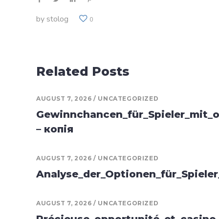
by
stolog
0
Related Posts
AUGUST 7, 2026
UNCATEGORIZED
Gewinnchancen_für_Spieler_mit_o
– копія
AUGUST 7, 2026
UNCATEGORIZED
Analyse_der_Optionen_für_Spiele
AUGUST 7, 2026
UNCATEGORIZED