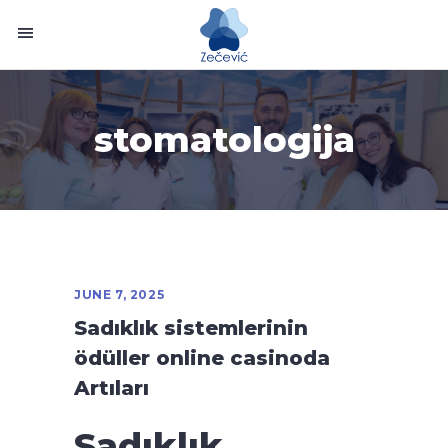
stomatologija
JUNE 7, 2025
Sadıklık sistemlerinin
ödüller online casinoda
Artıları
Sadıklık