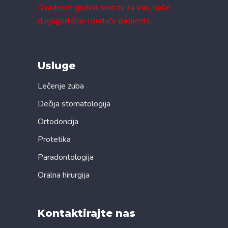
Dvadeset godina smo tu za Vas, naše
dugogodišnje i buduće pacijente.
Usluge
Lečenje zuba
Dečija stomatologija
Ortodoncija
Protetika
Paradontologija
Oralna hirurgija
Kontaktirajte nas