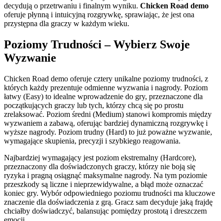
decydują o przetrwaniu i finalnym wyniku.
Chicken Road demo
oferuje płynną i intuicyjną rozgrywkę, sprawiając, że jest ona
przystępna dla graczy w każdym wieku.
Poziomy Trudności – Wybierz Swoje
Wyzwanie
Chicken Road demo oferuje cztery unikalne poziomy trudności, z
których każdy prezentuje odmienne wyzwania i nagrody. Poziom
łatwy (Easy) to idealne wprowadzenie do gry, przeznaczone dla
początkujących graczy lub tych, którzy chcą się po prostu
zrelaksować. Poziom średni (Medium) stanowi kompromis między
wyzwaniem a zabawą, oferując bardziej dynamiczną rozgrywkę i
wyższe nagrody. Poziom trudny (Hard) to już poważne wyzwanie,
wymagające skupienia, precyzji i szybkiego reagowania.
Najbardziej wymagający jest poziom ekstremalny (Hardcore),
przeznaczony dla doświadczonych graczy, którzy nie boją się
ryzyka i pragną osiągnąć maksymalne nagrody. Na tym poziomie
przeszkody są liczne i nieprzewidywalne, a błąd może oznaczać
koniec gry. Wybór odpowiedniego poziomu trudności ma kluczowe
znaczenie dla doświadczenia z grą. Gracz sam decyduje jaką frajdę
chciałby doświadczyć, balansując pomiędzy prostotą i dreszczem
emocji.