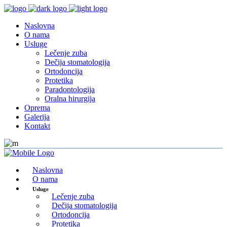
Naslovna
O nama
Usluge
Lečenje zuba
Dečija stomatologija
Ortodoncija
Protetika
Paradontologija
Oralna hirurgija
Oprema
Galerija
Kontakt
Naslovna
O nama
Usluge
Lečenje zuba
Dečija stomatologija
Ortodoncija
Protetika