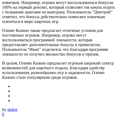
новичков. Например, игроки могут воспользоваться бонусом
100% на первый депозит, который позволяет им начать играть
с большими шансами на выигрыш. Пользователь “Дмитрий”
отметил, что бонусы действительно помогают новичкам
освоиться в мире азартных игр.
Олимп Казино также предлагает отличные условия для
постоянных игроков. Например, игроки могут
воспользоваться программой лояльности, которая
предоставляет дополнительные бонусы и привилегии.
Пользователь “Иван” поделился, что благодаря программе
лояльности он получил множество бонусов и призов.
В целом, Олимп Казино предлагает игрокам широкий спектр
возможностей для азартного отдыха. Благодаря удобству
использования, разнообразию игр и надежности, Олимп
Казино стало популярным среди игроков.
by
stolog
0