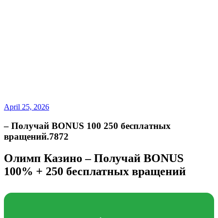
April 25, 2026
– Получай BONUS 100 250 бесплатных
вращений.7872
Олимп Казино – Получай BONUS
100% + 250 бесплатных вращений