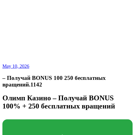
May 10, 2026
– Получай BONUS 100 250 бесплатных
вращений.1142
Олимп Казино – Получай BONUS
100% + 250 бесплатных вращений