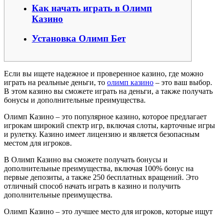
Как начать играть в Олимп
Казино
Установка Олимп Бет
Если вы ищете надежное и проверенное казино, где можно
играть на реальные деньги, то
олимп казино
– это ваш выбор.
В этом казино вы сможете играть на деньги, а также получать
бонусы и дополнительные преимущества.
Олимп Казино – это популярное казино, которое предлагает
игрокам широкий спектр игр, включая слоты, карточные игры
и рулетку. Казино имеет лицензию и является безопасным
местом для игроков.
В Олимп Казино вы сможете получать бонусы и
дополнительные преимущества, включая 100% бонус на
первые депозиты, а также 250 бесплатных вращений. Это
отличный способ начать играть в казино и получить
дополнительные преимущества.
Олимп Казино – это лучшее место для игроков, которые ищут