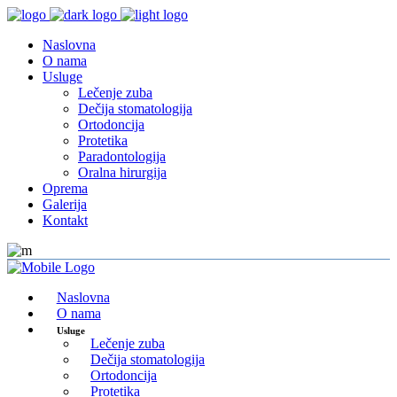
Naslovna
O nama
Usluge
Lečenje zuba
Dečija stomatologija
Ortodoncija
Protetika
Paradontologija
Oralna hirurgija
Oprema
Galerija
Kontakt
Naslovna
O nama
Usluge
Lečenje zuba
Dečija stomatologija
Ortodoncija
Protetika