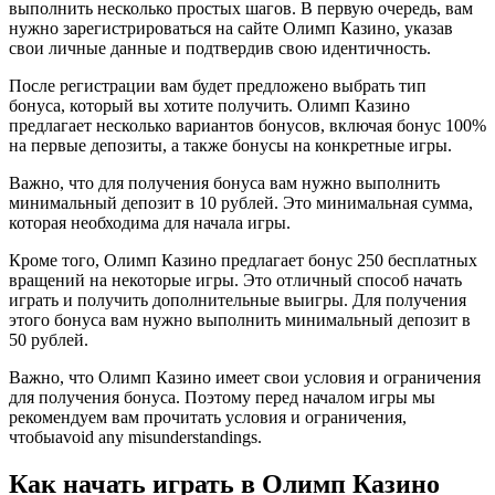
выполнить несколько простых шагов. В первую очередь, вам
нужно зарегистрироваться на сайте Олимп Казино, указав
свои личные данные и подтвердив свою идентичность.
После регистрации вам будет предложено выбрать тип
бонуса, который вы хотите получить. Олимп Казино
предлагает несколько вариантов бонусов, включая бонус 100%
на первые депозиты, а также бонусы на конкретные игры.
Важно, что для получения бонуса вам нужно выполнить
минимальный депозит в 10 рублей. Это минимальная сумма,
которая необходима для начала игры.
Кроме того, Олимп Казино предлагает бонус 250 бесплатных
вращений на некоторые игры. Это отличный способ начать
играть и получить дополнительные выигры. Для получения
этого бонуса вам нужно выполнить минимальный депозит в
50 рублей.
Важно, что Олимп Казино имеет свои условия и ограничения
для получения бонуса. Поэтому перед началом игры мы
рекомендуем вам прочитать условия и ограничения,
чтобыavoid any misunderstandings.
Как начать играть в Олимп Казино