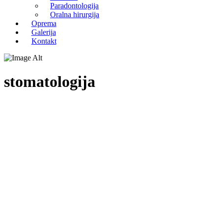
Paradontologija
Oralna hirurgija
Oprema
Galerija
Kontakt
stomatologija