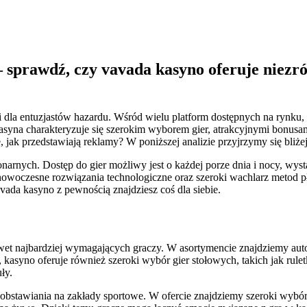
 – sprawdź, czy vavada kasyno oferuje niez
ści dla entuzjastów hazardu. Wśród wielu platform dostępnych na rynku,
kasyna charakteryzuje się szerokim wyborem gier, atrakcyjnymi bonus
 jak przedstawiają reklamy? W poniższej analizie przyjrzymy się bliże
narnych. Dostęp do gier możliwy jest o każdej porze dnia i nocy, wyst
oczesne rozwiązania technologiczne oraz szeroki wachlarz metod płat
vada kasyno z pewnością znajdziesz coś dla siebie.
nawet najbardziej wymagających graczy. W asortymencie znajdziemy a
syno oferuje również szeroki wybór gier stołowych, takich jak ruletka,
ły.
bstawiania na zakłady sportowe. W ofercie znajdziemy szeroki wybór d