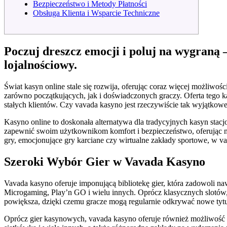
Bezpieczeństwo i Metody Płatności
Obsługa Klienta i Wsparcie Techniczne
Poczuj dreszcz emocji i poluj na wygraną
lojalnościowy.
Świat kasyn online stale się rozwija, oferując coraz więcej możliwo
zarówno początkujących, jak i doświadczonych graczy. Oferta tego 
stałych klientów. Czy vavada kasyno jest rzeczywiście tak wyjątkowe,
Kasyno online to doskonała alternatywa dla tradycyjnych kasyn stacjo
zapewnić swoim użytkownikom komfort i bezpieczeństwo, oferując now
gry, emocjonujące gry karciane czy wirtualne zakłady sportowe, w va
Szeroki Wybór Gier w Vavada Kasyno
Vavada kasyno oferuje imponującą bibliotekę gier, która zadowoli 
Microgaming, Play’n GO i wielu innych. Oprócz klasycznych slotów, ka
powiększa, dzięki czemu gracze mogą regularnie odkrywać nowe tytu
Oprócz gier kasynowych, vavada kasyno oferuje również możliwość o