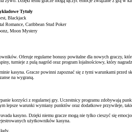
 na żywo. Dzięki temu gracze mogą łączyć emocje związane z grą w kas
ykładowe Tytuły
est, Blackjack
al Romance, Caribbean Stud Poker
oonz, Moon Mystery
wników. Oferuje regularne bonusy powitalne dla nowych graczy, któr
iny, turnieje z pulą nagród oraz program lojalnościowy, który nagradz
laminie kasyna. Gracze powinni zapoznać się z tymi warunkami przed s
szanse na wygraną.
panie korzyści z regularnej gry. Uczestnicy programu zdobywają punk
ym lepsze warunki wymiany punktów oraz dodatkowe przywileje, takie
vavada kasyno. Dzięki niemu gracze mogą nie tylko cieszyć się emocj
arejestrowanych użytkowników kasyna.
łady.