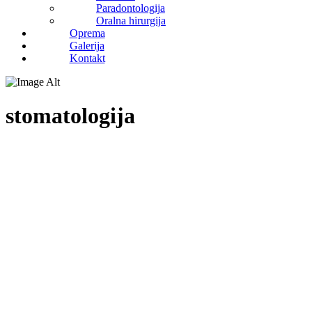
Paradontologija
Oralna hirurgija
Oprema
Galerija
Kontakt
stomatologija