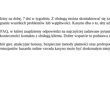
dziny na dobę, 7 dni w tygodniu. Z obsługą można skontaktować się za
iązaniu wszelkich problemów lub wątpliwości. Kasyno dba o to, aby u
ę FAQ, w której znajdziemy odpowiedzi na najczęściej zadawane pytani
konieczności kontaktu z obsługą klienta. Dobre wsparcie to podstawa 
ór gier, atrakcyjne bonusy, bezpieczne metody płatności oraz profesjo
 entuzjastów hazardu online vavada kasyno może być doskonałym miejs