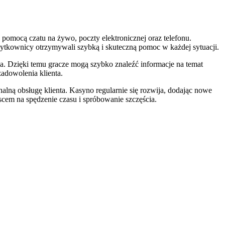
 pomocą czatu na żywo, poczty elektronicznej oraz telefonu.
żytkownicy otrzymywali szybką i skuteczną pomoc w każdej sytuacji.
a. Dzięki temu gracze mogą szybko znaleźć informacje na temat
zadowolenia klienta.
nalną obsługę klienta. Kasyno regularnie się rozwija, dodając nowe
cem na spędzenie czasu i spróbowanie szczęścia.