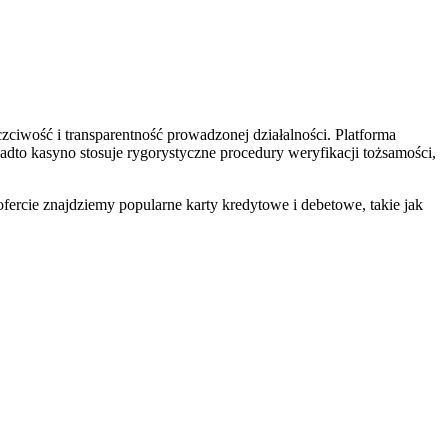
zciwość i transparentność prowadzonej działalności. Platforma
to kasyno stosuje rygorystyczne procedury weryfikacji tożsamości,
ercie znajdziemy popularne karty kredytowe i debetowe, takie jak