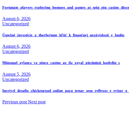
Fortunate_players_exploring_bonuses_and_games_at_spin_pin_casino_disco
August 6, 2026
Uncategorized
Úspešné_investície_a_thorfortune_kľúč_k_finančnej_nezávislosti_v_budúc
August 6, 2026
Uncategorized
Mütəqqəl_əyləncə_və_pinco_casino_az_ilə_xəyal_gücünüzü_kəşfedin_s
August 5, 2026
Uncategorized
Incrível_desafio_chickenroad_online_para_testar_seus_reflexos_e_evitar_o
Previous post
Next post