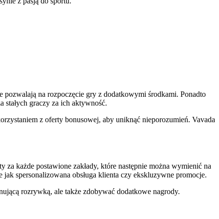
ynie z pasją do sportu.
e pozwalają na rozpoczęcie gry z dodatkowymi środkami. Ponadto
a stałych graczy za ich aktywność.
korzystaniem z oferty bonusowej, aby uniknąć nieporozumień. Vavada
ty za każde postawione zakłady, które następnie można wymienić na
 jak spersonalizowana obsługa klienta czy ekskluzywne promocje.
onującą rozrywką, ale także zdobywać dodatkowe nagrody.