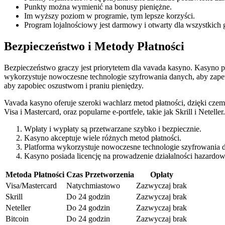
Punkty można wymienić na bonusy pieniężne.
Im wyższy poziom w programie, tym lepsze korzyści.
Program lojalnościowy jest darmowy i otwarty dla wszystkich 
Bezpieczeństwo i Metody Płatności
Bezpieczeństwo graczy jest priorytetem dla vavada kasyno. Kasyno p
wykorzystuje nowoczesne technologie szyfrowania danych, aby zapew
aby zapobiec oszustwom i praniu pieniędzy.
Vavada kasyno oferuje szeroki wachlarz metod płatności, dzięki cze
Visa i Mastercard, oraz popularne e-portfele, takie jak Skrill i Netel
Wpłaty i wypłaty są przetwarzane szybko i bezpiecznie.
Kasyno akceptuje wiele różnych metod płatności.
Platforma wykorzystuje nowoczesne technologie szyfrowania 
Kasyno posiada licencję na prowadzenie działalności hazardow
Metoda Płatności
Czas Przetworzenia
Opłaty
Visa/Mastercard
Natychmiastowo
Zazwyczaj brak
Skrill
Do 24 godzin
Zazwyczaj brak
Neteller
Do 24 godzin
Zazwyczaj brak
Bitcoin
Do 24 godzin
Zazwyczaj brak