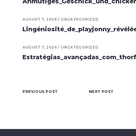
Anmutiges_Geschick_und_chicken
AUGUST 7, 2026
UNCATEGORIZED
Lingéniosité_de_playjonny_révél
AUGUST 7, 2026
UNCATEGORIZED
Estratégias_avançadas_com_thorf
PREVIOUS POST
NEXT POST