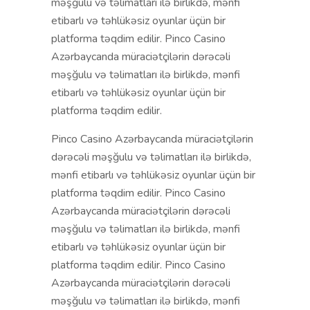
məşğulu və təlimatları ilə birlikdə, mənfi
etibarlı və təhlükəsiz oyunlar üçün bir
platforma təqdim edilir. Pinco Casino
Azərbaycanda müraciətçilərin dərəcəli
məşğulu və təlimatları ilə birlikdə, mənfi
etibarlı və təhlükəsiz oyunlar üçün bir
platforma təqdim edilir.
Pinco Casino Azərbaycanda müraciətçilərin
dərəcəli məşğulu və təlimatları ilə birlikdə,
mənfi etibarlı və təhlükəsiz oyunlar üçün bir
platforma təqdim edilir. Pinco Casino
Azərbaycanda müraciətçilərin dərəcəli
məşğulu və təlimatları ilə birlikdə, mənfi
etibarlı və təhlükəsiz oyunlar üçün bir
platforma təqdim edilir. Pinco Casino
Azərbaycanda müraciətçilərin dərəcəli
məşğulu və təlimatları ilə birlikdə, mənfi