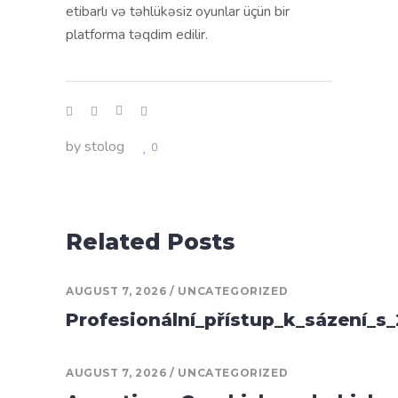
etibarlı və təhlükəsiz oyunlar üçün bir
platforma təqdim edilir.
by
stolog
0
Related Posts
AUGUST 7, 2026
UNCATEGORIZED
Profesionální_přístup_k_sázení_
AUGUST 7, 2026
UNCATEGORIZED