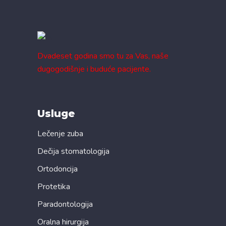
Dvadeset godina smo tu za Vas, naše
dugogodišnje i buduće pacijente.
Usluge
Lečenje zuba
Dečija stomatologija
Ortodoncija
Protetika
Paradontologija
Oralna hirurgija