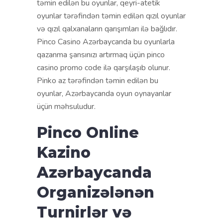
təmin edilən bu oyunlar, qeyri-atetik
oyunlar tərəfindən təmin edilən qızıl oyunlar
və qızıl qalxanaların qarışımları ilə bağlıdır.
Pinco Casino Azərbaycanda bu oyunlarla
qazanma şansınızı artırmaq üçün pinco
casino promo code ilə qarşılaşıb olunur.
Pinko az tərəfindən təmin edilən bu
oyunlar, Azərbaycanda oyun oynayanlar
üçün məhsuludur.
Pinco Online
Kazino
Azərbaycanda
Organizələnən
Turnirlər və