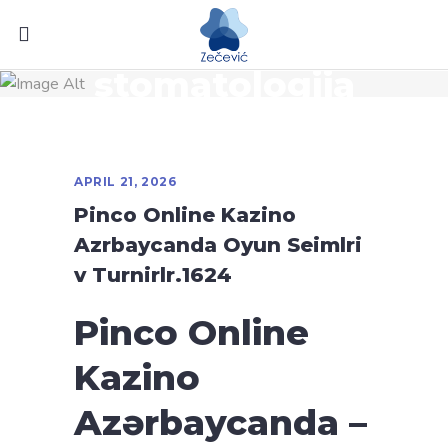
stomatologija
APRIL 21, 2026
Pinco Online Kazino
Azrbaycanda Oyun Seimlri
v Turnirlr.1624
Pinco Online
Kazino
Azərbaycanda –