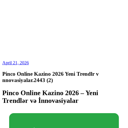
April 21, 2026
Pinco Online Kazino 2026 Yeni Trendlr v
nnovasiyalar.2443 (2)
Pinco Online Kazino 2026 – Yeni
Trendlər və İnnovasiyalar