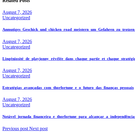
Related Posts
August 7, 2026
Uncategorized
Anmutiges_Geschick_und_chicken_road_meistern_um_Gefahren_zu_trotzen
August 7, 2026
Uncategorized
Lingéniosité_de_playjonny_révélée_dans_chaque_partie_et_chaque_stratégi
August 7, 2026
Uncategorized
Estratégias_avançadas_com_thorfortune_e_o_futuro_das_finanças_pessoais
August 7, 2026
Uncategorized
Notável_jornada_financeira_e_thorfortune_para_alcançar_a_independência
Previous post
Next post