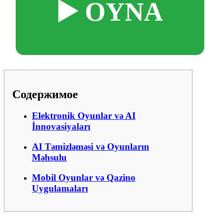
▶️ OYNA
Содержимое
Elektronik Oyunlar və AI
İnnovasiyaları
AI Təmizləməsi və Oyunların
Məhsulu
Mobil Oyunlar və Qazino
Uygulamaları