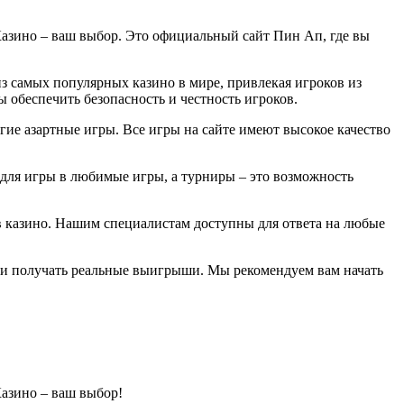
Казино – ваш выбор. Это официальный сайт Пин Ап, где вы
из самых популярных казино в мире, привлекая игроков из
 обеспечить безопасность и честность игроков.
угие азартные игры. Все игры на сайте имеют высокое качество
 для игры в любимые игры, а турниры – это возможность
ть в казино. Нашим специалистам доступны для ответа на любые
ью и получать реальные выигрыши. Мы рекомендуем вам начать
Казино – ваш выбор!