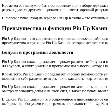
Кроме того, вам нужно быть осторожным при выборе зеркала, 
рекомендуются другими игроками или имеют хороший репута
В любом случае, вход на зеркало Pin Up Казино – это отличный
Преимущества и функции Pin Up Казин
Pin Up Казино – это современное и инновационное онлайн-каз
преимущества и функции Pin Up Казино, которые делают его о
Бонусы и программы лояльности
Pin Up Казино также предлагает игрокам различные бонусы и 
000 рублей, а также участие в программе лояльности, которая 
Кроме того, Pin Up Казино предлагает игрокам возможность уч
включать в себя различные игры, такие как слоты, карточные и
Pin Up Казино также предлагает игрокам возможность использова
быстро переводить деньги на свой счет, а также получать выи
В целом, Pin Up Казино – это современное и инновационное о
выбором игр, бонусами и программами лояльности, Pin Up Каз