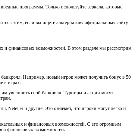
вредные программы. Только используйте зеркала, которые
уйтесь этим, если вы ищете альтернативу официальному сайту.
ых и финансовых возможностей. В этом разделе мы рассмотрим
 банкролл. Например, новый игрок может получить бонус в 50
е в играх.
ь им увеличить свой банкролл. Турниры и акции могут
стран.
, Neteller и другие. Это означает, что игроки могут легко и
влекательных и финансовых возможностей. С его огромным
ия и финансовых возможностей.