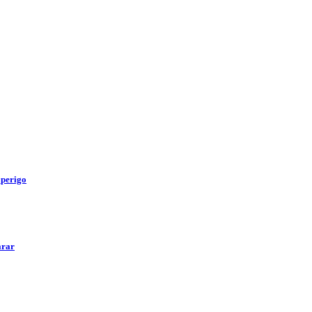
_perigo
arar