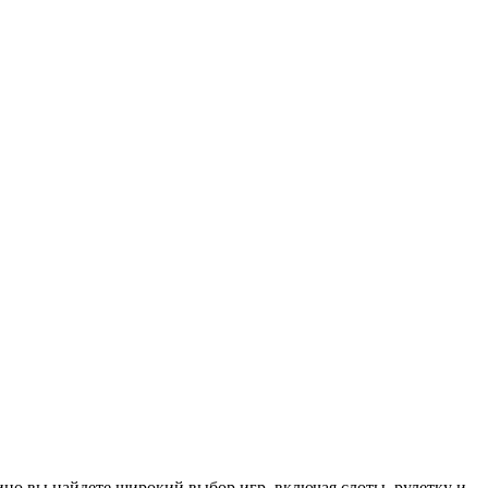
ино вы найдете широкий выбор игр, включая слоты, рулетку и