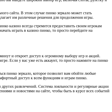
ного сайта. В этом случае пинко зеркало может стать
едлагает им различные решения для продолжения игры.
инко казино всегда стремится предоставить своим игрокам
ачать играть в казино пинко, то просто перейдите на
минут и откроет доступ к огромному выбору игр и акций.
ре. Если у вас уже есть аккаунт, то просто нажмите на пинко
ться пинко зеркало, которое позволит вам обойти любые
омфортный доступ к всем функциям и играм пинко.
и других развлечений. Система лояльности и регулярные акции
ениями и новостями на сайте, чтобы быть в курсе всех событий