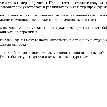
йте и сделать первый депозит. После этого вы сможете получить
позволяет вам участвовать в различных акциях и турнирах, где 
ма лояльности, которая позволяет игрокам накапливать баллы и
акции и турниры, где игроки могут соревноваться за призы и на
, вы можете использовать пинко зеркало, которое позволяет обо
лайн-казино ограничен.
рнирами, где вы можете найти информацию о текущих и будущих 
шансы на победу.
в и акций, которые помогут вам увеличить ваши шансы на победу
айт, чтобы получить доступ к всем акциям и турнирам.