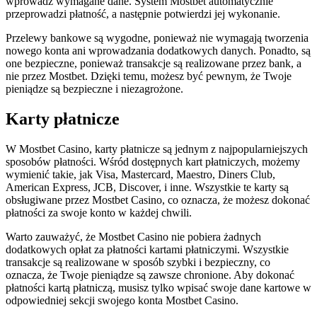
wprowadź wymagane dane. System Mostbet automatycznie
przeprowadzi płatność, a następnie potwierdzi jej wykonanie.
Przelewy bankowe są wygodne, ponieważ nie wymagają tworzenia
nowego konta ani wprowadzania dodatkowych danych. Ponadto, są
one bezpieczne, ponieważ transakcje są realizowane przez bank, a
nie przez Mostbet. Dzięki temu, możesz być pewnym, że Twoje
pieniądze są bezpieczne i niezagrożone.
Karty płatnicze
W Mostbet Casino, karty płatnicze są jednym z najpopularniejszych
sposobów płatności. Wśród dostępnych kart płatniczych, możemy
wymienić takie, jak Visa, Mastercard, Maestro, Diners Club,
American Express, JCB, Discover, i inne. Wszystkie te karty są
obsługiwane przez Mostbet Casino, co oznacza, że możesz dokonać
płatności za swoje konto w każdej chwili.
Warto zauważyć, że Mostbet Casino nie pobiera żadnych
dodatkowych opłat za płatności kartami płatniczymi. Wszystkie
transakcje są realizowane w sposób szybki i bezpieczny, co
oznacza, że Twoje pieniądze są zawsze chronione. Aby dokonać
płatności kartą płatniczą, musisz tylko wpisać swoje dane kartowe w
odpowiedniej sekcji swojego konta Mostbet Casino.