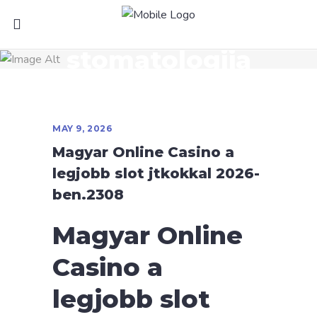
stomatologija
MAY 9, 2026
Magyar Online Casino a
legjobb slot jtkokkal 2026-
ben.2308
Magyar Online
Casino a
legjobb slot