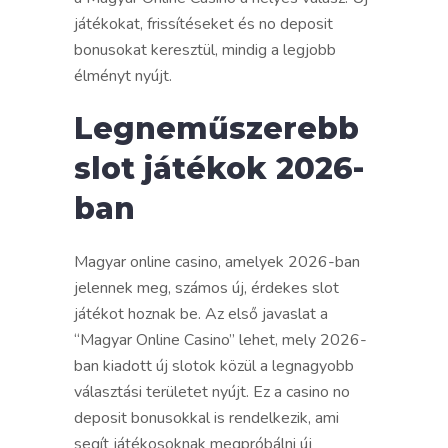
játékokat, frissítéseket és no deposit
bonusokat keresztül, mindig a legjobb
élményt nyújt.
Legneműszerebb
slot játékok 2026-
ban
Magyar online casino, amelyek 2026-ban
jelennek meg, számos új, érdekes slot
játékot hoznak be. Az első javaslat a
“Magyar Online Casino” lehet, mely 2026-
ban kiadott új slotok közül a legnagyobb
választási területet nyújt. Ez a casino no
deposit bonusokkal is rendelkezik, ami
segít játékosoknak megpróbálni új