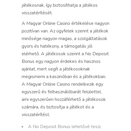
játékosnak, így biztosíthatja a játékos
visszatérítését.
A Magyar Online Casino értékelése nagyon
pozitívan van. Az ügyfelek szerint a játékok
minősége nagyon magas, a szolgáltatások
gyors és hatékony, a támogatás jól
elérhető. A játékosok szerint a No Deposit
Bonus egy nagyon érdekes és hasznos
ajánlat, mert segít a játékosoknak
megismerni a kaszinóban és a játékokban.
A Magyar Online Casino rendelkezik egy
egyszerű és felhasználóbarát felülettel,
ami egyszerűen hozzáférhető a játékosok
számára, és biztosítja a játékot és a
visszatérítést.
A No Deposit Bonus lehetővé teszi,