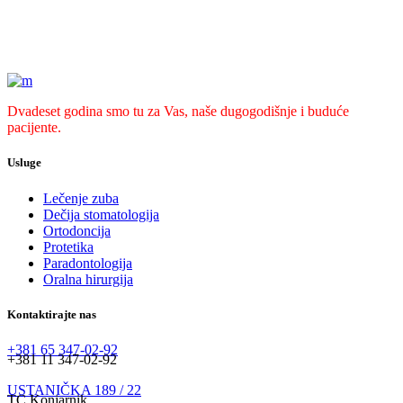
Dvadeset godina smo tu za Vas, naše dugogodišnje i buduće
pacijente.
Usluge
Lečenje zuba
Dečija stomatologija
Ortodoncija
Protetika
Paradontologija
Oralna hirurgija
Kontaktirajte nas
+381 65 347-02-92
+381 11 347-02-92
USTANIČKA 189 / 22
TC Konjarnik