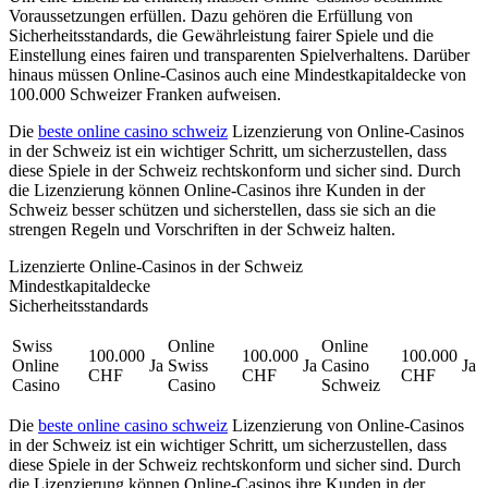
Voraussetzungen erfüllen. Dazu gehören die Erfüllung von
Sicherheitsstandards, die Gewährleistung fairer Spiele und die
Einstellung eines fairen und transparenten Spielverhaltens. Darüber
hinaus müssen Online-Casinos auch eine Mindestkapitaldecke von
100.000 Schweizer Franken aufweisen.
Die
beste online casino schweiz
Lizenzierung von Online-Casinos
in der Schweiz ist ein wichtiger Schritt, um sicherzustellen, dass
diese Spiele in der Schweiz rechtskonform und sicher sind. Durch
die Lizenzierung können Online-Casinos ihre Kunden in der
Schweiz besser schützen und sicherstellen, dass sie sich an die
strengen Regeln und Vorschriften in der Schweiz halten.
Lizenzierte Online-Casinos in der Schweiz
Mindestkapitaldecke
Sicherheitsstandards
Swiss
Online
Online
100.000
100.000
100.000
Online
Ja
Swiss
Ja
Casino
Ja
CHF
CHF
CHF
Casino
Casino
Schweiz
Die
beste online casino schweiz
Lizenzierung von Online-Casinos
in der Schweiz ist ein wichtiger Schritt, um sicherzustellen, dass
diese Spiele in der Schweiz rechtskonform und sicher sind. Durch
die Lizenzierung können Online-Casinos ihre Kunden in der