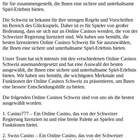
für Sie zusammengestellt, die Ihnen eine sichere und unterhaltsame
Spiel-Erlebnis bieten.
Die Schweiz ist bekannt für ihre strengen Regeln und Vorschriften
im Bereich des Glücksspiels. Daher ist es für Spieler von großer
Bedeutung, dass sie sich nur an Online Casinos wenden, die von der
Schweizer Regierung lizenziert sind. Wir haben uns bemüht, die
besten lizenzierten Online Casinos Schweiz für Sie auszuwählen,
die Ihnen eine sichere und unterhaltsame Spiel-Erlebnis bieten.
Unser Team hat sich intensiv mit den verschiedenen Online Casinos
Schweiz auseinandergesetzt und hat eine Auswahl der besten
ausgewählt, die Ihnen eine sichere und unterhaltsame Spiel-Erlebnis
bieten. Wir haben uns bemüht, die wichtigsten Merkmale und
Funktionen der Online Casinos Schweiz zu präsentieren, um Ihnen
eine bessere Entscheidungshilfe zu bieten.
Die folgenden Online Casinos Schweiz sind von uns als die besten
ausgewählt worden:
1. Casino777 – Ein Online Casino, das von der Schweizer
Regierung lizenziert ist und eine breite Palette an Spielen und
Funktionen bietet.
2. Swiss Casino – Ein Online Casino, das von der Schweizer