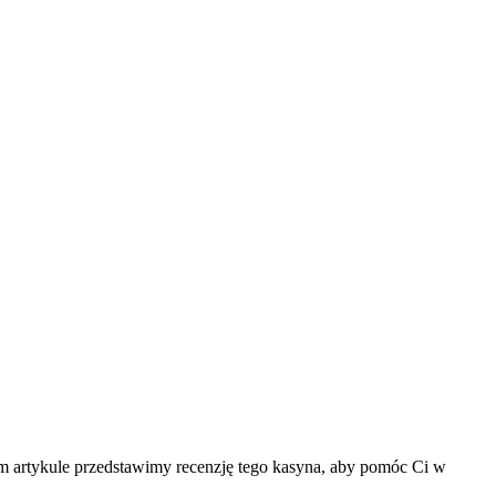
ym artykule przedstawimy recenzję tego kasyna, aby pomóc Ci w