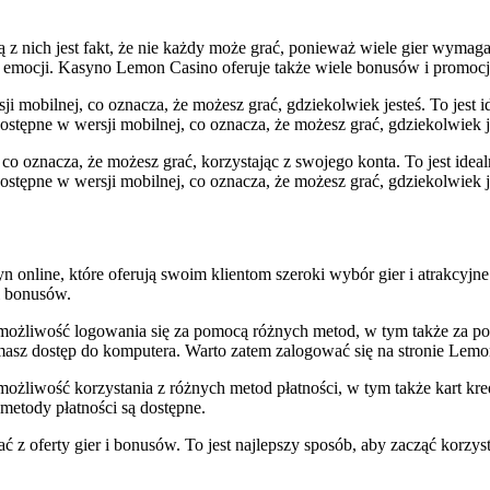
z nich jest fakt, że nie każdy może grać, ponieważ wiele gier wymaga 
i emocji. Kasyno Lemon Casino oferuje także wiele bonusów i promoc
mobilnej, co oznacza, że możesz grać, gdziekolwiek jesteś. To jest id
ostępne w wersji mobilnej, co oznacza, że możesz grać, gdziekolwiek j
 oznacza, że możesz grać, korzystając z swojego konta. To jest idealn
ostępne w wersji mobilnej, co oznacza, że możesz grać, gdziekolwiek j
 online, które oferują swoim klientom szeroki wybór gier i atrakcyjn
 i bonusów.
ożliwość logowania się za pomocą różnych metod, w tym także za pom
y masz dostęp do komputera. Warto zatem zalogować się na stronie Lemon
żliwość korzystania z różnych metod płatności, w tym także kart kre
 metody płatności są dostępne.
ć z oferty gier i bonusów. To jest najlepszy sposób, aby zacząć korzys