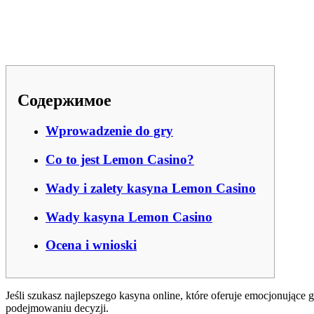
Содержимое
Wprowadzenie do gry
Co to jest Lemon Casino?
Wady i zalety kasyna Lemon Casino
Wady kasyna Lemon Casino
Ocena i wnioski
Jeśli szukasz najlepszego kasyna online, które oferuje emocjonując
podejmowaniu decyzji.