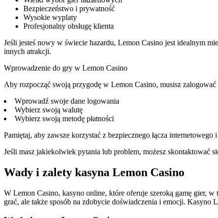
Bezpieczeństwo i prywatność
Wysokie wyplaty
Profesjonalny obsługę klienta
Jeśli jesteś nowy w świecie hazardu, Lemon Casino jest idealnym m
innych atrakcji.
Wprowadzenie do gry w Lemon Casino
Aby rozpocząć swoją przygodę w Lemon Casino, musisz zalogować się 
Wprowadź swoje dane logowania
Wybierz swoją walutę
Wybierz swoją metodę płatności
Pamiętaj, aby zawsze korzystać z bezpiecznego łącza internetowego i
Jeśli masz jakiekolwiek pytania lub problem, możesz skontaktować się
Wady i zalety kasyna Lemon Casino
W Lemon Casino, kasyno online, które oferuje szeroką gamę gier, w tym
grać, ale także sposób na zdobycie doświadczenia i emocji. Kasyno