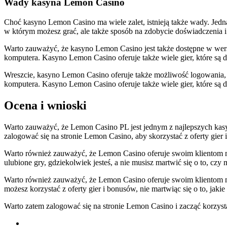
Wady kasyna Lemon Casino
Choć kasyno Lemon Casino ma wiele zalet, istnieją także wady. Jedną 
w którym możesz grać, ale także sposób na zdobycie doświadczenia 
Warto zauważyć, że kasyno Lemon Casino jest także dostępne w wersji 
komputera. Kasyno Lemon Casino oferuje także wiele gier, które są d
Wreszcie, kasyno Lemon Casino oferuje także możliwość logowania, co
komputera. Kasyno Lemon Casino oferuje także wiele gier, które są d
Ocena i wnioski
Warto zauważyć, że Lemon Casino PL jest jednym z najlepszych kasyn
zalogować się na stronie Lemon Casino, aby skorzystać z oferty gier
Warto również zauważyć, że Lemon Casino oferuje swoim klientom m
ulubione gry, gdziekolwiek jesteś, a nie musisz martwić się o to, cz
Warto również zauważyć, że Lemon Casino oferuje swoim klientom mo
możesz korzystać z oferty gier i bonusów, nie martwiąc się o to, jakie
Warto zatem zalogować się na stronie Lemon Casino i zacząć korzysta