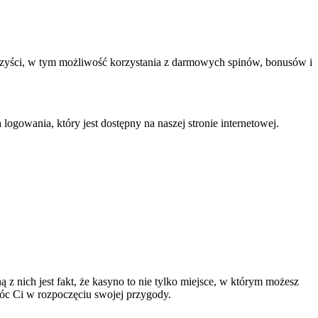
orzyści, w tym możliwość korzystania z darmowych spinów, bonusów i
gowania, który jest dostępny na naszej stronie internetowej.
ą z nich jest fakt, że kasyno to nie tylko miejsce, w którym możesz
móc Ci w rozpoczęciu swojej przygody.