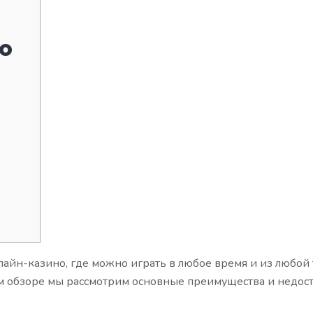
о
айн-казино, где можно играть в любое время и из любой т
м обзоре мы рассмотрим основные преимущества и недоста