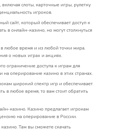
 включая слоты, карточные игры, рулетку
денциальность игроков.
ный сайт, который обеспечивает доступ к
ть в онлайн-казино, но могут столкнуться
в любое время и из любой точки мира.
ния о новых играх и акциях.
это ограничение доступа к играм для
 на оперирование казино в этих странах.
грокам широкий спектр игр и обеспечивает
ь в любое время, то вам стоит обратить
лайн-казино. Казино предлагает игрокам
ицензию на оперирование в России.
 казино. Там вы сможете скачать