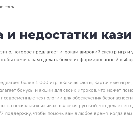
no.com/
 и недостатки кази
зино, которое предлагает игрокам широкий спектр игр и у
, чтобы помочь вам сделать более информированный выбор
длагает более 1 000 игр, включая слоты, карточные игры, 
лагает бонусы и акции для своих игроков, что может помо
ет современные технологии для обеспечения безопасности
ы на нескольких языках, включая русский, что делает его
/7 поддержку, чтобы помочь вам в любое время, когда вам