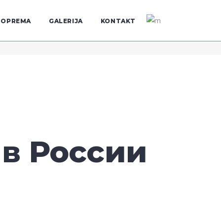
OPREMA
GALERIJA
KONTAKT
 в России