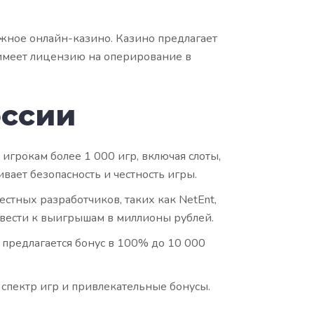
ежное онлайн-казино. Казино предлагает
и имеет лицензию на оперирование в
оссии
 игрокам более 1 000 игр, включая слоты,
вает безопасность и честность игры.
стных разработчиков, таких как NetEnt,
ривести к выигрышам в миллионы рублей.
предлагается бонус в 100% до 10 000
 спектр игр и привлекательные бонусы.