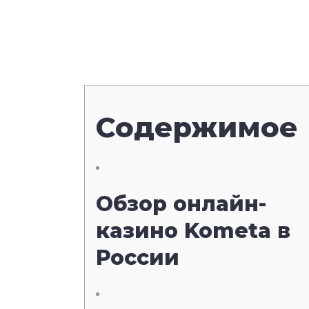
Содержимое
Обзор онлайн-
казино Kometa в
России