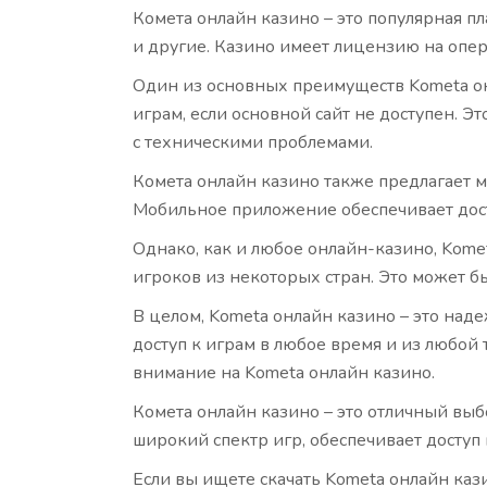
Комета онлайн казино – это популярная пл
и другие. Казино имеет лицензию на опе
Один из основных преимуществ Kometa онл
играм, если основной сайт не доступен. Э
с техническими проблемами.
Комета онлайн казино также предлагает м
Мобильное приложение обеспечивает досту
Однако, как и любое онлайн-казино, Komet
игроков из некоторых стран. Это может 
В целом, Kometa онлайн казино – это над
доступ к играм в любое время и из любой 
внимание на Kometa онлайн казино.
Комета онлайн казино – это отличный выб
широкий спектр игр, обеспечивает доступ
Если вы ищете скачать Kometa онлайн каз