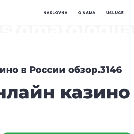
NASLOVNA
O NAMA
USLUGE
stomatologija
ино в России обзор.3146
нлайн казино