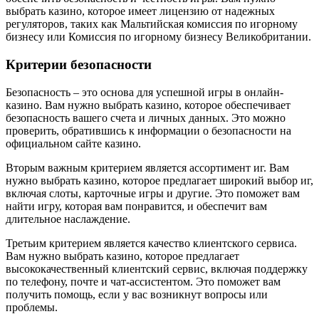
выбрать казино, которое имеет лицензию от надежных
регуляторов, таких как Мальтийская комиссия по игорному
бизнесу или Комиссия по игорному бизнесу Великобритании.
Критерии безопасности
Безопасность – это основа для успешной игры в онлайн-
казино. Вам нужно выбрать казино, которое обеспечивает
безопасность вашего счета и личных данных. Это можно
проверить, обратившись к информации о безопасности на
официальном сайте казино.
Вторым важным критерием является ассортимент иг. Вам
нужно выбрать казино, которое предлагает широкий выбор иг,
включая слоты, карточные игры и другие. Это поможет вам
найти игру, которая вам понравится, и обеспечит вам
длительное наслаждение.
Третьим критерием является качество клиентского сервиса.
Вам нужно выбрать казино, которое предлагает
высококачественный клиентский сервис, включая поддержку
по телефону, почте и чат-ассистентом. Это поможет вам
получить помощь, если у вас возникнут вопросы или
проблемы.