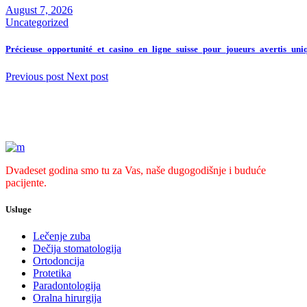
August 7, 2026
Uncategorized
Précieuse_opportunité_et_casino_en_ligne_suisse_pour_joueurs_avertis_un
Previous post
Next post
Dvadeset godina smo tu za Vas, naše dugogodišnje i buduće
pacijente.
Usluge
Lečenje zuba
Dečija stomatologija
Ortodoncija
Protetika
Paradontologija
Oralna hirurgija