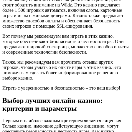
стоит обратить внимание на Wildz. Это казино предлагает
более 1 500 игровых автоматов, включая слоты, карточные
игры и игры с живыми дилерами. Казино также предлагает
множество способов оплаты и обеспечивает безопасность
своих игроков с помощью SSL-шифрования.
Вот почему мы рекомендуем вам играть в этих казино,
которые обеспечивают безопасность и честность игры. Они
предлагают широкий спектр игр, множество способов оплаты
и современные технологии безопасности.
Также, мы рекомендуем вам прочитать отзывы других
игроков, чтобы узнать о их опыте игры в этих казино. Это
поможет вам сделать более информированное решение о
выборе казино.
Играть с уверенностью и безопасностью – это ваш выбор!
Выбор лучших онлайн-казино:
критерии и параметры
Первым и наиболее важным критерием является лицензия.
Только казино, имеющие действующую лицензию, могут
обеспечить безопасность и честность игры. Вам нужно