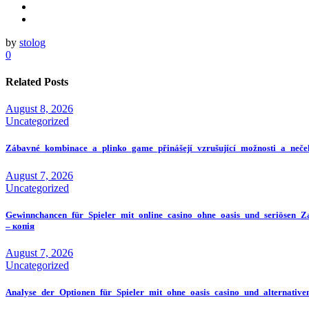
by
stolog
0
Related Posts
August 8, 2026
Uncategorized
Zábavné_kombinace_a_plinko_game_přinášejí_vzrušující_možnosti_a_neče
August 7, 2026
Uncategorized
Gewinnchancen_für_Spieler_mit_online_casino_ohne_oasis_und_seriösen_Z
– копія
August 7, 2026
Uncategorized
Analyse_der_Optionen_für_Spieler_mit_ohne_oasis_casino_und_alternativ