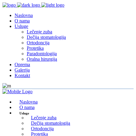
Naslovna
O nama
Usluge
Lečenje zuba
Dečija stomatologija
Ortodoncija
Protetika
Paradontologija
Oralna hirurgija
Oprema
Galerija
Kontakt
Naslovna
O nama
Usluge
Lečenje zuba
Dečija stomatologija
Ortodoncija
Protetika