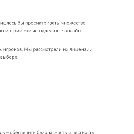
ришлось бы просматривать множество
ы рассмотрим самые надежные онлайн-
ть игроков. Мы рассмотрели их лицензии,
 выборе.
ь – обеспечить безопасность и честность