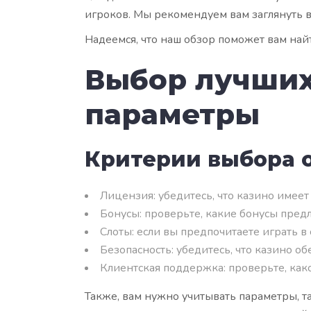
игроков. Мы рекомендуем вам заглянуть в
Надеемся, что наш обзор поможет вам най
Выбор лучших
параметры
Критерии выбора 
Лицензия: убедитесь, что казино име
Бонусы: проверьте, какие бонусы предл
Слоты: если вы предпочитаете играть в
Безопасность: убедитесь, что казино 
Клиентская поддержка: проверьте, как
Также, вам нужно учитывать параметры, та