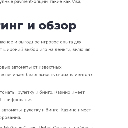
упные payment-опции, такие как Visa,
инг и обзор
пасное и выгодное игровое опыта для
т широкий выбор игр на деньги, включая
гровые автоматы от известных
обеспечивает безопасность своих клиентов с
томаты, рулетку и бинго. Казино имеет
SSL-шифрования.
 автоматы, рулетку и бинго. Казино имеет
фрования.
Mr Green Casino, Unibet Casino и Leo Vegas