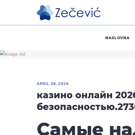
NASLOVNA
APRIL 26, 2026
казино онлайн 202
безопасностью.2730
Самые на