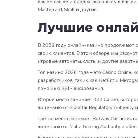
вашем языке и предлагало оплату в вашей 
Mastercard, Skrill и другие.
Лучшие онлайн
В 2026 году онлайн-казино продолжают ра
своих клиентов. В этом обзоре мы рассмо
игровые автоматы, слоты и другие азартн
Топ казино 2026 года – это Casino Online,
разработчиков, таких как NetEnt и Microga
помощью SSL-шифрования.
Второе место занимает 888 Casino, которо
лицензию от Gibraltar Regulatory Authori
Третье место занимает Betway Casino, кот
лицензию от Malta Gaming Authority и об
Кроме того, мы рекомендуем игрокам
луч