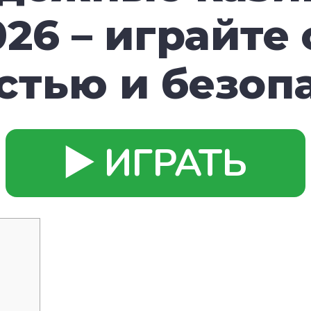
26 – играйте 
стью и безоп
▶️ ИГРАТЬ